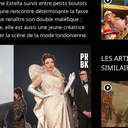
player2
ne Estella survit entre petits boulots
u'une rencontre déterminante la fasse
se renaître son double maléfique :
e, elle est aussi une jeune créatrice
uer la scène de la mode londonienne.
LES ART
SIMILAI
player2