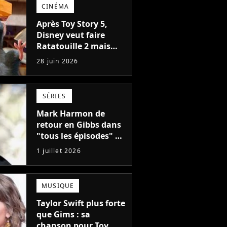
CINÉMA
Après Toy Story 5,
Disney veut faire
Ratatouille 2 mais
son réalisateur s'y
28 juin 2026
oppose fermement
SÉRIES
Mark Harmon de
retour en Gibbs dans
"tous les épisodes" de
la future saison 3 de
1 juillet 2026
NCIS : Origins, un
gros mystère sera
dévoilé
MUSIQUE
Taylor Swift plus forte
que Gims : sa
chanson pour Toy