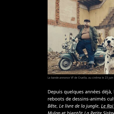
La bande-annonce VF de Cruella, au cinéma le 23 juin
Depuis quelques années déjà, 
reboots de dessins-animés cul
Bête
,
Le livre de la jungle
,
Le Roi
Mulan
et bientôt
La Petite Sirèn