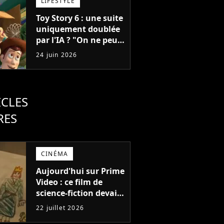
LIFESTYLE
Toy Story 6 : une suite
uniquement doublée
par l'IA ? "On ne peut
pas lutter..."
24 juin 2026
ICLES
RES
CINÉMA
Aujourd'hui sur Prime
Video : ce film de
science-fiction devait
être le blockbuster de
22 juillet 2026
l'été, il est l'un des