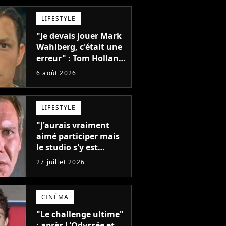
plus gros échecs de
l'année
LIFESTYLE
"Je devais jouer Mark
Wahlberg, c'était une
erreur" : Tom Holland,
la star de Spider-Man,
6 août 2026
ne referait pas ce
blockbuster
LIFESTYLE
"J'aurais vraiment
aimé participer mais
le studio s'y est
opposé" : Harrison
27 juillet 2026
Ford regrette depuis
57 ans de ne pas avoir
pu jouer dans ce film
CINÉMA
culte
"Le challenge ultime"
: après L'Odyssée et