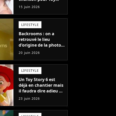
Story 5 fait un carton
15 juin 2026
en France, les chiffres
!
LIFESTYLE
Backrooms : on a
retrouvé le lieu
d'origine de la photo
qui a rendu fou
20 juin 2026
Internet avant de
braquer le cinéma
LIFESTYLE
Un Toy Story 6 est
déjà en chantier mais
il faudra dire adieu à
ce personnage adoré
23 juin 2026
de la saga