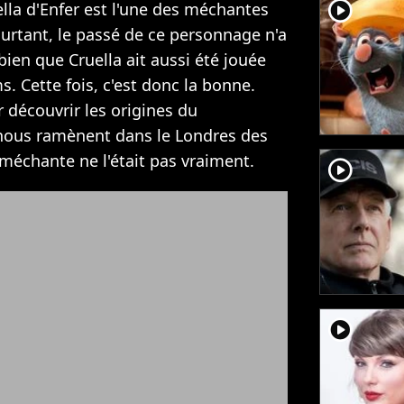
player2
ella d'Enfer est l'une des méchantes
urtant, le passé de ce personnage n'a
ien que Cruella ait aussi été jouée
. Cette fois, c'est donc la bonne.
r découvrir les origines du
nous ramènent dans le Londres des
méchante ne l'était pas vraiment.
player2
player2