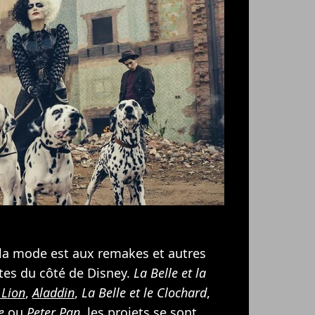
la mode est aux remakes et autres
tes du côté de Disney.
La Belle et la
 Lion
,
Aladdin
,
La Belle et le Clochard
,
e
ou
Peter Pan
, les projets se sont