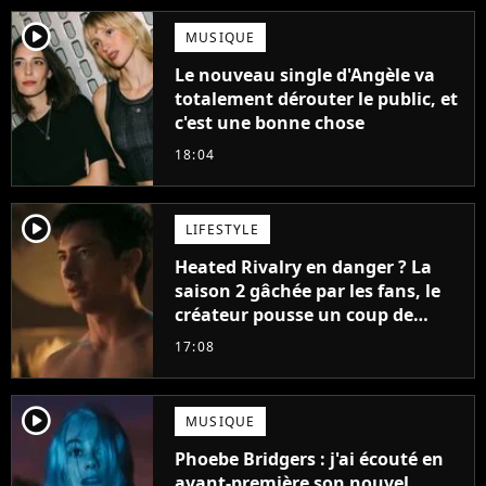
player2
MUSIQUE
Le nouveau single d'Angèle va
totalement dérouter le public, et
c'est une bonne chose
18:04
player2
LIFESTYLE
Heated Rivalry en danger ? La
saison 2 gâchée par les fans, le
créateur pousse un coup de
gueule
17:08
player2
MUSIQUE
Phoebe Bridgers : j'ai écouté en
avant-première son nouvel