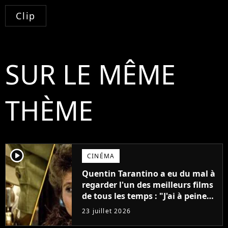
Clip
SUR LE MÊME
THÈME
player2
CINÉMA
Quentin Tarantino a eu du mal à
regarder l'un des meilleurs films
de tous les temps : "J'ai à peine
réussi à aller jusqu'au générique
23 juillet 2026
de fin"