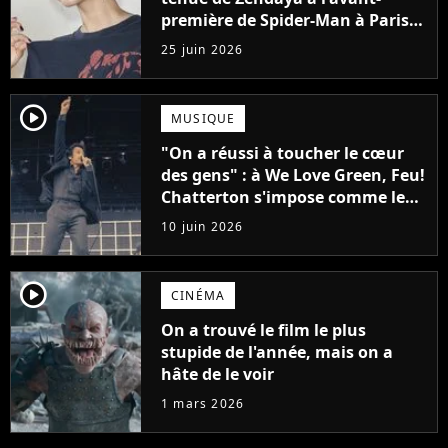
première de Spider-Man à Paris,
"Le style n'a pas besoin de coûter
25 juin 2026
une fortune"
player2
MUSIQUE
"On a réussi à toucher le cœur
des gens" : à We Love Green, Feu!
Chatterton s'impose comme le
groupe rock français de sa
10 juin 2026
génération
player2
CINÉMA
On a trouvé le film le plus
stupide de l'année, mais on a
hâte de le voir
1 mars 2026