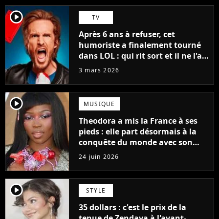
player2
TV
Après 6 ans à refuser, cet
humoriste a finalement tourné
dans LOL : qui rit sort et il ne l'a
pas fait pour l'argent, "J'ai
3 mars 2026
toujours dit..."
player2
MUSIQUE
Theodora a mis la France à ses
pieds : elle part désormais à la
conquête du monde avec son
premier gros feat international
24 juin 2026
player2
STYLE
35 dollars : c'est le prix de la
tenue de Zendaya à l'avant-