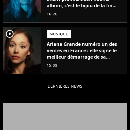
album, c'est le bijou de la fin
d'été
16:26
player2
MUSIQUE
Ariana Grande numéro un des
ventes en France : elle signe le
meilleur démarrage de sa
carrière avec son album Petal
15:08
DERNIÈRES NEWS