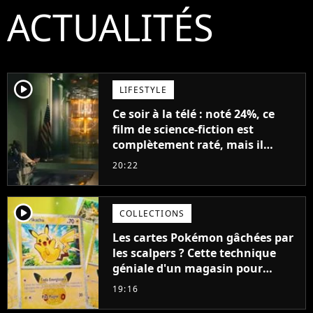
ACTUALITÉS
player2
LIFESTYLE
Ce soir à la télé : noté 24%, ce
film de science-fiction est
complètement raté, mais il
aurait pu être encore pire à
20:22
cause de son acteur
player2
COLLECTIONS
Les cartes Pokémon gâchées par
les scalpers ? Cette technique
géniale d'un magasin pour
ruiner les revendeurs
19:16