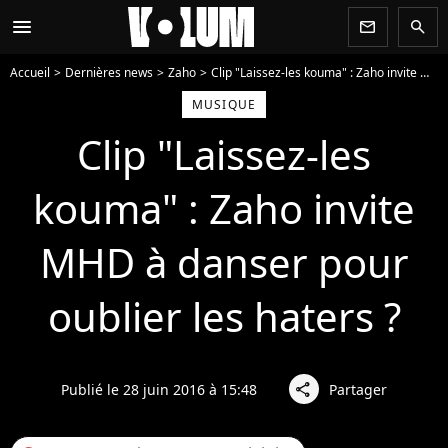
menu
newsletter
search
Accueil
Dernières news
Zaho
Clip "Laissez-les kouma" : Zaho invite MHD à danser pour oublier les haters ?
MUSIQUE
Clip "Laissez-les
kouma" : Zaho invite
MHD à danser pour
oublier les haters ?
Publié le 28 juin 2016 à 15:48
Partager
share