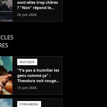
sont-elles trop chères
? "Non" répond le
patron d'AEG
28 juin 2026
ICLES
RES
MUSIQUE
"Y'a pas à humilier les
gens comme ça" :
Theodora voit rouge
après un concert,
15 juin 2026
mais que s'est-il passé
?
STREAMING