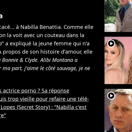
a
icacé... à Nabilla Benattia. Comme elle
 on la voit avec un couteau dans la
player2
a
" a expliqué la jeune femme qui n'a
 propos de son histoire d'amour, elle
Bonnie & Clyde. Alibi Montana a
ur ma part, j'aime le côté sauvage, je ne
 actrice porno ? Sa réponse
player2
uis trop vieille pour refaire une télé-
Lopes (Secret Story) : "Nabilla c'est
re"