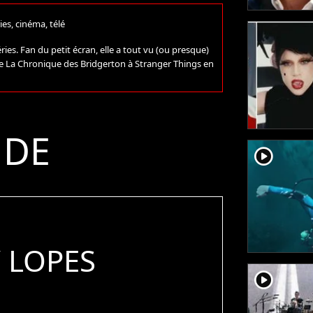
ies, cinéma, télé
ries. Fan du petit écran, elle a tout vu (ou presque)
 de La Chronique des Bridgerton à Stranger Things en
 DE
player2
 LOPES
player2