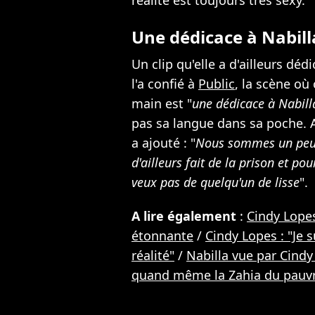
réalité est toujours très sexy.
Une dédicace à Nabill
Un clip qu'elle a d'ailleurs déd
l'a confié à
Public
, la scène où
main est "
une dédicace à Nabill
pas sa langue dans sa poche. A
a ajouté : "
Nous sommes un peu 
d'ailleurs fait de la prison et po
veux pas de quelqu'un de lisse
".
A lire également
:
Cindy Lopes
étonnante
/
Cindy Lopes : "Je s
réalité"
/
Nabilla vue par Cindy 
quand même la Zahia du pauv