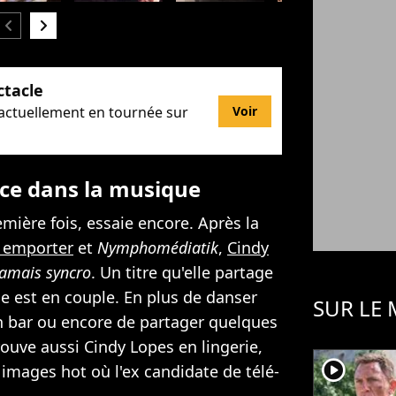
hevron_left
chevron_right
ctacle
 actuellement en tournée sur
Voir
nce dans la musique
ière fois, essaie encore. Après la
à emporter
et
Nymphomédiatik
,
Cindy
Jamais syncro
. Un titre qu'elle partage
le est en couple. En plus de danser
SUR LE
un bar ou encore de partager quelques
rouve aussi Cindy Lopes en lingerie,
player2
 images hot où l'ex candidate de télé-