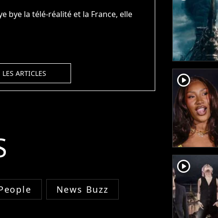
e bye la télé-réalité et la France, elle
 LES ARTICLES
player2
S
player2
People
News Buzz