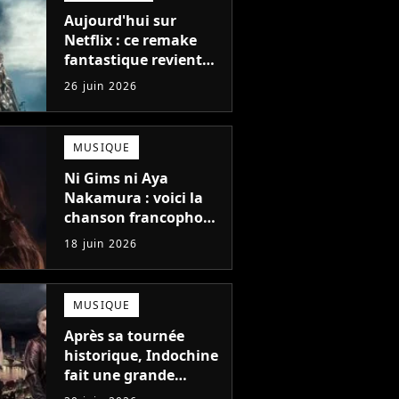
Aujourd'hui sur
Netflix : ce remake
fantastique revient
avec sa suite, 2 ans
26 juin 2026
après avoir réalisé 60
millions de vues et
régné 6 semaines
MUSIQUE
dans le Top 10
Ni Gims ni Aya
Nakamura : voici la
chanson francophone
la plus écoutée à
18 juin 2026
l'étranger en 2025 !
MUSIQUE
Après sa tournée
historique, Indochine
fait une grande
annonce que