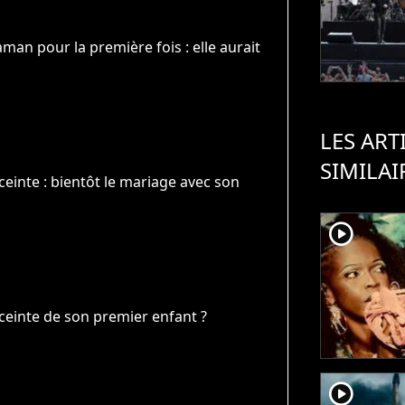
man pour la première fois : elle aurait
LES ART
SIMILAI
ceinte : bientôt le mariage avec son
player2
nceinte de son premier enfant ?
player2