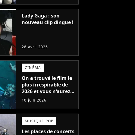
jamais eu le droit de
tourner un James
Bond
Lady Gaga : son
nouveau clip dingue !
28 avril 2026
CINÉMA
On a trouvé le film le
plus irrespirable de
2026 et vous n'aurez
plus jamais envie de
10 juin 2026
vous baigner
MUSIQUE POP
Les places de concerts