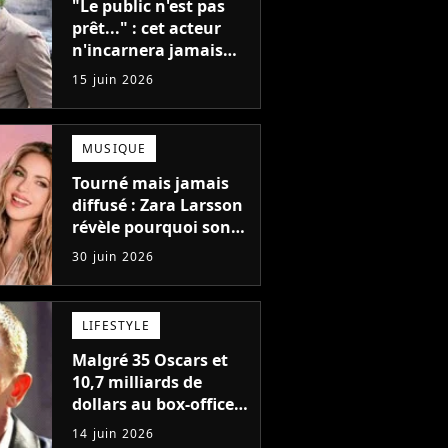
"Le public n'est pas
prêt..." : cet acteur
n'incarnera jamais
James Bond au
15 juin 2026
cinéma pour une
triste raison
MUSIQUE
Tourné mais jamais
diffusé : Zara Larsson
révèle pourquoi son
clip avec Shakira ne
30 juin 2026
sortira pas
LIFESTYLE
Malgré 35 Oscars et
10,7 milliards de
dollars au box-office,
ce réalisateur n'a
14 juin 2026