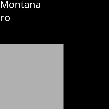
bi Montana
cro