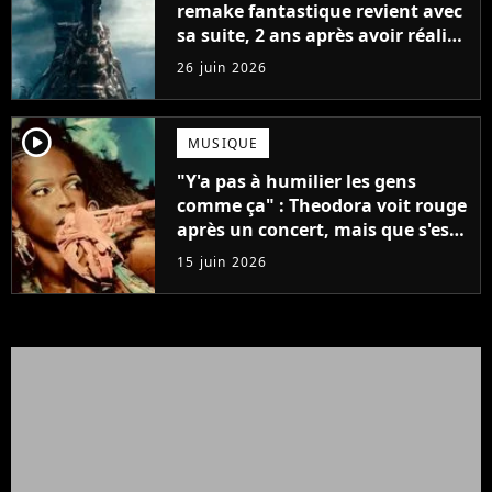
remake fantastique revient avec
sa suite, 2 ans après avoir réalisé
60 millions de vues et régné 6
26 juin 2026
semaines dans le Top 10
player2
MUSIQUE
"Y'a pas à humilier les gens
comme ça" : Theodora voit rouge
après un concert, mais que s'est-
il passé ?
15 juin 2026