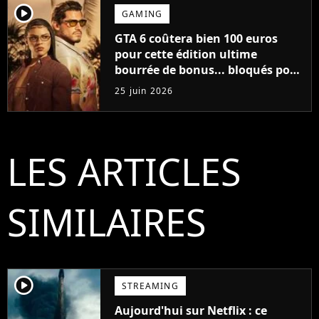
player2
GAMING
GTA 6 coûtera bien 100 euros
pour cette édition ultime
bourrée de bonus... bloqués pour
les autres joueurs
25 juin 2026
LES ARTICLES
SIMILAIRES
player2
STREAMING
Aujourd'hui sur Netflix : ce