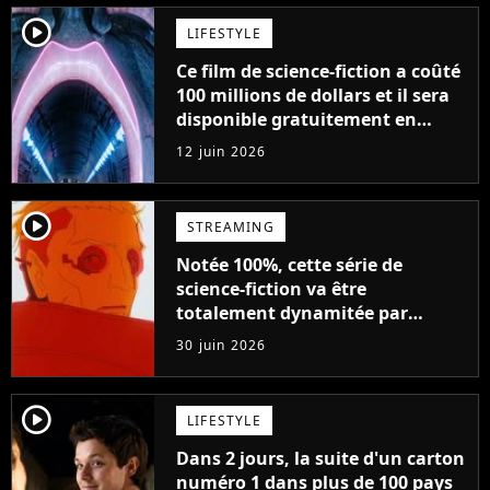
player2
LIFESTYLE
Ce film de science-fiction a coûté
100 millions de dollars et il sera
disponible gratuitement en
streaming dans 2 semaines
12 juin 2026
player2
STREAMING
Notée 100%, cette série de
science-fiction va être
totalement dynamitée par
Netflix : dites adieu à ces
30 juin 2026
personnages
player2
LIFESTYLE
Dans 2 jours, la suite d'un carton
numéro 1 dans plus de 100 pays