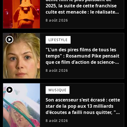
2025, la suite de cette franchise
culte est menacée : le réalisateur
claque la porte pour "différends
8 août 2026
créatifs"
player2
LIFESTYLE
"L'un des pires films de tous les
temps" : Rosamund Pike pensait
que ce film d'action de science-
fiction avec Dwayne Johnson
8 août 2026
mettrait fin à sa carrière
player2
MUSIQUE
Son ascenseur s'est écrasé : cette
star de la pop aux 13 milliards
d'écoutes a failli nous quitter, "Je
pensais ne plus jamais chanter"
8 août 2026