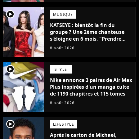
player2
MUSIQUE
KATSEYE : bientôt la fin du
groupe ? Une 2ème chanteuse
s'éloigne en 6 mois, "Prendre
cette décision n’a pas été facile"
8 août 2026
player2
STYLE
Nike annonce 3 paires de Air Max
Plus inspirées d'un manga culte
de 1190 chapitres et 115 tomes
8 août 2026
player2
LIFESTYLE
Après le carton de Michael,