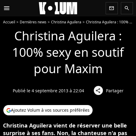
menu
newsletter
search
Accueil
Dernières news
Christina Aguilera
Christina Aguilera : 100% sexy en soutif pour Maxim
Christina Aguilera :
100% sexy en soutif
pour Maxim
Publié le 4 septembre 2013 à 22:04
Partager
share
Ajoutez Volum à vos sources préférées
Christina Aguilera vient de réserver une belle
surprise à ses fans. Non, la chanteuse n'a pas