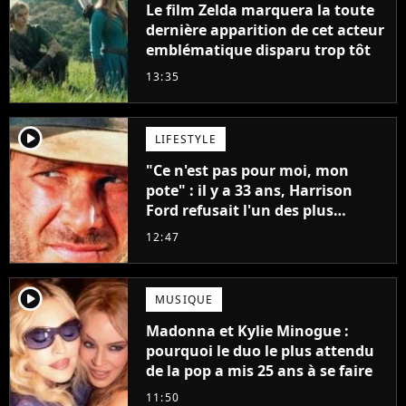
Le film Zelda marquera la toute
dernière apparition de cet acteur
emblématique disparu trop tôt
13:35
player2
LIFESTYLE
"Ce n'est pas pour moi, mon
pote" : il y a 33 ans, Harrison
Ford refusait l'un des plus
grands succès de tous les temps
12:47
player2
MUSIQUE
Madonna et Kylie Minogue :
pourquoi le duo le plus attendu
de la pop a mis 25 ans à se faire
11:50