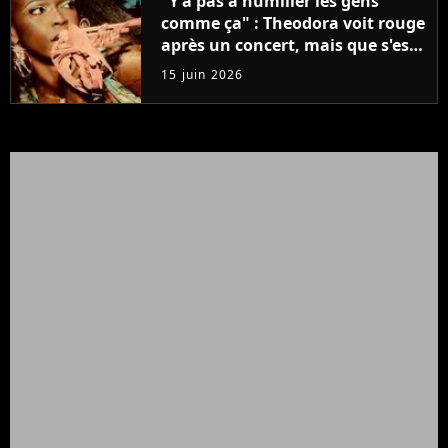
"Y'a pas à humilier les gens
comme ça" : Theodora voit rouge
après un concert, mais que s'est-
il passé ?
15 juin 2026