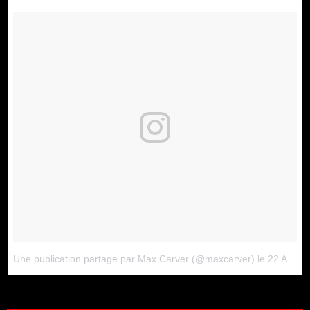
Une publication partage par Max Carver (@maxcarver) le
22 Aot 2017 23h58 PDT