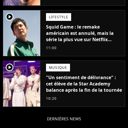
player2
LIFESTYLE
Squid Game : le remake
américain est annulé, mais la
série la plus vue sur Netflix
pourrait avoir une version
11:00
française
player2
MUSIQUE
"Un sentiment de délivrance" :
cet élève de la Star Academy
balance après la fin de la tournée
10:20
DERNIÈRES NEWS