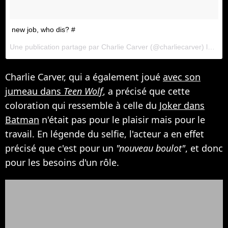
new job, who dis? #
Une publication partage par Charlie Carver (@charliecarver) le
22 
Charlie Carver, qui a également joué
avec son
jumeau dans
Teen Wolf
, a précisé que cette
coloration qui ressemble à celle du
Joker dans
Batman
n'était pas pour le plaisir mais pour le
travail. En légende du selfie, l'acteur a en effet
précisé que c'est pour un
"nouveau boulot"
, et donc
pour les besoins d'un rôle.