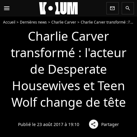
menu
newsletter
search
Accueil
Dernières news
Charlie Carver
Charlie Carver transformé : l'acteur de Desperate Housewives et Teen Wolf change de tête
Charlie Carver
transformé : l'acteur
de Desperate
Housewives et Teen
Wolf change de tête
Publié le 23 août 2017 à 19:10
Partager
share