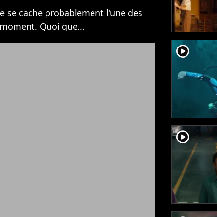
le se cache probablement l'une des
u moment. Quoi que...
player2
player2