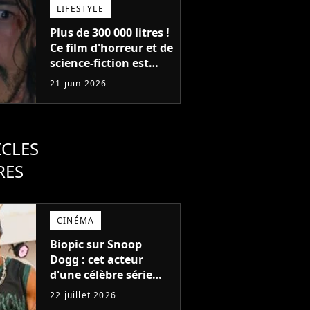
probablement jamais
LIFESTYLE
le voir en France
Plus de 300 000 litres !
Ce film d'horreur et de
science-fiction est
officiellement le film
21 juin 2026
le plus sanglant de
tous les temps
ICLES
RES
CINÉMA
Biopic sur Snoop
Dogg : cet acteur
d'une célèbre série
Netflix va jouer le
22 juillet 2026
rappeur au cinéma