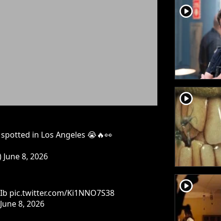
player2
player2
 spotted in Los Angeles 😭🔥👀
)
June 8, 2026
player2
Ib
pic.twitter.com/Ki1NNO7S38
June 8, 2026