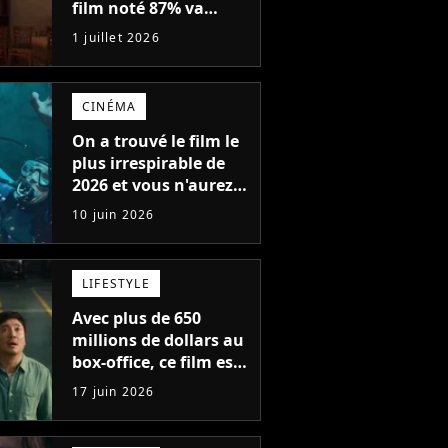
film noté 87% va
revenir au cinéma
1 juillet 2026
avec une version plus
longue
CINÉMA
On a trouvé le film le
plus irrespirable de
2026 et vous n'aurez
plus jamais envie de
10 juin 2026
vous baigner
LIFESTYLE
Avec plus de 650
millions de dollars au
box-office, ce film est
l'un des plus gros
17 juin 2026
succès de 2026... et
vous ne pourrez