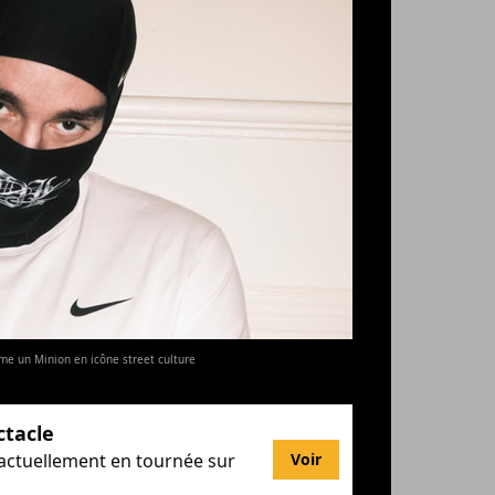
rme un Minion en icône street culture
ctacle
 actuellement en tournée sur
Voir