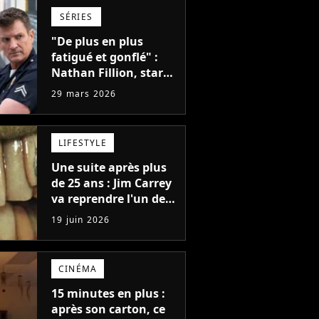
SÉRIES
"De plus en plus
fatigué et gonflé" :
Nathan Fillion, star
de The Rookie, a lutté
29 mars 2026
pendant 7 ans avec
un rôle qui le
détruisait de plus en
LIFESTYLE
plus
Une suite après plus
de 25 ans : Jim Carrey
va reprendre l'un de
ses rôles les plus
19 juin 2026
légendaires (alors
qu'il l'avait détesté)
CINÉMA
15 minutes en plus :
après son carton, ce