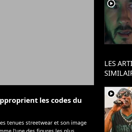
player2
LES ART
SIMILAI
player2
pproprient les codes du
es tenues streetwear et son image
mme l'une des figures les plus