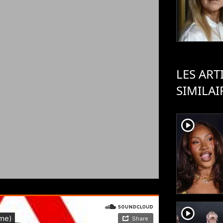
LES ART
SIMILAI
player2
player2