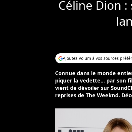
Céline Dion : 
la
Ajoutez Volum à vos sources préfé
Connue dans le monde entier, 
piquer la vedette... par son f
vient de dévoiler sur SoundC
reprises de The Weeknd. Déc