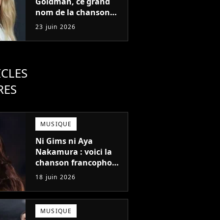
Goldman, ce grand
nom de la chanson
française travaille sur
23 juin 2026
son nouvel album !
ICLES
RES
MUSIQUE
Ni Gims ni Aya
Nakamura : voici la
chanson francophone
la plus écoutée à
18 juin 2026
l'étranger en 2025 !
MUSIQUE