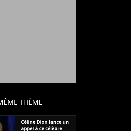
 MÊME THÈME
Céline Dion lance un
appel à ce célèbre