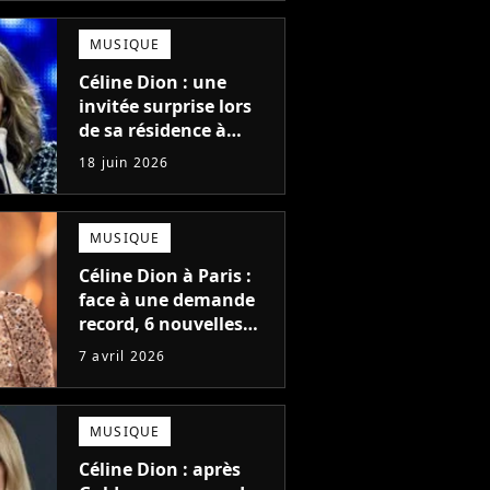
MUSIQUE
Céline Dion : une
invitée surprise lors
de sa résidence à
Paris ? "C'est un rêve"
18 juin 2026
MUSIQUE
Céline Dion à Paris :
face à une demande
record, 6 nouvelles
dates ajoutées… voici
7 avril 2026
quand tenter votre
chance
MUSIQUE
Céline Dion : après