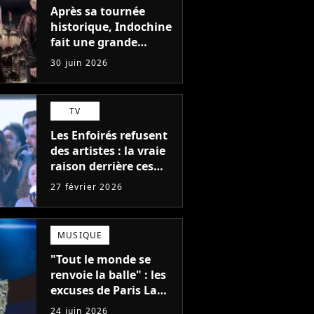
Après sa tournée
historique, Indochine
fait une grande
annonce que
30 juin 2026
personne n'attendait
TV
Les Enfoirés refusent
des artistes : la vraie
raison derrière ces
recalés du casting
27 février 2026
MUSIQUE
"Tout le monde se
renvoie la balle" : les
excuses de Paris La
Défense Arena après
24 juin 2026