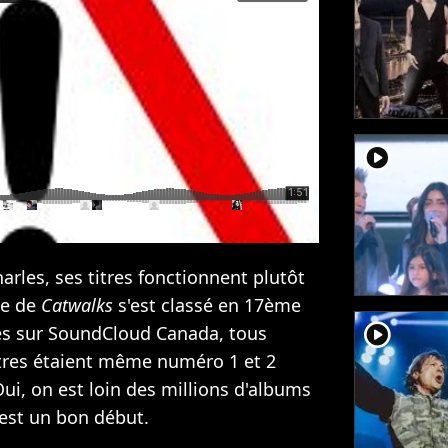
player2
arles, ses titres fonctionnent plutôt
se de
Catwalks
s'est classé en 17ème
player2
tés sur SoundCloud Canada, tous
tres étaient même numéro 1 et 2
ui, on est loin des millions d'albums
'est un bon début.