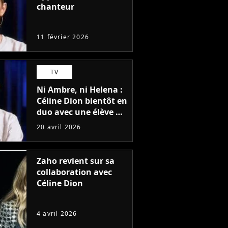
chanteur
11 février 2026
TV
Ni Ambre, ni Helena :
Céline Dion bientôt en
duo avec une élève de
la Star Academy pour
20 avril 2026
ses concerts à Paris ?
Zaho revient sur sa
collaboration avec
Céline Dion
4 avril 2026