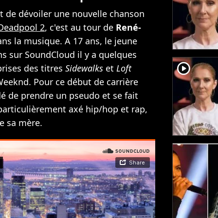
nt de dévoiler une nouvelle chanson
 Deadpool 2
, c'est au tour de
René-
ns la musique. A 17 ans, le jeune
s sur SoundCloud il y a quelques
player2
prises des titres
Sidewalks
et
Loft
eeknd. Pour ce début de carrière
é de prendre un pseudo et se fait
particulièrement axé hip/hop et rap,
de sa mère.