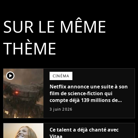
SUR LE MÊME
THÈME
player2
CINÉMA
Netflix annonce une suite à son
film de science-fiction qui
compte déjà 139 millions de
vues, il est déjà parmi les plus
3 juin 2026
vus de tous les temps
Ce talent a déjà chanté avec
Vitaa