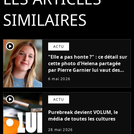
SIMILAIRES
player2
ACTU
"Elle a pas honte ?" : ce détail sur
cette photo d'Helena partagée
par Pierre Garnier lui vaut des
moqueries injustes
6 mai 2026
player2
ACTU
Purebreak devient VOLUM, le
média de toutes les cultures
28 mai 2026