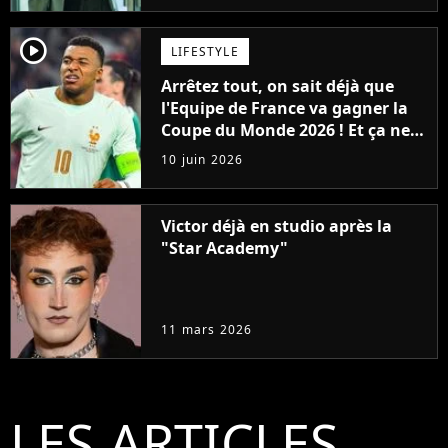
player2
LIFESTYLE
Arrêtez tout, on sait déjà que
l'Equipe de France va gagner la
Coupe du Monde 2026 ! Et ça ne
sera pas grâce à Mbappé, ni
10 juin 2026
Dembélé
Victor déjà en studio après la
"Star Academy"
11 mars 2026
LES ARTICLES