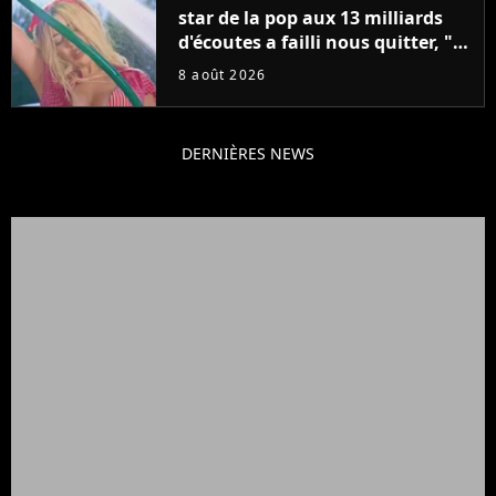
star de la pop aux 13 milliards
d'écoutes a failli nous quitter, "Je
pensais ne plus jamais chanter"
8 août 2026
DERNIÈRES NEWS