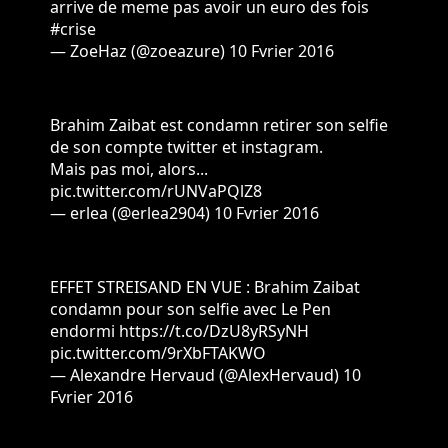
arrive de meme pas avoir un euro des fois
#crise
— ZoeHaz (@zoeazure)
10 Fvrier 2016
Brahim Zaibat est condamn retirer son selfie
de son compte twitter et instagram.
Mais pas moi, alors...
pic.twitter.com/rUNVaPQlZ8
— erlea (@erlea2904)
10 Fvrier 2016
EFFET STREISAND EN VUE : Brahim Zaibat
condamn pour son selfie avec Le Pen
endormi
https://t.co/DzU8yRSyNH
pic.twitter.com/9rXbFTAKWO
— Alexandre Hervaud (@AlexHervaud)
10
Fvrier 2016