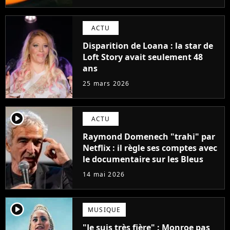
ACTU
Disparition de Loana : la star de
Loft Story avait seulement 48
ans
25 mars 2026
player2
ACTU
Raymond Domenech "trahi" par
Netflix : il règle ses comptes avec
le documentaire sur les Bleus
14 mai 2026
player2
MUSIQUE
"Je suis très fière" : Monroe pas