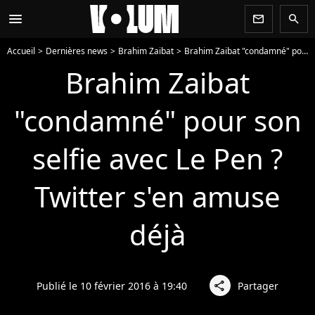
menu
newsletter
search
Accueil
Dernières news
Brahim Zaibat
Brahim Zaibat "condamné" pour son selfie avec Le Pen ? Twitter s'en amuse déjà
Brahim Zaibat
"condamné" pour son
selfie avec Le Pen ?
Twitter s'en amuse
déjà
Publié le 10 février 2016 à 19:40
Partager
share