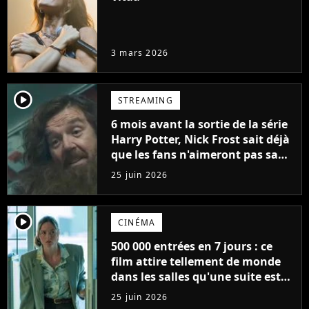
3 mars 2026
player2
STREAMING
6 mois avant la sortie de la série
Harry Potter, Nick Frost sait déjà
que les fans n'aimeront pas sa
version de Hagrid
25 juin 2026
player2
CINÉMA
500 000 entrées en 7 jours : ce
film attire tellement de monde
dans les salles qu'une suite est
déjà programmée, "on en a
25 juin 2026
clairement pas fini"