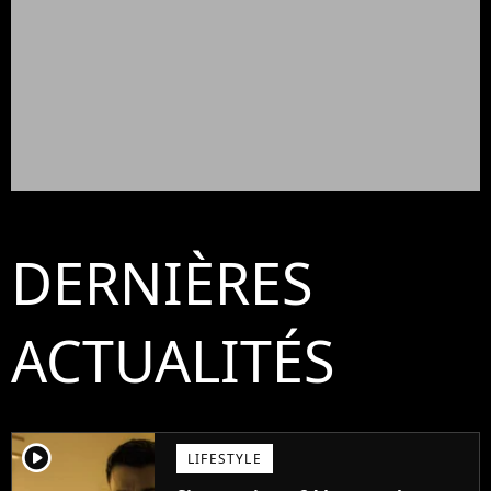
DERNIÈRES
ACTUALITÉS
player2
LIFESTYLE