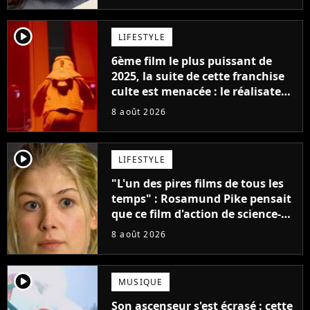
player2
LIFESTYLE
6ème film le plus puissant de
2025, la suite de cette franchise
culte est menacée : le réalisateur
claque la porte pour "différends
8 août 2026
créatifs"
player2
LIFESTYLE
"L'un des pires films de tous les
temps" : Rosamund Pike pensait
que ce film d'action de science-
fiction avec Dwayne Johnson
8 août 2026
mettrait fin à sa carrière
player2
MUSIQUE
Son ascenseur s'est écrasé : cette