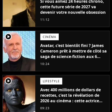
Si vous aimez 24 heures chrono,
cette future série de 2027 va
devenir votre nouvelle obsession
11:12
player2
CINÉMA
Avatar, c'est bientôt fini ? James
Cameron prêt à mettre de côté sa
saga de science-fiction aux 6
milliards de recettes
10:24
player2
LIFESTYLE
Avec 400 millions de dollars de
recettes, c'est la révélation de
2026 au cinéma : cette actrice
adorée prête à remplacer
09:23
Jennifer Lawrence chez Marvel