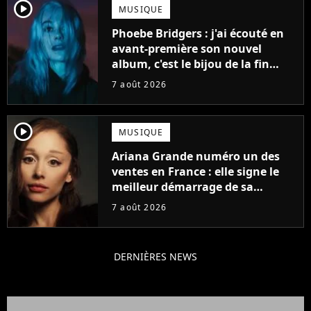
player2
MUSIQUE
Phoebe Bridgers : j'ai écouté en
avant-première son nouvel
album, c'est le bijou de la fin
d'été
7 août 2026
player2
MUSIQUE
Ariana Grande numéro un des
ventes en France : elle signe le
meilleur démarrage de sa
carrière avec son album Petal
7 août 2026
DERNIÈRES NEWS