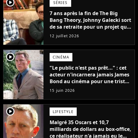
player2
SÉRIES
7 ans après la fin de The Big
Bang Theory, Johnny Galecki sort
de sa retraite pour un projet que
vous ne verrez jamais
12 juillet 2026
player2
CINÉMA
"Le public n'est pas prêt..." : cet
acteur n'incarnera jamais James
Bond au cinéma pour une triste
raison
15 juin 2026
player2
LIFESTYLE
Malgré 35 Oscars et 10,7
milliards de dollars au box-office,
ce réalisateur n'a jamais eu le