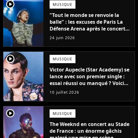
player2
MUSIQUE
"Tout le monde se renvoie la
balle" : les excuses de Paris La
Défense Arena après le concert
interrompu d'Iron Maiden ne
24 juin 2026
passent pas
player2
MUSIQUE
Victor Aupecle (Star Academy) se
lance avec son premier single :
essai réussi ou manqué ? Voici
notre avis !
10 juillet 2026
player2
MUSIQUE
The Weeknd en concert au Stade
de France : un énorme gâchis
malgré une mise en scène