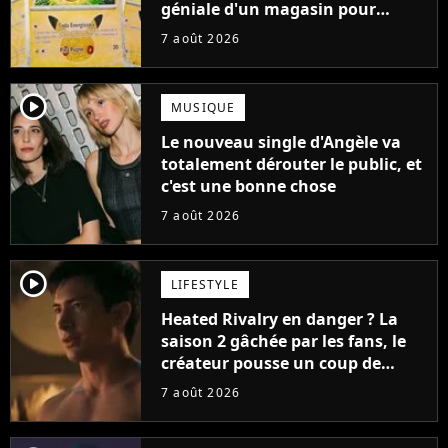
géniale d'un magasin pour
ruiner les revendeurs
7 août 2026
player2
MUSIQUE
Le nouveau single d'Angèle va
totalement dérouter le public, et
c'est une bonne chose
7 août 2026
player2
LIFESTYLE
Heated Rivalry en danger ? La
saison 2 gâchée par les fans, le
créateur pousse un coup de
gueule
7 août 2026