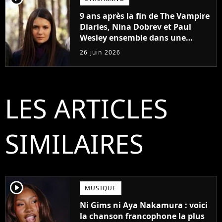
9 ans après la fin de The Vampire
Diaries, Nina Dobrev et Paul
Wesley ensemble dans une
nouvelle série
26 juin 2026
LES ARTICLES
SIMILAIRES
player2
MUSIQUE
Ni Gims ni Aya Nakamura : voici
la chanson francophone la plus