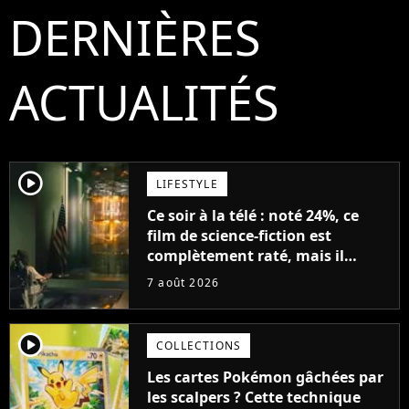
DERNIÈRES
ACTUALITÉS
player2
LIFESTYLE
Ce soir à la télé : noté 24%, ce
film de science-fiction est
complètement raté, mais il
aurait pu être encore pire à
7 août 2026
cause de son acteur
player2
COLLECTIONS
Les cartes Pokémon gâchées par
les scalpers ? Cette technique