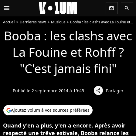
menu
newsletter
search
Accueil
Dernières news
Musique
Booba : les clashs avec La Fouine et Rohff ? "C'est jamais fini"
Booba : les clashs avec
La Fouine et Rohff ?
"C'est jamais fini"
Publié le 2 septembre 2014 à 19:45
Partager
share
Ajoutez Volum à vos sources préférées
Quand y'en a plus, y'en a encore. Après avoir
respecté une trêve estivale, Booba relance les