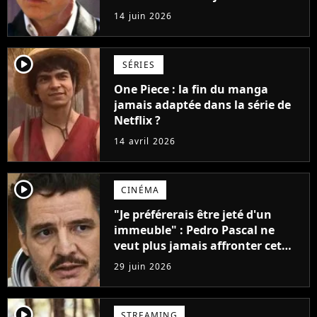
droit de tourner un James Bond
14 juin 2026
player2
SÉRIES
One Piece : la fin du manga
jamais adaptée dans la série de
Netflix ?
14 avril 2026
player2
CINÉMA
"Je préférerais être jeté d'un
immeuble" : Pedro Pascal ne
veut plus jamais affronter cet
acteur
29 juin 2026
player2
STREAMING