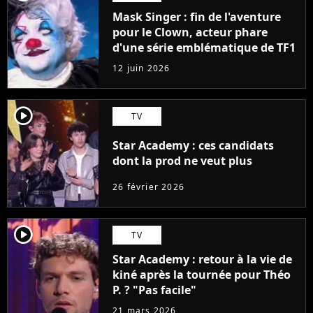
Mask Singer : fin de l'aventure
pour le Clown, acteur phare
d'une série emblématique de TF1
12 juin 2026
player2
TV
Star Academy : ces candidats
dont la prod ne veut plus
26 février 2026
player2
TV
Star Academy : retour à la vie de
kiné après la tournée pour Théo
P. ? "Pas facile"
21 mars 2026