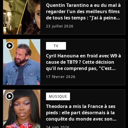
Quentin Tarantino a eu du mal à
regarder l'un des meilleurs films
de tous les temps : "J'ai à peine
réussi à aller jusqu'au générique
23 juillet 2026
de fin"
player2
TV
Cyril Hanouna en froid avec W9 à
cause de TBT9 ? Cette décision
qu'il ne comprend pas, "C'est
quand même bizarre"
17 février 2026
player2
MUSIQUE
Theodora a mis la France à ses
pieds : elle part désormais à la
conquête du monde avec son
premier gros feat international
24 juin 2026