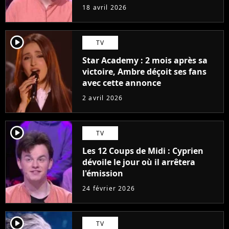
plus"
18 avril 2026
player2
TV
Star Academy : 2 mois après sa
victoire, Ambre déçoit ses fans
avec cette annonce
2 avril 2026
player2
TV
Les 12 Coups de Midi : Cyprien
dévoile le jour où il arrêtera
l'émission
24 février 2026
player2
TV