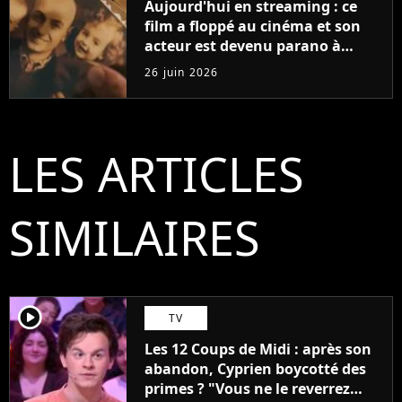
Aujourd'hui en streaming : ce
film a floppé au cinéma et son
acteur est devenu parano à
cause de l'histoire
26 juin 2026
LES ARTICLES
SIMILAIRES
player2
TV
Les 12 Coups de Midi : après son
abandon, Cyprien boycotté des
primes ? "Vous ne le reverrez