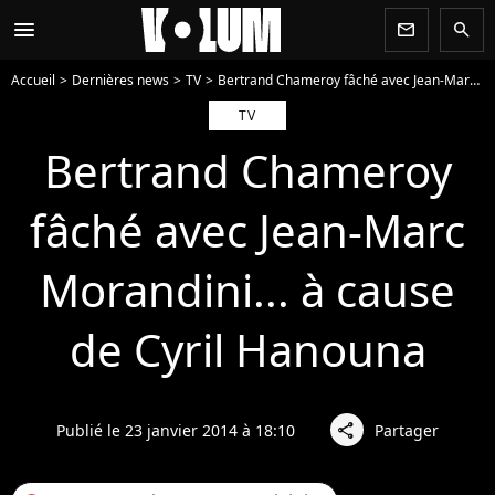
menu
newsletter
search
Accueil
Dernières news
TV
Bertrand Chameroy fâché avec Jean-Marc Morandini... à cause de Cyril Hanouna
TV
Bertrand Chameroy
fâché avec Jean-Marc
Morandini... à cause
de Cyril Hanouna
Publié le 23 janvier 2014 à 18:10
Partager
share