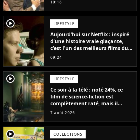
10:16
jours se sont transformés en
décennies"
player2
LIFESTYLE
Aujourd'hui sur Netflix : inspiré
d'une histoire vraie glaçante,
c'est l'un des meilleurs films du
21ème siècle
09:24
player2
LIFESTYLE
Ce soir à la télé : noté 24%, ce
film de science-fiction est
complètement raté, mais il
aurait pu être encore pire à
7 août 2026
cause de son acteur
player2
COLLECTIONS