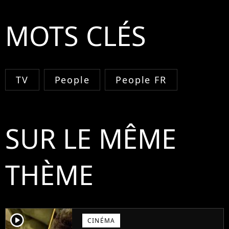
MOTS CLÉS
TV
People
People FR
SUR LE MÊME
THÈME
player2
CINÉMA