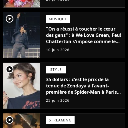
player2
MUSIQUE
"On a réussi à toucher le cœur
des gens" : à We Love Green, Feu!
Chatterton s'impose comme le
groupe rock français de sa
10 juin 2026
génération
player2
STYLE
35 dollars : c'est le prix de la
tenue de Zendaya à l'avant-
première de Spider-Man à Paris,
"Le style n'a pas besoin de coûter
25 juin 2026
une fortune"
player2
STREAMING