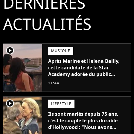
DERNIÈRES
ACTUALITÉS
player2
MUSIQUE
Après Marine et Helena Bailly,
cette candidate de la Star
Academy adorée du public
annonce son premier album,
11:44
"C'est tellement puissant"
player2
LIFESTYLE
Ils sont mariés depuis 75 ans,
c'est le couple le plus durable
d'Hollywood : "Nous avons
avancé jour après jour, et les