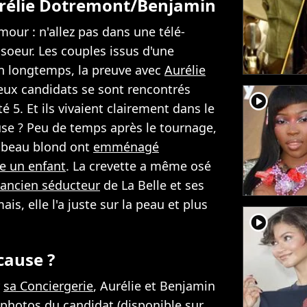
urélie Dotremont/Benjamin
mour : n'allez pas dans une télé-
 soeur. Les couples issus d'une
n longtemps, la preuve avec
Aurélie
eux candidats se sont rencontrés
player2
é 5. Et ils vivaient clairement dans le
se ? Peu de temps après le tournage,
 beau blond ont
emménagé
re un enfant
. La crevette a même osé
l'ancien séducteur
de La Belle et ses
is, elle l'a juste sur la peau et plus
player2
cause ?
r
sa Conciergerie
, Aurélie et Benjamin
s photos du candidat (disponible sur