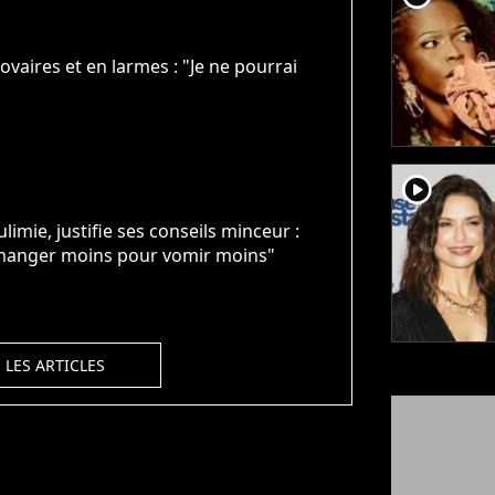
vaires et en larmes : "Je ne pourrai
player2
imie, justifie ses conseils minceur :
e manger moins pour vomir moins"
 LES ARTICLES