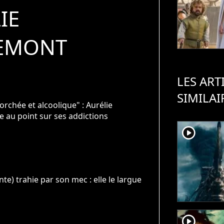
IE
EMONT
LES ART
SIMILAI
orchée et alcoolique" : Aurélie
 au point sur ses addictions
player2
e) trahie par son mec : elle le largue
player2