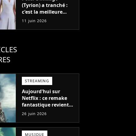
(Tyrion) a tranché :
c'est la meilleure
actrice de Game of
11 juin 2026
Thrones, et non, elle
n'a pas joué Daenerys
ICLES
RES
STREAMING
Aujourd'hui sur
Netflix : ce remake
fantastique revient
avec sa suite, 2 ans
26 juin 2026
après avoir réalisé 60
millions de vues et
régné 6 semaines
MUSIQUE