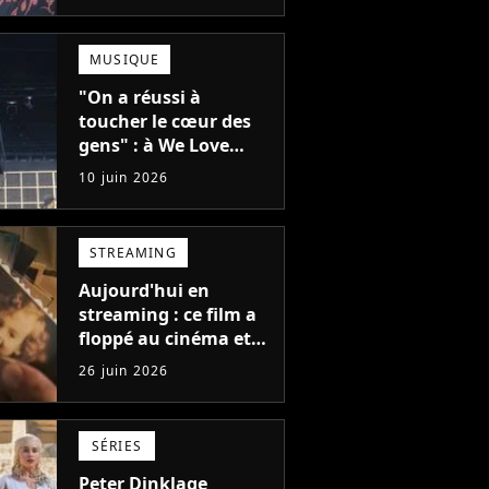
Man à Paris, "Le style
n'a pas besoin de
coûter une fortune"
MUSIQUE
"On a réussi à
toucher le cœur des
gens" : à We Love
Green, Feu!
10 juin 2026
Chatterton s'impose
comme le groupe rock
français de sa
STREAMING
génération
Aujourd'hui en
streaming : ce film a
floppé au cinéma et
son acteur est devenu
26 juin 2026
parano à cause de
l'histoire
SÉRIES
Peter Dinklage