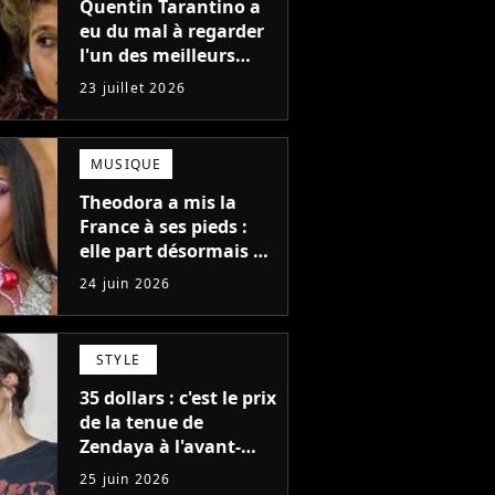
Quentin Tarantino a
eu du mal à regarder
l'un des meilleurs
films de tous les
23 juillet 2026
temps : "J'ai à peine
réussi à aller jusqu'au
générique de fin"
MUSIQUE
Theodora a mis la
France à ses pieds :
elle part désormais à
la conquête du
24 juin 2026
monde avec son
premier gros feat
international
STYLE
35 dollars : c'est le prix
de la tenue de
Zendaya à l'avant-
première de Spider-
25 juin 2026