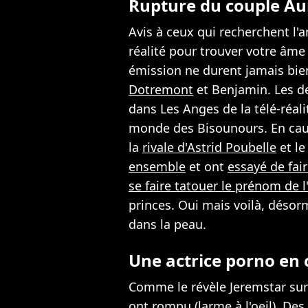
Rupture du couple A
Avis à ceux qui recherchent l'a
réalité pour trouver votre âme
émission ne durent jamais bie
Dotremont
et Benjamin. Les d
dans Les Anges de la télé-réalit
monde des Bisounours. En cau
la
rivale d'Astrid Poubelle
et le
ensemble
et ont
essayé de fai
se faire tatouer le prénom de 
princes. Oui mais voilà, désorma
dans la peau.
Une actrice porno en 
Comme le révèle Jeremstar su
ont rompu (larme à l'oeil). De