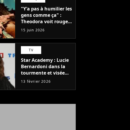
dans le Top 10
"Y'a pas à humilier les
gens comme ça" :
Theodora voit rouge
après un concert,
15 juin 2026
mais que s'est-il passé
?
TV
Star Academy : Lucie
Bernardoni dans la
tourmente et visée
par une plainte de
13 février 2026
son ex-conjoint, ce
que l'on sait