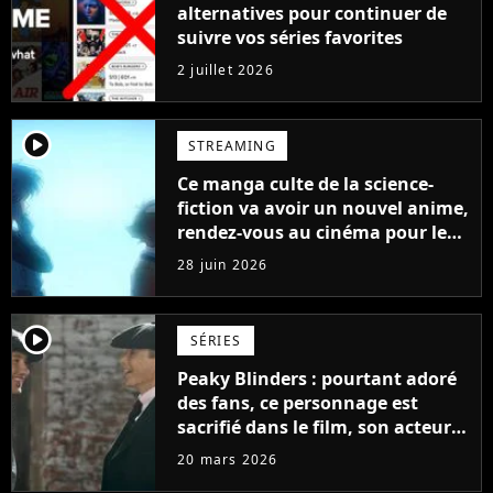
alternatives pour continuer de
suivre vos séries favorites
2 juillet 2026
player2
STREAMING
Ce manga culte de la science-
fiction va avoir un nouvel anime,
rendez-vous au cinéma pour le
voir avant tout le monde
28 juin 2026
player2
SÉRIES
Peaky Blinders : pourtant adoré
des fans, ce personnage est
sacrifié dans le film, son acteur
donne son avis sur sa fin
20 mars 2026