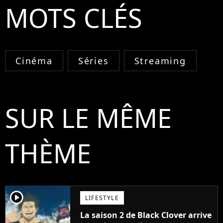
MOTS CLÉS
Cinéma
Séries
Streaming
SUR LE MÊME
THÈME
player2
LIFESTYLE
La saison 2 de Black Clover arrive