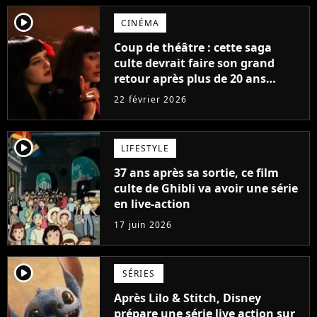
player2
CINÉMA
Coup de théâtre : cette saga
culte devrait faire son grand
retour après plus de 20 ans
d'absence, avec les actrices
22 février 2026
originales !
player2
LIFESTYLE
37 ans après sa sortie, ce film
culte de Ghibli va avoir une série
en live-action
17 juin 2026
player2
SÉRIES
Après Lilo & Stitch, Disney
prépare une série live action sur