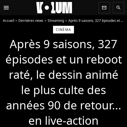
menu
newsletter
search
Accueil
Dernières news
Streaming
Après 9 saisons, 327 épisodes et un reboot raté, le dessin animé le plus culte des années 90 de retour... en live-action
CINÉMA
Après 9 saisons, 327
épisodes et un reboot
raté, le dessin animé
le plus culte des
années 90 de retour...
en live-action