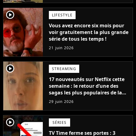
player2
LIFESTYLE
Vous avez encore six mois pour
voir gratuitement la plus grande
série de tous les temps !
21 juin 2026
player2
STREAMING
17 nouveautés sur Netflix cette
semaine : le retour d’une des
sagas les plus populaires de la
plateforme et un nouveau
29 juin 2026
contenu interactif
player2
SÉRIES
TV Time ferme ses portes : 3