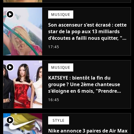
player2
MUSIQUE
Son ascenseur s'est écrasé : cette
star de la pop aux 13 milliards
d'écoutes a failli nous quitter, "Je
pensais ne plus jamais chanter"
17:45
player2
MUSIQUE
KATSEYE : bientôt la fin du
groupe ? Une 2ème chanteuse
s'éloigne en 6 mois, "Prendre
cette décision n’a pas été facile"
16:45
player2
STYLE
Nike annonce 3 paires de Air Max