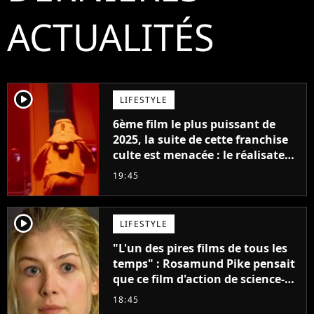
ACTUALITÉS
player2
LIFESTYLE
6ème film le plus puissant de
2025, la suite de cette franchise
culte est menacée : le réalisateur
claque la porte pour "différends
19:45
créatifs"
player2
LIFESTYLE
"L'un des pires films de tous les
temps" : Rosamund Pike pensait
que ce film d'action de science-
fiction avec Dwayne Johnson
18:45
mettrait fin à sa carrière