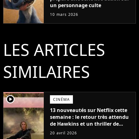
un personnage culte
10 mars 2026
LES ARTICLES
SIMILAIRES
player2
CINÉMA
13 nouveautés sur Netflix cette
semaine : le retour très attendu
de Hawkins et un thriller de
survie avec Charlize Theron
20 avril 2026