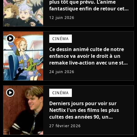
plus tôt que prévu. L'anime
fantastique enfin de retour cette
année, mais il faudra sortir de
12 juin 2026
chez soi pour assister à sa
diffusion anticipée
player2
CINÉMA
Ce dessin animé culte de notre
enfance va avoir le droit à un
remake live-action avec une star
de Hunger Games
24 juin 2026
player2
CINÉMA
Derniers jours pour voir sur
Netflix l'un des films les plus
cultes des années 90, un
classique qui a révélé Matt
27 février 2026
Damon et Ben Affleck au grand
public