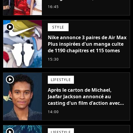
cette décision n’a pas été facile"
16:45
player2
STYLE
Nike annonce 3 paires de Air Max
Plus inspirées d'un manga culte
de 1190 chapitres et 115 tomes
15:30
player2
LIFESTYLE
Après le carton de Michael,
Jaafar Jackson annoncé au
casting d'un film d'action avec
Will Smith
14:00
player2
LIFESTYLE