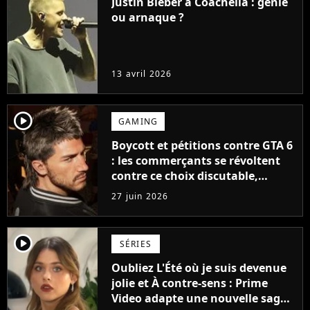
Justin Bieber à Coachella : génie
ou arnaque ?
13 avril 2026
player2
GAMING
Boycott et pétitions contre GTA 6
: les commerçants se révoltent
contre ce choix discutable,
Rockstar fait déjà volte-face
27 juin 2026
player2
SÉRIES
Oubliez L'Été où je suis devenue
jolie et À contre-sens : Prime
Video adapte une nouvelle saga