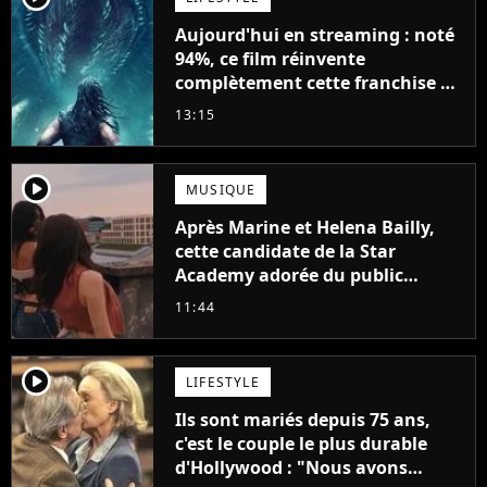
Aujourd'hui en streaming : noté
94%, ce film réinvente
complètement cette franchise de
science-fiction vieille de 40 ans
13:15
player2
MUSIQUE
Après Marine et Helena Bailly,
cette candidate de la Star
Academy adorée du public
annonce son premier album,
11:44
"C'est tellement puissant"
player2
LIFESTYLE
Ils sont mariés depuis 75 ans,
c'est le couple le plus durable
d'Hollywood : "Nous avons