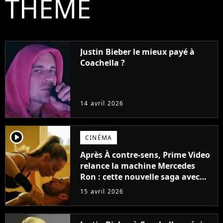
THÈME
Justin Bieber le mieux payé à
Coachella ?
14 avril 2026
player2
CINÉMA
Après À contre-sens, Prime Video
relance la machine Mercedes
Ron : cette nouvelle saga avec
Ester Expósito dévoile ses
15 avril 2026
premières images