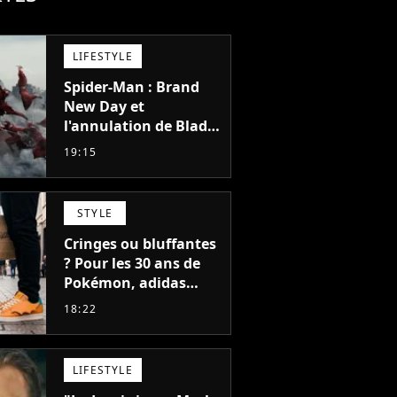
LIFESTYLE
Spider-Man : Brand
New Day et
l'annulation de Blade
montrent que Marvel
19:15
n'est plus capable de
faire quoi que ce soit
de simple
STYLE
Cringes ou bluffantes
? Pour les 30 ans de
Pokémon, adidas
dévoile une énorme
18:22
collection de sneakers
et je ne sais pas quoi
en penser
LIFESTYLE