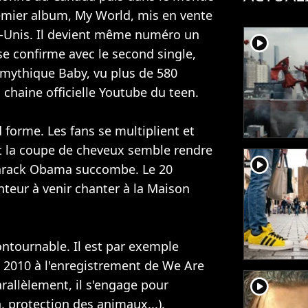
remier album, My World, mis en vente
s-Unis. Il devient même numéro un
player2
se confirme avec le second single,
à mythique Baby, vu plus de 580
a chaine officielle Youtube du teen.
 forme. Les fans se multiplient et
nt la coupe de cheveux semble rendre
player2
Barack Obama succombe. Le 20
nteur à venir chanter à la Maison
ontournable. Il est par exemple
t 2010 à l'enregistrement de We Are
player2
arallèlement, il s'engage pour
n, protection des animaux...).