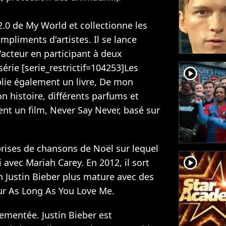
2.0 de My World et collectionne les
mpliments d'artistes. Il se lance
acteur en participant à deux
série [serie_restrictif=104253]Les
player2
publie également un livre, De mon
on histoire, différents parfums et
nt un film, Never Say Never, basé sur
prises de chansons de Noël sur lequel
player2
avec Mariah Carey. En 2012, il sort
n Justin Bieber plus mature avec des
r As Long As You Love Me.
mentée. Justin Bieber est