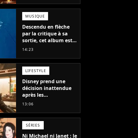
MUSIQUE
Descendu en flèche
par la critique à sa
sortie, cet album est
en train de devenir le
14:23
plus populaire de son
auteur
LIFESTYLE
Disney prend une
décision inattendue
après les
"performances
13:06
mitigées" de Vaiana
et The Mandalorian &
Grogu au box-office
SÉRIES
Ni Michael ni Janet : le