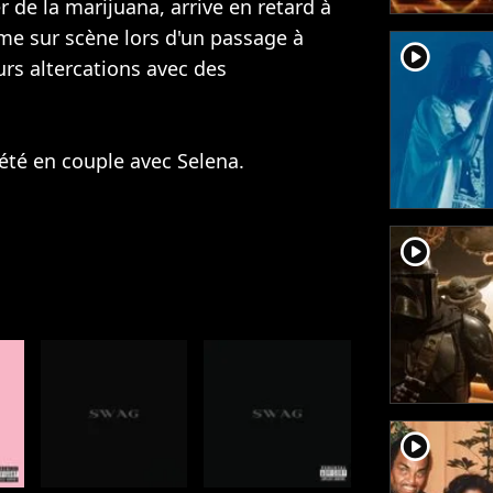
 de la marijuana, arrive en retard à
me sur scène lors d'un passage à
player2
urs altercations avec des
 été en couple avec Selena.
player2
player2