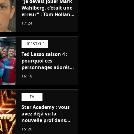
"Je devais jouer Mark
Wahlberg, c'était une
erreur" : Tom Holland,
la star de Spider-Man,
17:24
ne referait pas ce
blockbuster
LIFESTYLE
Ted Lasso saison 4 :
pourquoi ces
personnages adorés
des fans ne sont pas
16:18
dans la suite ?
TV
Star Academy : vous
avez déjà vu la
nouvelle prof dans
The Voice et aux
15:20
Enfoirés