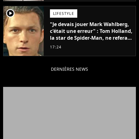
player2
LIFESTYLE
"Je devais jouer Mark Wahlberg,
c'était une erreur" : Tom Holland,
la star de Spider-Man, ne referait
pas ce blockbuster
17:24
DERNIÈRES NEWS