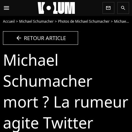
menu
newsletter
search
Accueil
Michael Schumacher
Photos de Michael Schumacher
Michael Schumacher mort ? La rumeur agite Twitter - Photo
arrow_left
RETOUR ARTICLE
Michael
Schumacher
mort ? La rumeur
agite Twitter