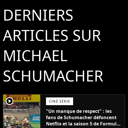
DERNIERS
ARTICLES SUR
MICHAEL
SCHUMACHER
player2
CINÉ SÉRIE
"Un manque de respect" : les
fans de Schumacher défoncent
Netflix et la saison 5 de Formula