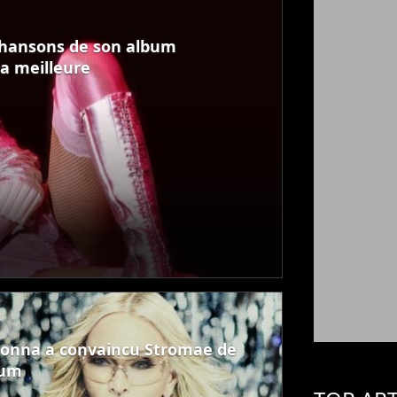
 chansons de son album
 la meilleure
onna a convaincu Stromae de
bum