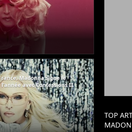
rance, Madonna signe le
l'année avec Confessions II
TOP ART
MADON