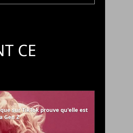
T CE
que sur TikTok prouve qu'elle est
a Gen Z