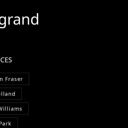
 grand
CES
n Fraser
lland
Williams
Park