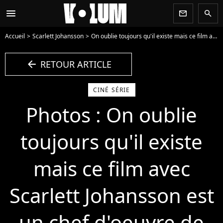
menu
newsletter
search
Accueil
Scarlett Johansson
On oublie toujours qu'il existe mais ce film avec Scarlett Johansson est un chef d'oeuvre de science-fiction
arrow_left
RETOUR ARTICLE
CINÉ SÉRIE
Photos : On oublie
toujours qu'il existe
mais ce film avec
Scarlett Johansson est
un chef d'oeuvre de