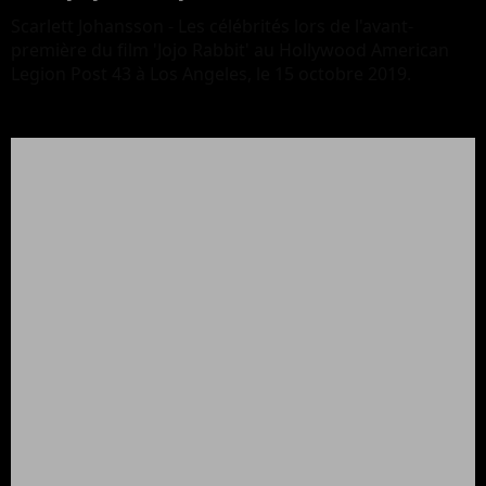
Scarlett Johansson - Les célébrités lors de l'avant-
première du film 'Jojo Rabbit' au Hollywood American
Legion Post 43 à Los Angeles, le 15 octobre 2019.