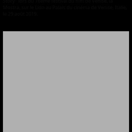
Story" lors du 76ème festival du film de Venise, la
Mostra, sur le Lido au Palais du cinéma de Venise, Italie,
le 29 août 2019.