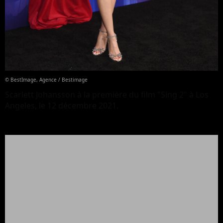
© BestImage, Agence / Bestimage
Scarlett Johansson à la première du film "Sing 2" à Los
Angeles, le 12 décembre 2021.