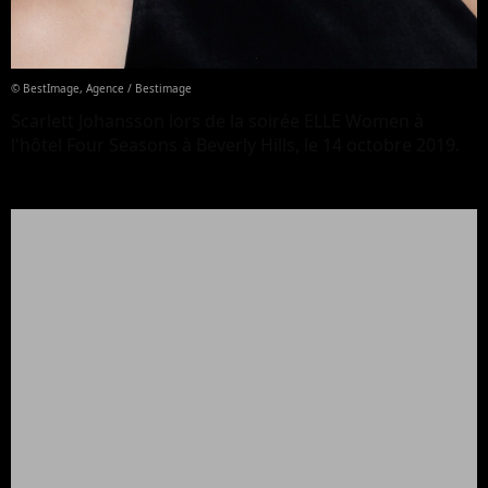
© BestImage, Agence / Bestimage
Scarlett Johansson lors de la soirée ELLE Women à
l'hôtel Four Seasons à Beverly Hills, le 14 octobre 2019.