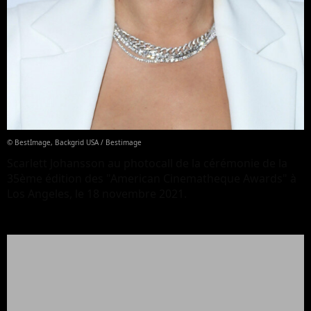
© BestImage, Backgrid USA / Bestimage
Scarlett Johansson au photocall de la cérémonie de la
35ème édition des "American Cinematheque Awards" à
Los Angeles, le 18 novembre 2021.