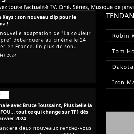
ez toute l'actualité TV, Ciné, Séries, Musique de janv
TENDAN
a Keys : son nouveau clip pour le
ma !
nouvelle adaptation de "La couleur
Robin 
pre" débarquera au cinéma le 24
ier en France. En plus de son
Tom Ho
ing XXL, ce grand classique du
vier 2024
ma américain bénéficiera d'une
e...
Dakota
Iron M
V
ale avec Bruce Toussaint, Plus belle la
TFOU... tout ce qui change sur TF1 dès
janvier 2024
lancera deux nouveaux rendez-vous