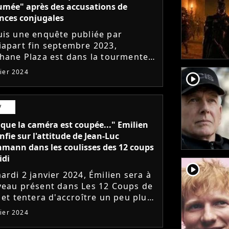
umée" après des accusations de
ences conjugales
is une enquête publiée par
apart fin septembre 2023,
hane Plaza est dans la tourmente.
imateur star de M6, visé par des
vier 2024
player2
sations de violences conjugales, a
...
V
 que la caméra est coupée..." Emilien
nfie sur l'attitude de Jean-Luc
hmann dans les coulisses des 12 coups
idi
player2
ardi 2 janvier 2024, Émilien sera à
eau présent dans Les 12 Coups de
 et tentera d'accroître un peu plus
omination dans le jeu de TF1. Un
vier 2024
ès que le Maître du Midi...