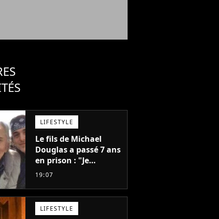
RES
ITÉS
LIFESTYLE
Le fils de Michael
Douglas a passé 7 ans
en prison : "Je
distribuais des joints
19:07
pour mon père"
LIFESTYLE