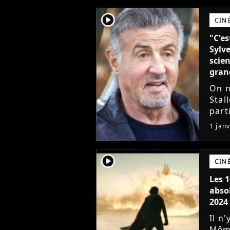
player2
CINÉ
"C'es
Sylve
scien
gran
On n
Stal
part
fict
1 jan
que 
player2
CINÉ
Les 1
abso
2024
Il n
Même