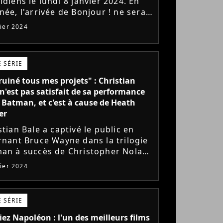
idiens le lundi 8 janvier 2024. En
née, l'arrivée de Bonjour ! ne sera
sans conséquence pour TFOU et
vier 2024
shopping, tandis que Plus...
 SÉRIE
 ruiné tous mes projets" : Christian
n'est pas satisfait de sa performance
 Batman, et c'est à cause de Heath
er
stian Bale a captivé le public en
rnant Bruce Wayne dans la trilogie
an à succès de Christopher Nolan,
 il estime qu'il n'était pas assez
vier 2024
ans ce rôle. Il s'est...
 SÉRIE
ez Napoléon : l'un des meilleurs films