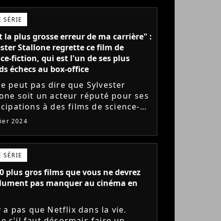
 SÉRIE
t la plus grosse erreur de ma carrière" :
ster Stallone regrette ce film de
ce-fiction, qui est l'un de ses plus
ds échecs au box-office
e peut pas dire que Sylvester
lone soit un acteur réputé pour ses
icipations à des films de science-
ion. Pourtant, il a joué dans ce film
vier 2024
tout le monde a oublié...
 SÉRIE
0 plus gros films que vous ne devrez
lument pas manquer au cinéma en
'y a pas que Netflix dans la vie.
 s'il faut désormais faire un