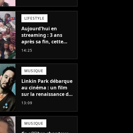
moment !
LIFESTYLE
Aujourd'hui en
streaming : 3 ans
après sa fin, cette
série aux 13 Emmy
14:25
Awards revient avec
une suite...
totalement différente
MUSIQUE
Linkin Park débarque
au cinéma : un film
sur la renaissance du
groupe arrive en
13:09
salles
MUSIQUE