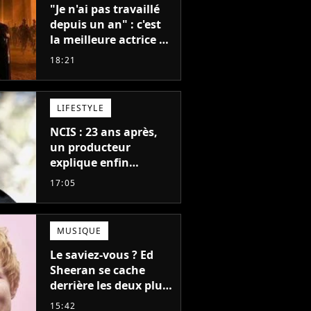
"Je n'ai pas travaillé
depuis un an" : c'est
la meilleure actrice de
L'Odyssée, mais
18:21
personne ne veut lui
donner de rôle au
cinéma
LIFESTYLE
NCIS : 23 ans après,
un producteur
explique enfin
l'origine de l'idée la
17:05
plus culte de la série
(et on ne parle pas du
bateau)
MUSIQUE
Le saviez-vous ? Ed
Sheeran se cache
derrière les deux plus
gros tubes du
15:42