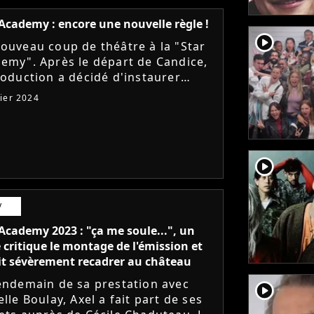
 Academy : encore une nouvelle règle !
player2
ouveau coup de théâtre à la "Star
emy". Après le départ de Candice,
roduction a décidé d'instaurer
re un dispositif inédit pour les
vier 2024
nations. Parmi tous les élèves,...
player2
V
Academy 2023 : "ça me soule...", un
 critique le montage de l'émission et
ait sévèrement recadrer au château
endemain de sa prestation avec
player2
elle Boulay, Axel a fait part de ses