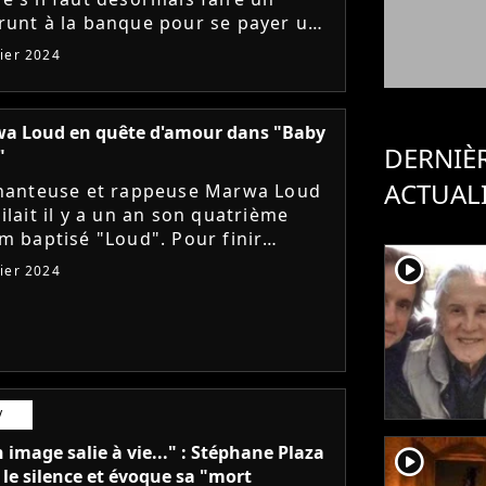
unt à la banque pour se payer un
et, les salles de cinéma ne sont pas
vier 2024
es et nous proposeront encore...
a Loud en quête d'amour dans "Baby
DERNIÈ
"
ACTUAL
hanteuse et rappeuse Marwa Loud
ilait il y a un an son quatrième
m baptisé "Loud". Pour finir
née en beauté, elle vient de libérer
player2
vier 2024
out nouveau single répondant...
V
image salie à vie..." : Stéphane Plaza
player2
 le silence et évoque sa "mort