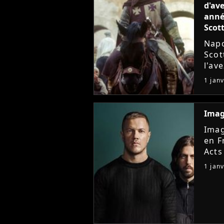
d'ave
année
Scott
Napo
Scot
l'av
faço
1 jan
lumi
Imag
Imag
en F
Acts
"Sha
1 jan
d'êtr