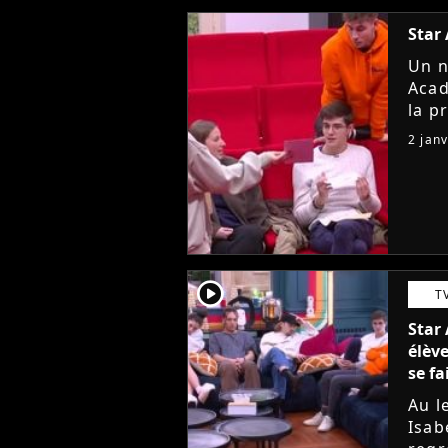
Star
Un n
Acad
la p
enco
2 jan
nomi
player2
T
Star 
élève
se f
Au l
Isab