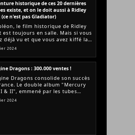
nture historique de ces 20 dernières
s existe, et on le doit aussi à Ridley
 (ce n'est pas Gladiator)
léon, le film historique de Ridley
t est toujours en salle. Mais si vous
ez déjà vu et que vous avez kiffé la
n dont le réalisateur a mis en
vier 2024
ère cette aventure...
ine Dragons : 300.000 ventes !
ine Dragons consolide son succès
rance. Le double album "Mercury
 I & II", emmené par les tubes
rks", "Enemy" ou "Bones", vient
vier 2024
e certifié triple disque de platine...