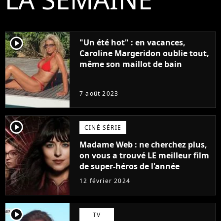
player2
"Un été hot" : en vacances,
Caroline Margeridon oublie tout,
même son maillot de bain
7 août 2023
player2
CINÉ SÉRIE
Madame Web : ne cherchez plus,
on vous a trouvé LE meilleur film
de super-héros de l'année
12 février 2024
player2
TV