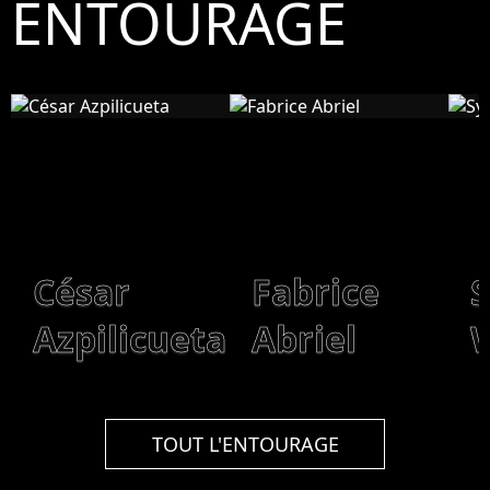
ENTOURAGE
César
Fabrice
S
Azpilicueta
Abriel
W
TOUT L'ENTOURAGE