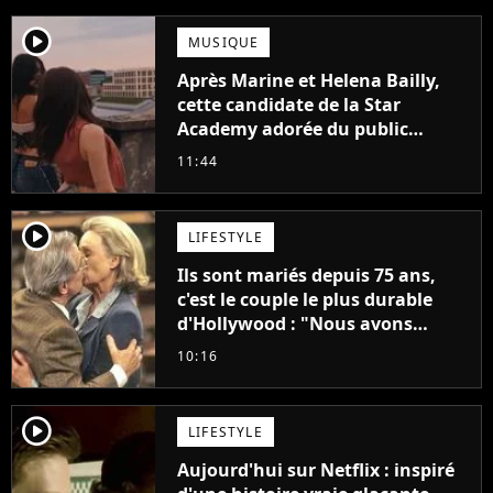
player2
MUSIQUE
Après Marine et Helena Bailly,
cette candidate de la Star
Academy adorée du public
annonce son premier album,
11:44
"C'est tellement puissant"
player2
LIFESTYLE
Ils sont mariés depuis 75 ans,
c'est le couple le plus durable
d'Hollywood : "Nous avons
avancé jour après jour, et les
10:16
jours se sont transformés en
décennies"
player2
LIFESTYLE
Aujourd'hui sur Netflix : inspiré