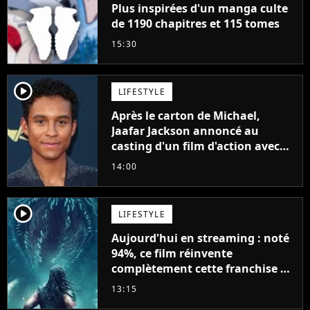
Plus inspirées d'un manga culte
de 1190 chapitres et 115 tomes
15:30
player2
LIFESTYLE
Après le carton de Michael,
Jaafar Jackson annoncé au
casting d'un film d'action avec
Will Smith
14:00
player2
LIFESTYLE
Aujourd'hui en streaming : noté
94%, ce film réinvente
complètement cette franchise de
science-fiction vieille de 40 ans
13:15