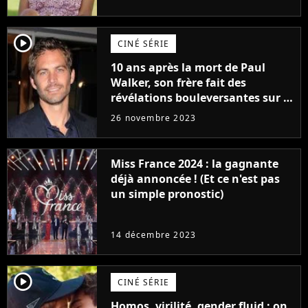
player2
CINÉ SÉRIE
10 ans après la mort de Paul
Walker, son frère fait des
révélations bouleversantes sur la
réaction des acteurs de Fast and
26 novembre 2023
Furious
Miss France 2024 : la gagnante
déjà annoncée ! (Et ce n'est pas
un simple pronostic)
14 décembre 2023
player2
CINÉ SÉRIE
Homos, virilité, gender fluid : on