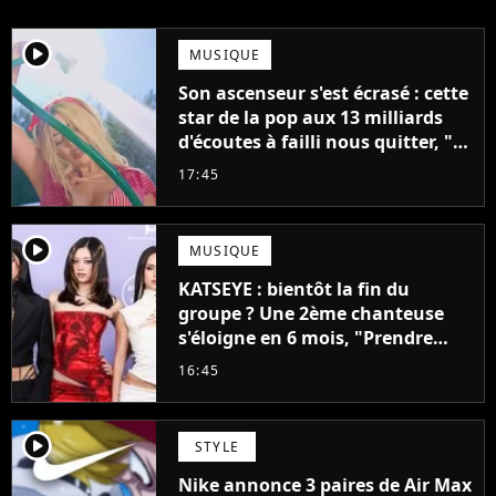
player2
MUSIQUE
Son ascenseur s'est écrasé : cette
star de la pop aux 13 milliards
d'écoutes à failli nous quitter, "Je
pensais ne plus jamais chanter"
17:45
player2
MUSIQUE
KATSEYE : bientôt la fin du
groupe ? Une 2ème chanteuse
s'éloigne en 6 mois, "Prendre
cette décision n’a pas été facile"
16:45
player2
STYLE
Nike annonce 3 paires de Air Max