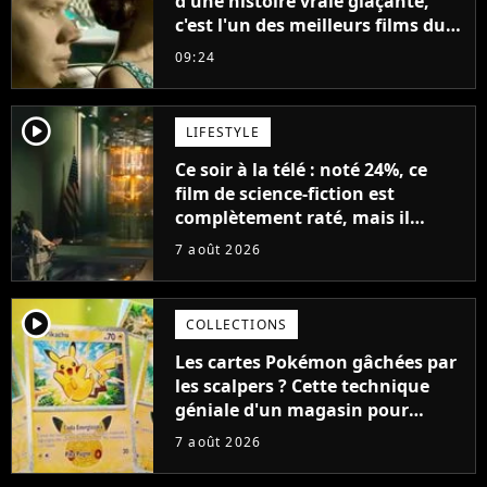
d'une histoire vraie glaçante,
c'est l'un des meilleurs films du
21ème siècle
09:24
player2
LIFESTYLE
Ce soir à la télé : noté 24%, ce
film de science-fiction est
complètement raté, mais il
aurait pu être encore pire à
7 août 2026
cause de son acteur
player2
COLLECTIONS
Les cartes Pokémon gâchées par
les scalpers ? Cette technique
géniale d'un magasin pour
ruiner les revendeurs
7 août 2026