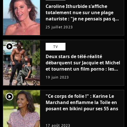
Caroline Ithurbide s'affiche
totalement nue sur une plage
naturiste : "je ne pensais pas que
j'arriverais à le faire..."
25 juillet 2023
player2
TV
Deux stars de télé-réalité
débarquent sur Jacquie et Michel
et tournent un film porno : les
premières images du tournage
19 juin 2023
(exclu)
player2
"Ce corps de folie !" : Karine Le
Marchand enflamme la Toile en
posant en bikini pour ses 55 ans
17 août 2023