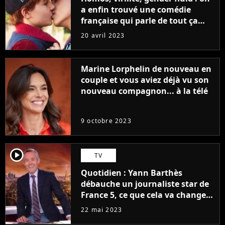
a enfin trouvé une comédie
française qui parle de tout ça
sans être super ringarde
20 avril 2023
Marine Lorphelin de nouveau en
couple et vous aviez déjà vu son
nouveau compagnon... à la télé
9 octobre 2023
player2
TV
Quotidien : Yann Barthès
débauche un journaliste star de
France 5, ce que cela va changer
à la rentrée
22 mai 2023