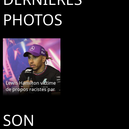
PHOTOS
Lewis Hamilton victime
de propos racistes par
un ancien pilote, le
sportif réclame des
actions
SON