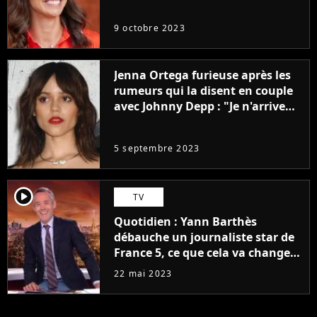
9 octobre 2023
Jenna Ortega furieuse après les
rumeurs qui la disent en couple
avec Johnny Depp : "Je n'arrive
même pas..."
5 septembre 2023
player2
TV
Quotidien : Yann Barthès
débauche un journaliste star de
France 5, ce que cela va changer
à la rentrée
22 mai 2023