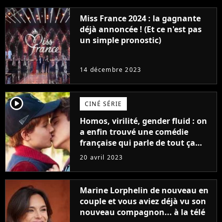
Miss France 2024 : la gagnante
déjà annoncée ! (Et ce n'est pas
un simple pronostic)
14 décembre 2023
player2
CINÉ SÉRIE
Homos, virilité, gender fluid : on
a enfin trouvé une comédie
française qui parle de tout ça
sans être super ringarde
20 avril 2023
Marine Lorphelin de nouveau en
couple et vous aviez déjà vu son
nouveau compagnon... à la télé