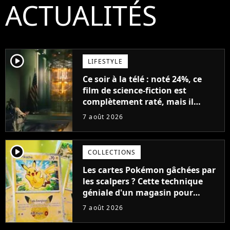
ACTUALITÉS
player2
LIFESTYLE
Ce soir à la télé : noté 24%, ce
film de science-fiction est
complètement raté, mais il
aurait pu être encore pire à
7 août 2026
cause de son acteur
player2
COLLECTIONS
Les cartes Pokémon gâchées par
les scalpers ? Cette technique
géniale d'un magasin pour
ruiner les revendeurs
7 août 2026