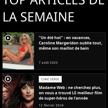
LA SEMAINE
player2
"Un été hot" : en vacances,
Caroline Margeridon oublie tout,
même son maillot de bain
7 août 2023
player2
CINÉ SÉRIE
Madame Web : ne cherchez plus,
on vous a trouvé LE meilleur film
de super-héros de l'année
12 février 2024