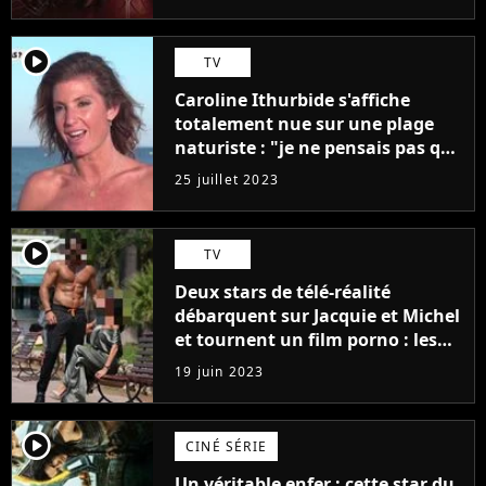
player2
TV
Caroline Ithurbide s'affiche
totalement nue sur une plage
naturiste : "je ne pensais pas que
j'arriverais à le faire..."
25 juillet 2023
player2
TV
Deux stars de télé-réalité
débarquent sur Jacquie et Michel
et tournent un film porno : les
premières images du tournage
19 juin 2023
(exclu)
player2
CINÉ SÉRIE
Un véritable enfer : cette star du