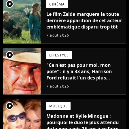
player2
CINÉMA
Le film Zelda marquera la toute
dernière apparition de cet acteur
emblématique disparu trop tôt
7 août 2026
player2
LIFESTYLE
"Ce n'est pas pour moi, mon
pote" : il y a 33 ans, Harrison
Ford refusait l'un des plus
grands succès de tous les temps
7 août 2026
player2
MUSIQUE
Madonna et Kylie Minogue :
pourquoi le duo le plus attendu
de la pop a mis 25 ans à se faire