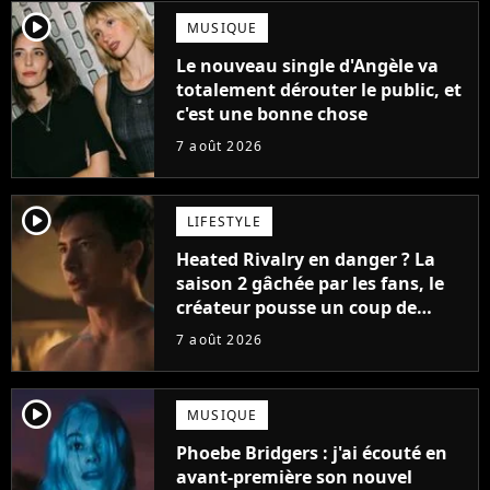
player2
MUSIQUE
Le nouveau single d'Angèle va
totalement dérouter le public, et
c'est une bonne chose
7 août 2026
player2
LIFESTYLE
Heated Rivalry en danger ? La
saison 2 gâchée par les fans, le
créateur pousse un coup de
gueule
7 août 2026
player2
MUSIQUE
Phoebe Bridgers : j'ai écouté en
avant-première son nouvel