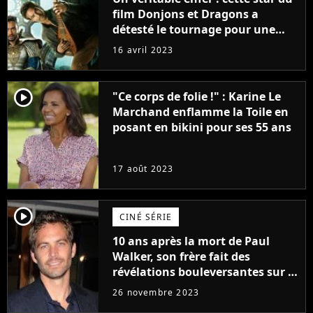
film Donjons et Dragons a
détesté le tournage pour une
raison très spéciale
16 avril 2023
player2
"Ce corps de folie !" : Karine Le
Marchand enflamme la Toile en
posant en bikini pour ses 55 ans
17 août 2023
player2
CINÉ SÉRIE
10 ans après la mort de Paul
Walker, son frère fait des
révélations bouleversantes sur la
réaction des acteurs de Fast and
26 novembre 2023
Furious