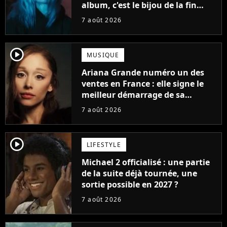
album, c'est le bijou de la fin
d'été
7 août 2026
player2
MUSIQUE
Ariana Grande numéro un des
ventes en France : elle signe le
meilleur démarrage de sa
carrière avec son album Petal
7 août 2026
player2
LIFESTYLE
Michael 2 officialisé : une partie
de la suite déjà tournée, une
sortie possible en 2027 ?
7 août 2026