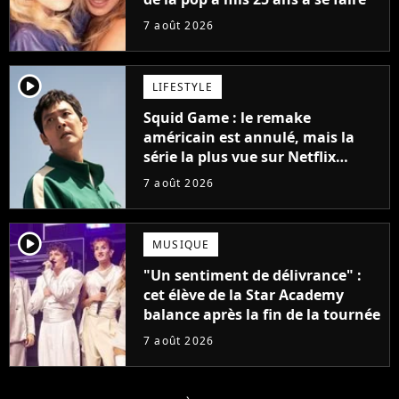
7 août 2026
player2
LIFESTYLE
Squid Game : le remake
américain est annulé, mais la
série la plus vue sur Netflix
pourrait avoir une version
7 août 2026
française
player2
MUSIQUE
"Un sentiment de délivrance" :
cet élève de la Star Academy
balance après la fin de la tournée
7 août 2026