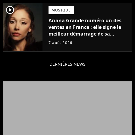
player2
MUSIQUE
Ariana Grande numéro un des
ventes en France : elle signe le
meilleur démarrage de sa
carrière avec son album Petal
7 août 2026
DERNIÈRES NEWS