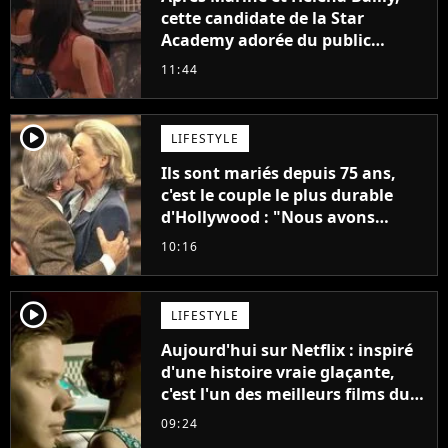
cette candidate de la Star
Academy adorée du public
annonce son premier album,
11:44
"C'est tellement puissant"
player2
LIFESTYLE
Ils sont mariés depuis 75 ans,
c'est le couple le plus durable
d'Hollywood : "Nous avons
avancé jour après jour, et les
10:16
jours se sont transformés en
décennies"
player2
LIFESTYLE
Aujourd'hui sur Netflix : inspiré
d'une histoire vraie glaçante,
c'est l'un des meilleurs films du
21ème siècle
09:24