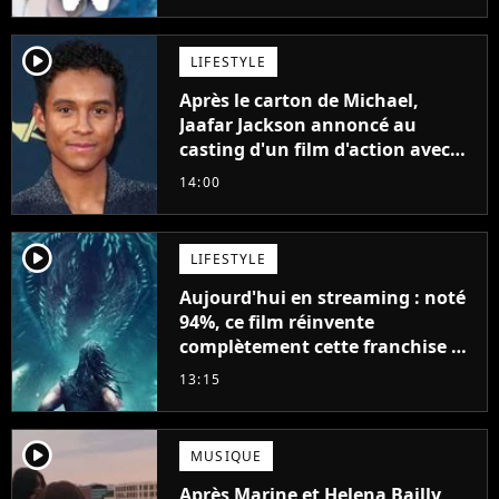
player2
LIFESTYLE
Après le carton de Michael,
Jaafar Jackson annoncé au
casting d'un film d'action avec
Will Smith
14:00
player2
LIFESTYLE
Aujourd'hui en streaming : noté
94%, ce film réinvente
complètement cette franchise de
science-fiction vieille de 40 ans
13:15
player2
MUSIQUE
Après Marine et Helena Bailly,