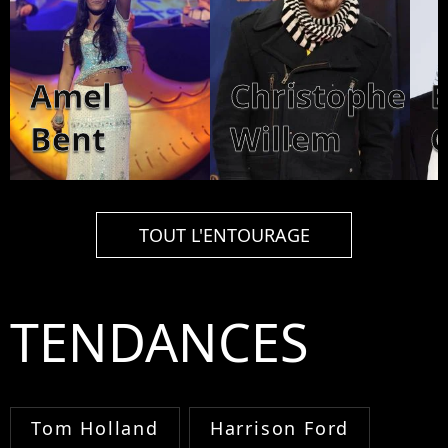
Amel
Christophe
Bent
Willem
C
TOUT L'ENTOURAGE
TENDANCES
Tom Holland
Harrison Ford