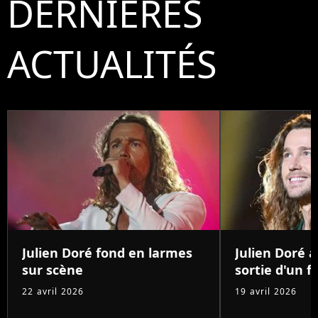
DERNIÈRES
ACTUALITÉS
Julien Doré fond en larmes
Julien Doré 
sur scène
sortie d'un 
22 avril 2026
19 avril 2026