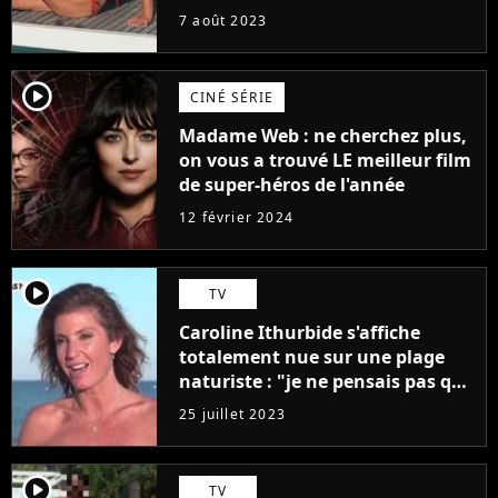
7 août 2023
player2
CINÉ SÉRIE
Madame Web : ne cherchez plus,
on vous a trouvé LE meilleur film
de super-héros de l'année
12 février 2024
player2
TV
Caroline Ithurbide s'affiche
totalement nue sur une plage
naturiste : "je ne pensais pas que
j'arriverais à le faire..."
25 juillet 2023
player2
TV