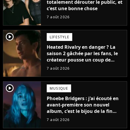
totalement dérouter le public, et
c'est une bonne chose
7 août 2026
player2
LIFESTYLE
Heated Rivalry en danger ? La
saison 2 gâchée par les fans, le
créateur pousse un coup de
gueule
7 août 2026
player2
MUSIQUE
Phoebe Bridgers : j'ai écouté en
avant-première son nouvel
album, c'est le bijou de la fin
d'été
7 août 2026