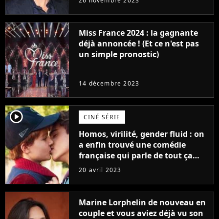
26 novembre 2023
Furious
Miss France 2024 : la gagnante
déjà annoncée ! (Et ce n'est pas
un simple pronostic)
14 décembre 2023
player2
CINÉ SÉRIE
Homos, virilité, gender fluid : on
a enfin trouvé une comédie
française qui parle de tout ça
sans être super ringarde
20 avril 2023
Marine Lorphelin de nouveau en
couple et vous aviez déjà vu son