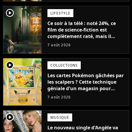
player2
LIFESTYLE
Ce soir à la télé : noté 24%, ce
film de science-fiction est
complètement raté, mais il
aurait pu être encore pire à
7 août 2026
cause de son acteur
player2
COLLECTIONS
Les cartes Pokémon gâchées par
les scalpers ? Cette technique
géniale d'un magasin pour
ruiner les revendeurs
7 août 2026
player2
MUSIQUE
Le nouveau single d'Angèle va