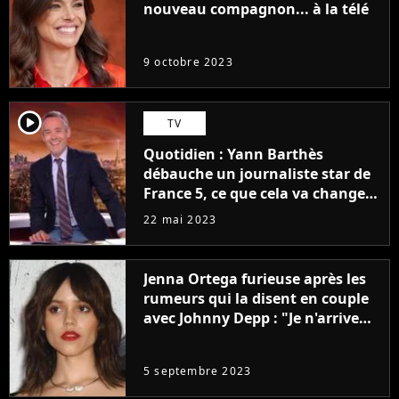
nouveau compagnon... à la télé
9 octobre 2023
player2
TV
Quotidien : Yann Barthès
débauche un journaliste star de
France 5, ce que cela va changer
à la rentrée
22 mai 2023
Jenna Ortega furieuse après les
rumeurs qui la disent en couple
avec Johnny Depp : "Je n'arrive
même pas..."
5 septembre 2023