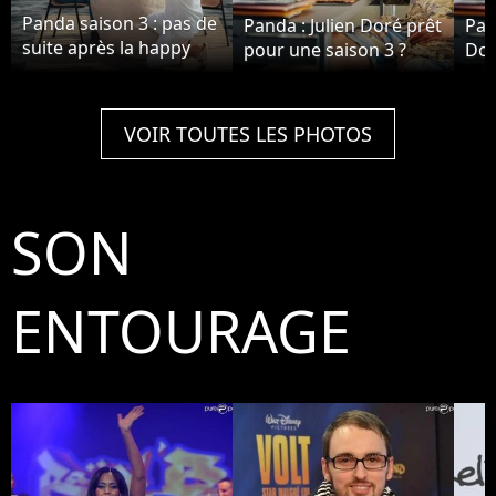
Panda saison 3 : pas de
Panda : Julien Doré prêt
Pan
suite après la happy
pour une saison 3 ?
Dor
ending ?
VOIR TOUTES LES PHOTOS
SON
ENTOURAGE