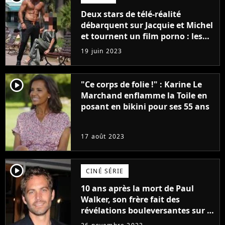
Deux stars de télé-réalité
débarquent sur Jacquie et Michel
et tournent un film porno : les
premières images du tournage
19 juin 2023
(exclu)
player2
"Ce corps de folie !" : Karine Le
Marchand enflamme la Toile en
posant en bikini pour ses 55 ans
17 août 2023
player2
CINÉ SÉRIE
10 ans après la mort de Paul
Walker, son frère fait des
révélations bouleversantes sur la
réaction des acteurs de Fast and