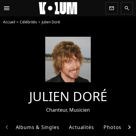
menu
newsletter
search
Accueil
Célébrités
Julien Doré
JULIEN DORÉ
Chanteur, Musicien
chevron_left
chevron_right
hie
Albums & Singles
Actualités
Photos
E