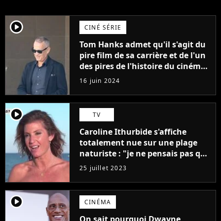
player2
CINÉ SÉRIE
Tom Hanks admet qu'il s'agit du
pire film de sa carrière et de l'un
des pires de l'histoire du cinéma :
"L'un des films les plus
16 juin 2024
médiocres jamais réalisés"
player2
TV
Caroline Ithurbide s'affiche
totalement nue sur une plage
naturiste : "je ne pensais pas que
j'arriverais à le faire..."
25 juillet 2023
player2
CINÉMA
On sait pourquoi Dwayne