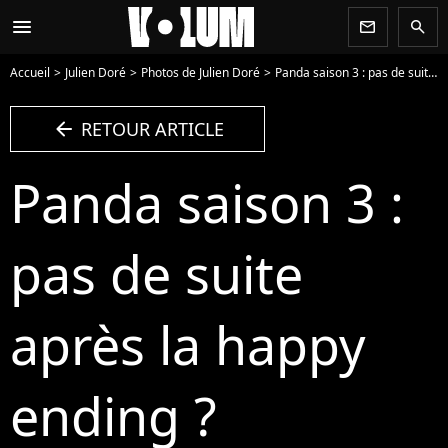
menu
newsletter
search
Accueil
Julien Doré
Photos de Julien Doré
Panda saison 3 : pas de suite après la happy ending ? - Photo
arrow_left
RETOUR ARTICLE
Panda saison 3 :
pas de suite
après la happy
ending ?