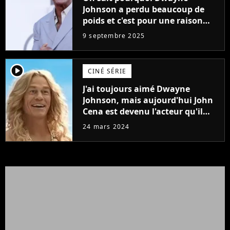
Johnson a perdu beaucoup de
poids et c'est pour une raison
importante
9 septembre 2025
player2
CINÉ SÉRIE
J'ai toujours aimé Dwayne
Johnson, mais aujourd'hui John
Cena est devenu l'acteur qu'il
rêvait d'être (et Ricky Stanicky le
24 mars 2024
prouve encore)