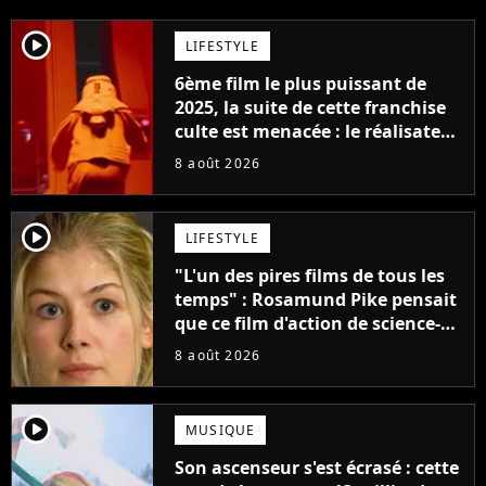
player2
LIFESTYLE
6ème film le plus puissant de
2025, la suite de cette franchise
culte est menacée : le réalisateur
claque la porte pour "différends
8 août 2026
créatifs"
player2
LIFESTYLE
"L'un des pires films de tous les
temps" : Rosamund Pike pensait
que ce film d'action de science-
fiction avec Dwayne Johnson
8 août 2026
mettrait fin à sa carrière
player2
MUSIQUE
Son ascenseur s'est écrasé : cette