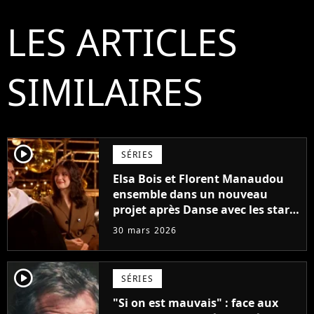
LES ARTICLES
SIMILAIRES
player2
SÉRIES
Elsa Bois et Florent Manaudou
ensemble dans un nouveau
projet après Danse avec les stars
?
30 mars 2026
player2
SÉRIES
"Si on est mauvais" : face aux