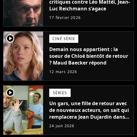
critiques contre Léo Mattéï, Jean-
Luc Reichmann s'agace
17 février 2026
player2
CINÉ SÉRIE
Demain nous appartient : la
soeur de Chloé bientôt de retour
? Maud Baecker répond
12 mars 2026
player2
SÉRIES
Un gars, une fille de retour avec
de nouveaux acteurs, on sait qui
remplacera Jean Dujardin dans
la nouvelle série
24 juin 2026