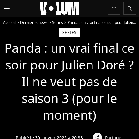
menu
newsletter
search
Accueil
Dernières news
Séries
Panda : un vrai final ce soir pour Julien Doré ? Il ne veut pas de saison 3 (pour le moment)
SÉRIES
Panda : un vrai final ce
soir pour Julien Doré ?
Il ne veut pas de
saison 3 (pour le
moment)
Publié le 30 janvier 2025 à 20:33
Partager
share