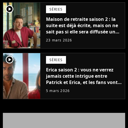
player2
SÉRIES
Maison de retraite saison 2 : la
suite est déjà écrite, mais on ne
sait pas si elle sera diffusée un
jour
23 mars 2026
player2
SÉRIES
Erica saison 2 : vous ne verrez
jamais cette intrigue entre
Patrick et Erica, et les fans vont
souffler
5 mars 2026