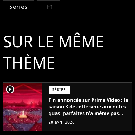
Séries
TF1
SUR LE MÊME
THÈME
player2
SÉRIES
Fin annoncée sur Prime Video : la
saison 3 de cette série aux notes
quasi parfaites n'a même pas
encore été diffusée, mais elle se
28 avril 2026
conclura avec la saison 5