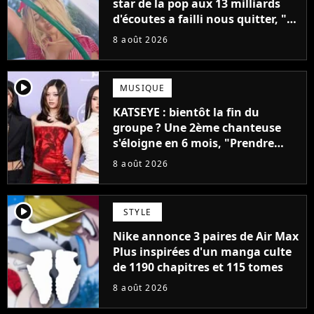
star de la pop aux 13 milliards
d'écoutes a failli nous quitter, "Je
pensais ne plus jamais chanter"
8 août 2026
player2
MUSIQUE
KATSEYE : bientôt la fin du
groupe ? Une 2ème chanteuse
s'éloigne en 6 mois, "Prendre
cette décision n’a pas été facile"
8 août 2026
player2
STYLE
Nike annonce 3 paires de Air Max
Plus inspirées d'un manga culte
de 1190 chapitres et 115 tomes
8 août 2026