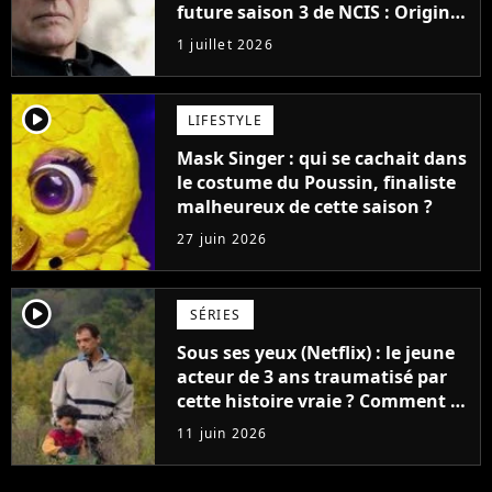
future saison 3 de NCIS : Origins,
un gros mystère sera dévoilé
1 juillet 2026
player2
LIFESTYLE
Mask Singer : qui se cachait dans
le costume du Poussin, finaliste
malheureux de cette saison ?
27 juin 2026
player2
SÉRIES
Sous ses yeux (Netflix) : le jeune
acteur de 3 ans traumatisé par
cette histoire vraie ? Comment le
créateur l'a protégé
11 juin 2026