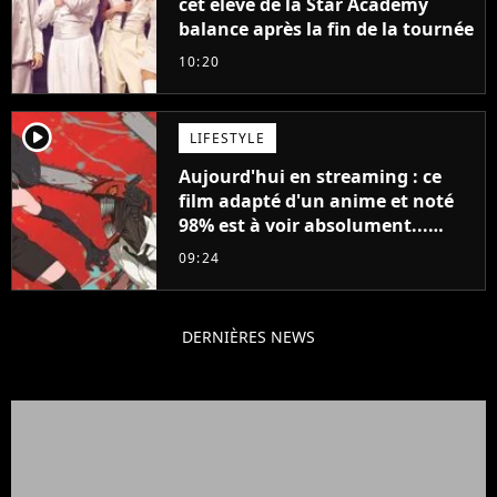
cet élève de la Star Academy
balance après la fin de la tournée
10:20
player2
LIFESTYLE
Aujourd'hui en streaming : ce
film adapté d'un anime et noté
98% est à voir absolument...
sinon vous ne comprendrez plus
09:24
la série
DERNIÈRES NEWS