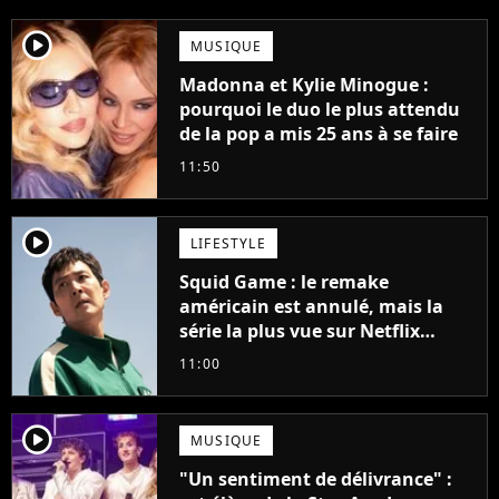
player2
MUSIQUE
Madonna et Kylie Minogue :
pourquoi le duo le plus attendu
de la pop a mis 25 ans à se faire
11:50
player2
LIFESTYLE
Squid Game : le remake
américain est annulé, mais la
série la plus vue sur Netflix
pourrait avoir une version
11:00
française
player2
MUSIQUE
"Un sentiment de délivrance" :