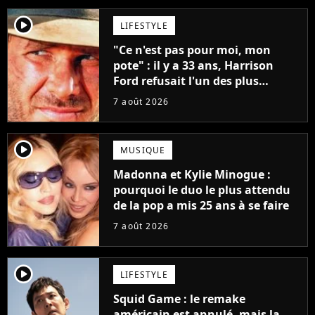
player2
LIFESTYLE
"Ce n'est pas pour moi, mon
pote" : il y a 33 ans, Harrison
Ford refusait l'un des plus
grands succès de tous les temps
7 août 2026
player2
MUSIQUE
Madonna et Kylie Minogue :
pourquoi le duo le plus attendu
de la pop a mis 25 ans à se faire
7 août 2026
player2
LIFESTYLE
Squid Game : le remake
américain est annulé, mais la