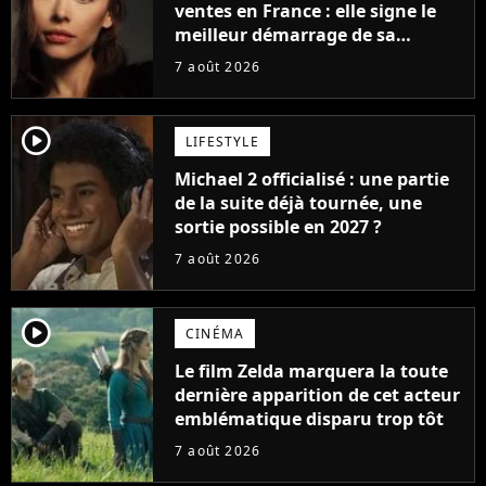
ventes en France : elle signe le
meilleur démarrage de sa
carrière avec son album Petal
7 août 2026
player2
LIFESTYLE
Michael 2 officialisé : une partie
de la suite déjà tournée, une
sortie possible en 2027 ?
7 août 2026
player2
CINÉMA
Le film Zelda marquera la toute
dernière apparition de cet acteur
emblématique disparu trop tôt
7 août 2026