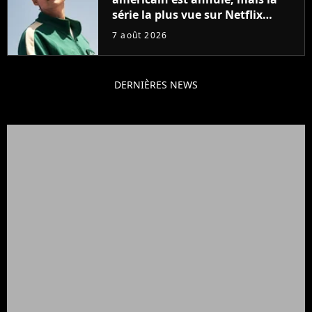
série la plus vue sur Netflix
pourrait avoir une version
7 août 2026
française
DERNIÈRES NEWS