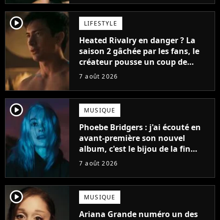
player2
LIFESTYLE
Heated Rivalry en danger ? La
saison 2 gâchée par les fans, le
créateur pousse un coup de
gueule
7 août 2026
player2
MUSIQUE
Phoebe Bridgers : j'ai écouté en
avant-première son nouvel
album, c'est le bijou de la fin
d'été
7 août 2026
player2
MUSIQUE
Ariana Grande numéro un des