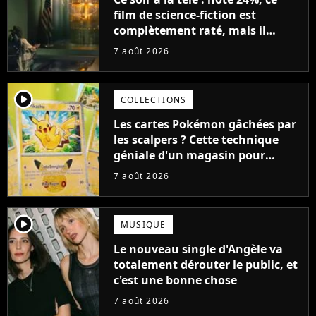
film de science-fiction est
complètement raté, mais il
aurait pu être encore pire à
7 août 2026
cause de son acteur
player2
COLLECTIONS
Les cartes Pokémon gâchées par
les scalpers ? Cette technique
géniale d'un magasin pour
ruiner les revendeurs
7 août 2026
player2
MUSIQUE
Le nouveau single d'Angèle va
totalement dérouter le public, et
c'est une bonne chose
7 août 2026