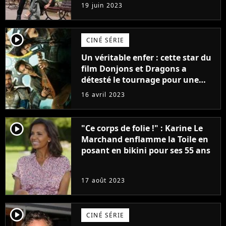
premières images du tournage
19 juin 2023
(exclu)
player2
CINÉ SÉRIE
Un véritable enfer : cette star du
film Donjons et Dragons a
détesté le tournage pour une
raison très spéciale
16 avril 2023
player2
"Ce corps de folie !" : Karine Le
Marchand enflamme la Toile en
posant en bikini pour ses 55 ans
17 août 2023
player2
CINÉ SÉRIE