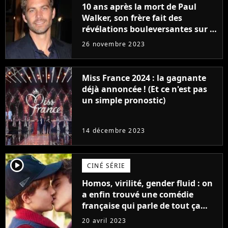
10 ans après la mort de Paul
Walker, son frère fait des
révélations bouleversantes sur la
réaction des acteurs de Fast and
26 novembre 2023
Furious
Miss France 2024 : la gagnante
déjà annoncée ! (Et ce n'est pas
un simple pronostic)
14 décembre 2023
player2
CINÉ SÉRIE
Homos, virilité, gender fluid : on
a enfin trouvé une comédie
française qui parle de tout ça
sans être super ringarde
20 avril 2023