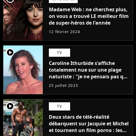
Madame Web : ne cherchez plus,
on vous a trouvé LE meilleur film
de super-héros de l'année
12 février 2024
player2
TV
Caroline Ithurbide s'affiche
totalement nue sur une plage
naturiste : "je ne pensais pas que
j'arriverais à le faire..."
25 juillet 2023
player2
TV
Deux stars de télé-réalité
débarquent sur Jacquie et Michel
et tournent un film porno : les