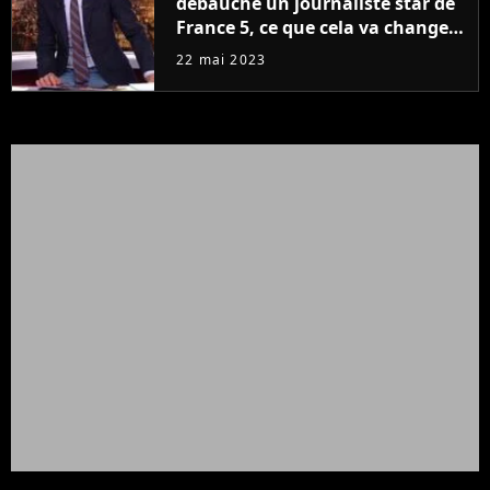
débauche un journaliste star de
France 5, ce que cela va changer
à la rentrée
22 mai 2023