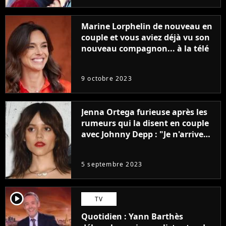
Marine Lorphelin de nouveau en
couple et vous aviez déjà vu son
nouveau compagnon... à la télé
9 octobre 2023
Jenna Ortega furieuse après les
rumeurs qui la disent en couple
avec Johnny Depp : "Je n'arrive
même pas..."
5 septembre 2023
player2
TV
Quotidien : Yann Barthès