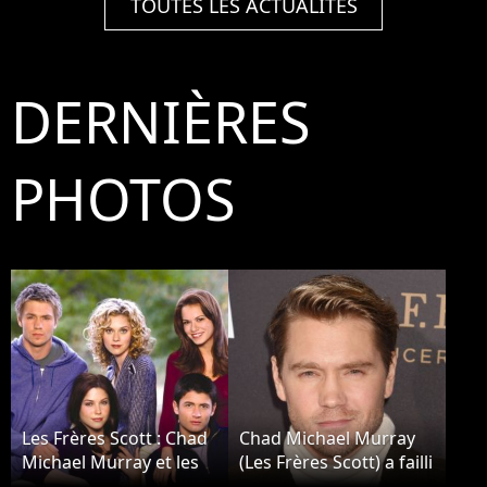
TOUTES LES ACTUALITÉS
DERNIÈRES
PHOTOS
Les Frères Scott : Chad
Chad Michael Murray
Michael Murray et les
(Les Frères Scott) a failli
acteurs partants pour
mourir quand il était