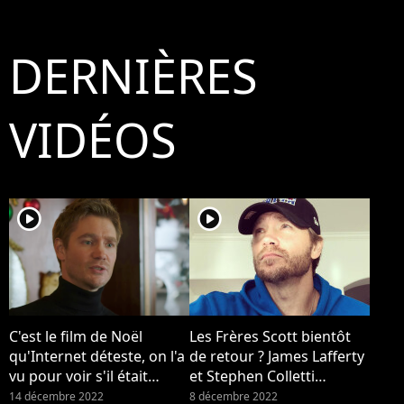
un reboot !
enfant
DERNIÈRES
VIDÉOS
player2
player2
C'est le film de Noël
Les Frères Scott bientôt
qu'Internet déteste, on l'a
de retour ? James Lafferty
vu pour voir s'il était
et Stephen Colletti
vraiment si horrible
répondent à Purebreak.
14 décembre 2022
8 décembre 2022