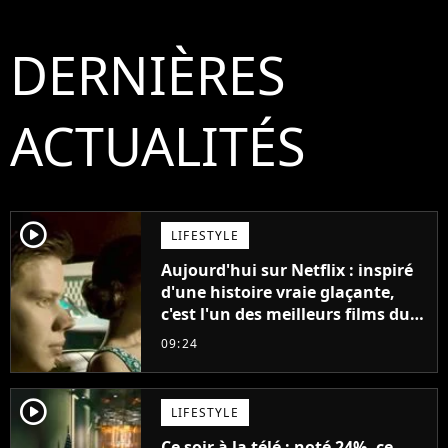
DERNIÈRES
ACTUALITÉS
player2
LIFESTYLE
Aujourd'hui sur Netflix : inspiré
d'une histoire vraie glaçante,
c'est l'un des meilleurs films du
21ème siècle
09:24
player2
LIFESTYLE
Ce soir à la télé : noté 24%, ce