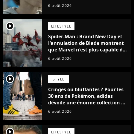
48 jours
6 août 2026
player2
LIFESTYLE
Spider-Man : Brand New Day et
l'annulation de Blade montrent
que Marvel n'est plus capable de
faire quoi que ce soit de simple
6 août 2026
player2
STYLE
Cringes ou bluffantes ? Pour les
30 ans de Pokémon, adidas
dévoile une énorme collection de
sneakers et je ne sais pas quoi en
6 août 2026
penser
player2
LIFESTYLE