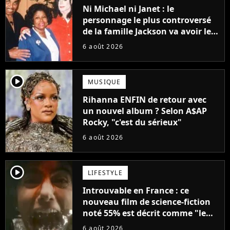
Ni Michael ni Janet : le
personnage le plus controversé
de la famille Jackson va avoir le
droit à sa propre série
6 août 2026
player2
MUSIQUE
Rihanna ENFIN de retour avec
un nouvel album ? Selon A$AP
Rocky, "c'est du sérieux"
6 août 2026
player2
LIFESTYLE
Introuvable en France : ce
nouveau film de science-fiction
noté 55% est décrit comme "le
plus stupide de l'année"
6 août 2026