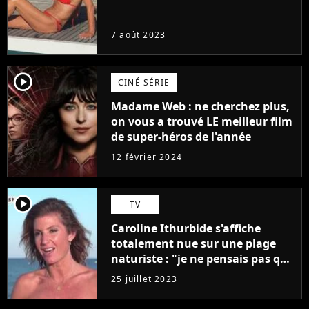
7 août 2023
player2
CINÉ SÉRIE
Madame Web : ne cherchez plus,
on vous a trouvé LE meilleur film
de super-héros de l'année
12 février 2024
player2
TV
Caroline Ithurbide s'affiche
totalement nue sur une plage
naturiste : "je ne pensais pas que
j'arriverais à le faire..."
25 juillet 2023