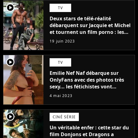
player2
TV
Deux stars de télé-réalité
débarquent sur Jacquie et Michel
et tournent un film porno : les
premières images du tournage
19 juin 2023
(exclu)
player2
TV
Emilie Nef Naf débarque sur
OnlyFans avec des photos très
sexy... les fétichistes vont
prendre leur pied !
4 mai 2023
player2
CINÉ SÉRIE
Un véritable enfer : cette star du
film Donjons et Dragons a