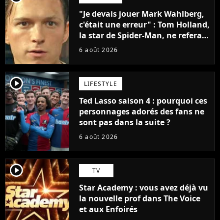
"Je devais jouer Mark Wahlberg,
c'était une erreur" : Tom Holland,
la star de Spider-Man, ne referait
pas ce blockbuster
6 août 2026
player2
LIFESTYLE
Ted Lasso saison 4 : pourquoi ces
personnages adorés des fans ne
sont pas dans la suite ?
6 août 2026
player2
TV
Star Academy : vous avez déjà vu
la nouvelle prof dans The Voice
et aux Enfoirés