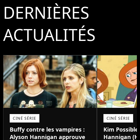
DERNIÈRES
ACTUALITÉS
CINÉ SÉRIE
CINÉ SÉRIE
Buffy contre les vampires :
Kim Possible 
Alyson Hannigan approuve
Hannigan (H