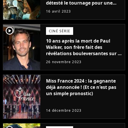
détesté le tournage pour une
raison très spéciale
16 avril 2023
player2
CINÉ SÉRIE
10 ans après la mort de Paul
Walker, son frère fait des
révélations bouleversantes sur la
réaction des acteurs de Fast and
26 novembre 2023
Furious
Miss France 2024 : la gagnante
déjà annoncée ! (Et ce n'est pas
un simple pronostic)
14 décembre 2023