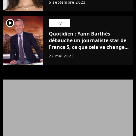
5 septembre 2023
player2
TV
Quotidien : Yann Barthès
débauche un journaliste star de
France 5, ce que cela va changer
à la rentrée
22 mai 2023