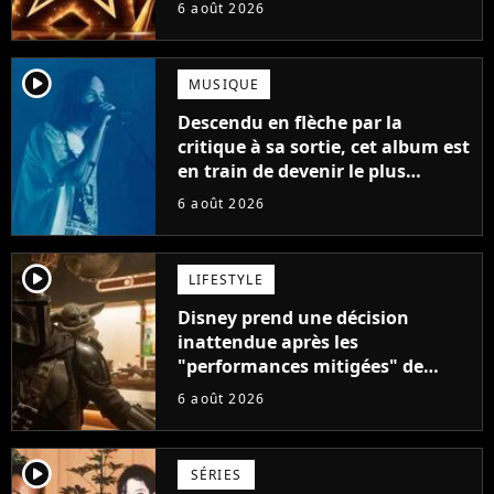
6 août 2026
player2
MUSIQUE
Descendu en flèche par la
critique à sa sortie, cet album est
en train de devenir le plus
populaire de son auteur
6 août 2026
player2
LIFESTYLE
Disney prend une décision
inattendue après les
"performances mitigées" de
Vaiana et The Mandalorian &
6 août 2026
Grogu au box-office
player2
SÉRIES