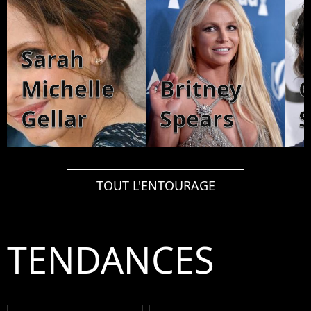
Sarah
Michelle
Britney
C
Gellar
Spears
TOUT L'ENTOURAGE
TENDANCES