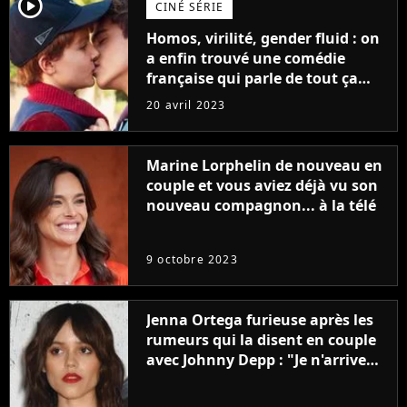
player2
CINÉ SÉRIE
Homos, virilité, gender fluid : on
a enfin trouvé une comédie
française qui parle de tout ça
sans être super ringarde
20 avril 2023
Marine Lorphelin de nouveau en
couple et vous aviez déjà vu son
nouveau compagnon... à la télé
9 octobre 2023
Jenna Ortega furieuse après les
rumeurs qui la disent en couple
avec Johnny Depp : "Je n'arrive
même pas..."