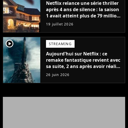
Netflix relance une série thriller
après 4 ans de silence : la saison
1 avait atteint plus de 79 millions
de vues
19 juillet 2026
player2
STREAMING
Aujourd'hui sur Netflix : ce
remake fantastique revient avec
sa suite, 2 ans après avoir réalisé
60 millions de vues et régné 6
26 juin 2026
semaines dans le Top 10