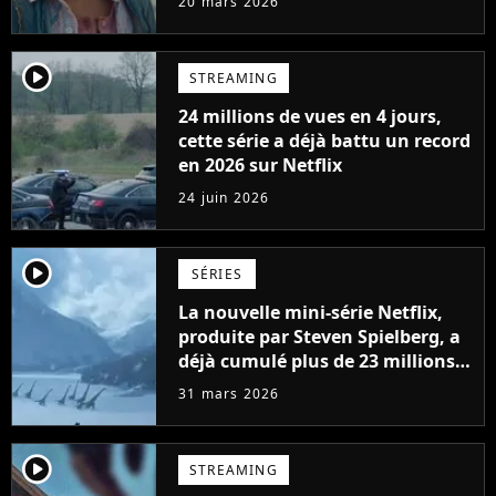
20 mars 2026
player2
STREAMING
24 millions de vues en 4 jours,
cette série a déjà battu un record
en 2026 sur Netflix
24 juin 2026
player2
SÉRIES
La nouvelle mini-série Netflix,
produite par Steven Spielberg, a
déjà cumulé plus de 23 millions
de vues
31 mars 2026
player2
STREAMING