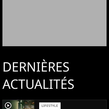
DERNIÈRES
ACTUALITÉS
player2
LIFESTYLE