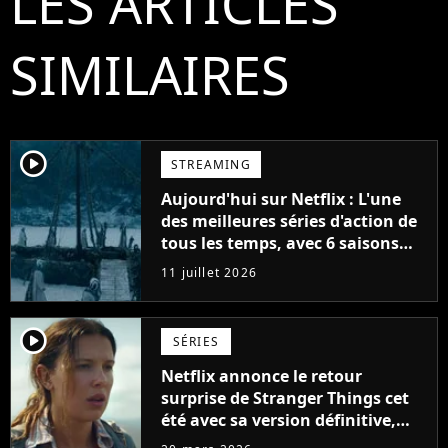
LES ARTICLES
SIMILAIRES
player2
STREAMING
Aujourd'hui sur Netflix : L'une
des meilleures séries d'action de
tous les temps, avec 6 saisons
parfaites
11 juillet 2026
player2
SÉRIES
Netflix annonce le retour
surprise de Stranger Things cet
été avec sa version définitive,
une décision historique