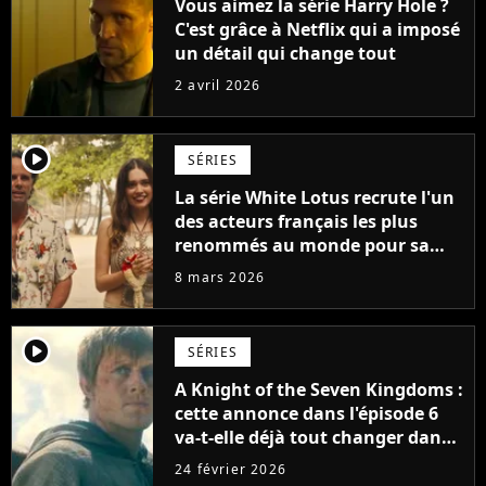
Vous aimez la série Harry Hole ?
C'est grâce à Netflix qui a imposé
un détail qui change tout
2 avril 2026
player2
SÉRIES
La série White Lotus recrute l'un
des acteurs français les plus
renommés au monde pour sa
saison 4
8 mars 2026
player2
SÉRIES
A Knight of the Seven Kingdoms :
cette annonce dans l'épisode 6
va-t-elle déjà tout changer dans
la série ?
24 février 2026