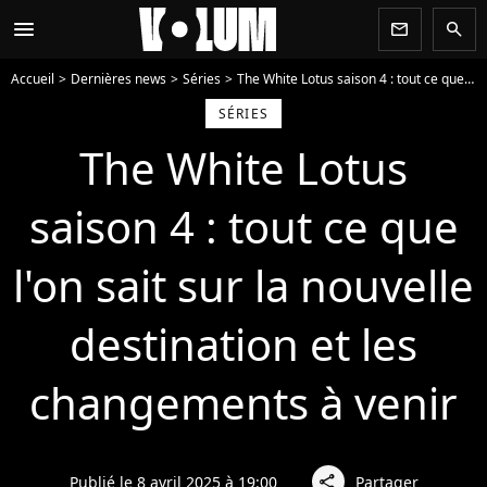
menu
newsletter
search
Accueil
Dernières news
Séries
The White Lotus saison 4 : tout ce que l'on sait sur la nouvelle destination et les changements à venir
SÉRIES
The White Lotus
saison 4 : tout ce que
l'on sait sur la nouvelle
destination et les
changements à venir
Publié le 8 avril 2025 à 19:00
Partager
share