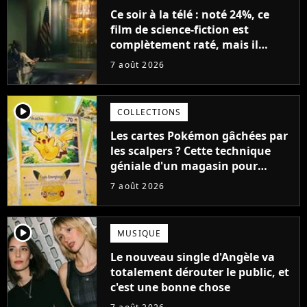
Ce soir à la télé : noté 24%, ce
film de science-fiction est
complètement raté, mais il
aurait pu être encore pire à
7 août 2026
cause de son acteur
player2
COLLECTIONS
Les cartes Pokémon gâchées par
les scalpers ? Cette technique
géniale d'un magasin pour
ruiner les revendeurs
7 août 2026
player2
MUSIQUE
Le nouveau single d'Angèle va
totalement dérouter le public, et
c'est une bonne chose