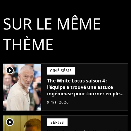
SUR LE MÊME
THÈME
player2
CINÉ SÉRIE
The White Lotus saison 4 :
l'équipe a trouvé une astuce
ingénieuse pour tourner en plein
Festival de Cannes
9 mai 2026
player2
SÉRIES