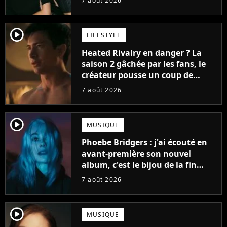
7 août 2026
player2
LIFESTYLE
Heated Rivalry en danger ? La
saison 2 gâchée par les fans, le
créateur pousse un coup de
gueule
7 août 2026
player2
MUSIQUE
Phoebe Bridgers : j'ai écouté en
avant-première son nouvel
album, c'est le bijou de la fin
d'été
7 août 2026
player2
MUSIQUE