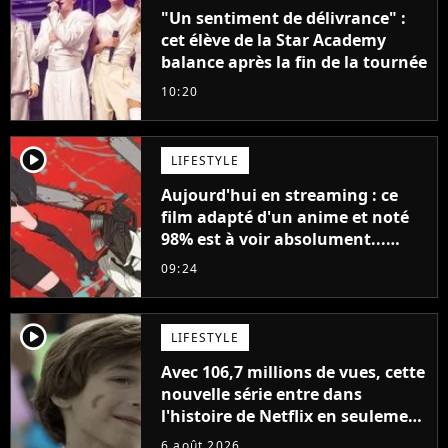
"Un sentiment de délivrance" :
cet élève de la Star Academy
balance après la fin de la tournée
10:20
player2
LIFESTYLE
Aujourd'hui en streaming : ce
film adapté d'un anime et noté
98% est à voir absolument...
sinon vous ne comprendrez plus
09:24
la série
player2
LIFESTYLE
Avec 106,7 millions de vues, cette
nouvelle série entre dans
l'histoire de Netflix en seulement
48 jours
6 août 2026