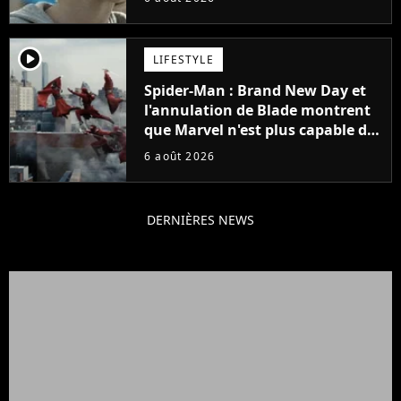
player2
LIFESTYLE
Spider-Man : Brand New Day et
l'annulation de Blade montrent
que Marvel n'est plus capable de
faire quoi que ce soit de simple
6 août 2026
DERNIÈRES NEWS