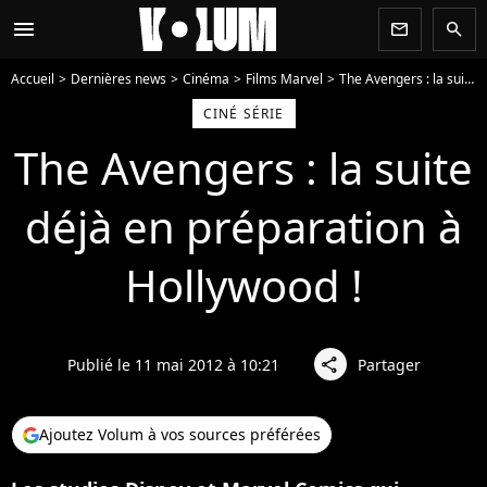
menu
newsletter
search
Accueil
Dernières news
Cinéma
Films Marvel
The Avengers : la suite déjà en préparation à Hollywood !
CINÉ SÉRIE
The Avengers : la suite
déjà en préparation à
Hollywood !
Publié le 11 mai 2012 à 10:21
Partager
share
Ajoutez Volum à vos sources préférées