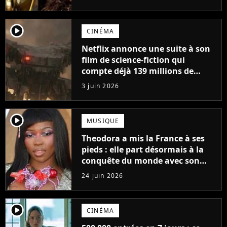
de fin"
player2
CINÉMA
Netflix annonce une suite à son
film de science-fiction qui
compte déjà 139 millions de
vues, il est déjà parmi les plus
3 juin 2026
vus de tous les temps
player2
MUSIQUE
Theodora a mis la France à ses
pieds : elle part désormais à la
conquête du monde avec son
premier gros feat international
24 juin 2026
player2
CINÉMA