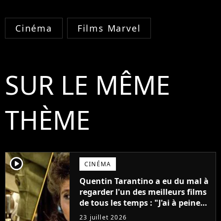
Cinéma
Films Marvel
SUR LE MÊME
THÈME
player2
CINÉMA
Quentin Tarantino a eu du mal à
regarder l'un des meilleurs films
de tous les temps : "J'ai à peine
réussi à aller jusqu'au générique
23 juillet 2026