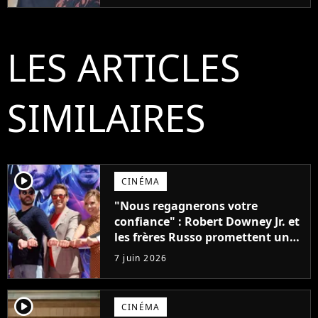
LES ARTICLES
SIMILAIRES
player2
CINÉMA
"Nous regagnerons votre
confiance" : Robert Downey Jr. et
les frères Russo promettent une
révolution pour Avengers :
7 juin 2026
Doomsday
player2
CINÉMA