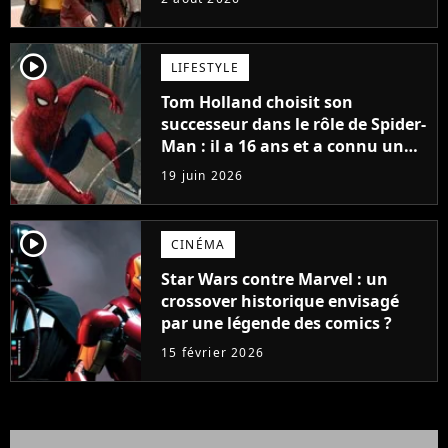
player2
LIFESTYLE
Tom Holland choisit son
successeur dans le rôle de Spider-
Man : il a 16 ans et a connu un
énorme succès sur Netflix
19 juin 2026
l'année dernière
player2
CINÉMA
Star Wars contre Marvel : un
crossover historique envisagé
par une légende des comics ?
15 février 2026