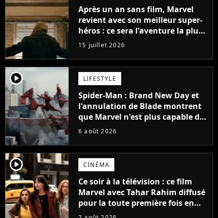
Après un an sans film, Marvel
revient avec son meilleur super-
héros : ce sera l'aventure la plus
sombre du personnage jusqu’à
15 juillet 2026
présent
player2
LIFESTYLE
Spider-Man : Brand New Day et
l'annulation de Blade montrent
que Marvel n'est plus capable de
faire quoi que ce soit de simple
6 août 2026
player2
CINÉMA
Ce soir à la télévision : ce film
Marvel avec Tahar Rahim diffusé
pour la toute première fois en
France
2 août 2026