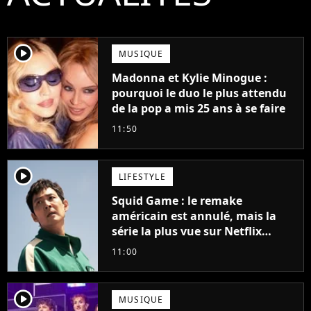
player2
MUSIQUE
Madonna et Kylie Minogue :
pourquoi le duo le plus attendu
de la pop a mis 25 ans à se faire
11:50
player2
LIFESTYLE
Squid Game : le remake
américain est annulé, mais la
série la plus vue sur Netflix
pourrait avoir une version
11:00
française
player2
MUSIQUE