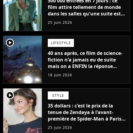
500 000 entrées en 7 jours : ce
film attire tellement de monde
dans les salles qu'une suite est
déjà programmée, "on en a
25 juin 2026
clairement pas fini"
player2
LIFESTYLE
40 ans après, ce film de science-
fiction n'a jamais eu de suite
mais on a ENFIN la réponse
qu'on attendait tous
18 juin 2026
player2
STYLE
35 dollars : c'est le prix de la
tenue de Zendaya à l'avant-
première de Spider-Man à Paris,
"Le style n'a pas besoin de coûter
25 juin 2026
une fortune"