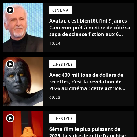
player2
CINÉMA
Avatar, c'est bientôt fini ? James
Cameron prêt à mettre de côté sa
saga de science-fiction aux 6
milliards de recettes
10:24
player2
LIFESTYLE
Avec 400 millions de dollars de
recettes, c'est la révélation de
2026 au cinéma : cette actrice
adorée prête à remplacer
09:23
Jennifer Lawrence chez Marvel
player2
LIFESTYLE
6ème film le plus puissant de
2025, la suite de cette franchise