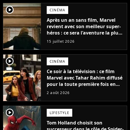
player2
CINÉMA
Après un an sans film, Marvel
revient avec son meilleur super-
héros : ce sera l'aventure la plus
sombre du personnage jusqu’à
15 juillet 2026
présent
player2
CINÉMA
Ce soir à la télévision : ce film
Marvel avec Tahar Rahim diffusé
pour la toute première fois en
France
2 août 2026
player2
LIFESTYLE
Tom Holland choisit son
successeur dans le rôle de Spider-