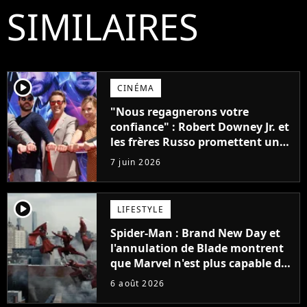
SIMILAIRES
player2
CINÉMA
"Nous regagnerons votre
confiance" : Robert Downey Jr. et
les frères Russo promettent une
révolution pour Avengers :
7 juin 2026
Doomsday
player2
LIFESTYLE
Spider-Man : Brand New Day et
l'annulation de Blade montrent
que Marvel n'est plus capable de
faire quoi que ce soit de simple
6 août 2026