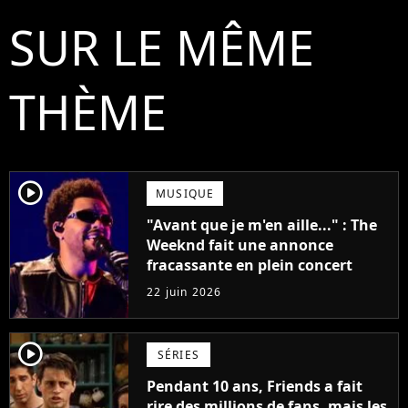
SUR LE MÊME
THÈME
player2
MUSIQUE
"Avant que je m'en aille..." : The
Weeknd fait une annonce
fracassante en plein concert
22 juin 2026
player2
SÉRIES
Pendant 10 ans, Friends a fait
rire des millions de fans, mais les