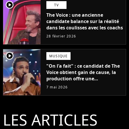
player2
TV
The Voice : une ancienne
candidate balance sur la réalité
dans les coulisses avec les coachs
28 février 2026
player2
MUSIQUE
"On l'a fait" : ce candidat de The
Voice obtient gain de cause, la
production offre une
compensation à tous les talents
7 mai 2026
LES ARTICLES