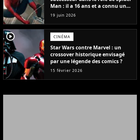
Man : il a 16 ans et a connu un
énorme succès sur Netflix
19 juin 2026
l'année dernière
player2
CINÉMA
Star Wars contre Marvel : un
crossover historique envisagé
par une légende des comics ?
15 février 2026