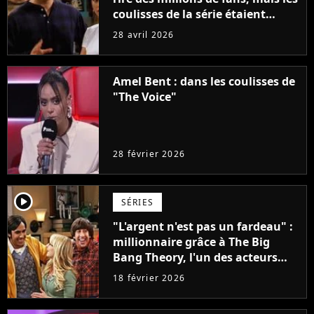
coulisses de la série étaient
horribles : Lisa Kudrow sort du
28 avril 2026
silence
Amel Bent : dans les coulisses de
"The Voice"
28 février 2026
player2
SÉRIES
"L'argent n'est pas un fardeau" :
millionnaire grâce à The Big
Bang Theory, l'un des acteurs
fait des dons anonymes pour
18 février 2026
sauver des familles