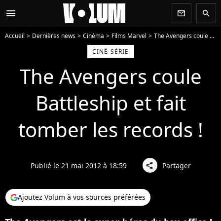
menu
newsletter
search
Accueil
Dernières news
Cinéma
Films Marvel
The Avengers coule Battleship et fait tomber les records !
CINÉ SÉRIE
The Avengers coule
Battleship et fait
tomber les records !
Publié le 21 mai 2012 à 18:59
Partager
share
Ajoutez Volum à vos sources préférées