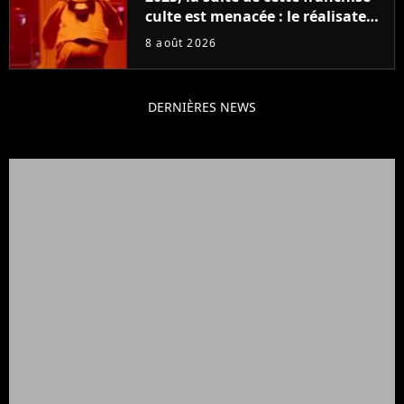
culte est menacée : le réalisateur
claque la porte pour "différends
8 août 2026
créatifs"
DERNIÈRES NEWS