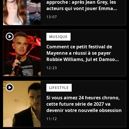
approche : après Jean Grey, les
acteurs qui vont jouer Emma
Frost et Cyclope trouvés !
13:07
player2
MUSIQUE
Comment ce petit festival de
Mayenne a réussi à se payer
Robbie Williams, Jul et Damso
cette année ?
12:23
player2
LIFESTYLE
Si vous aimez 24 heures chrono,
cette future série de 2027 va
devenir votre nouvelle obsession
11:12