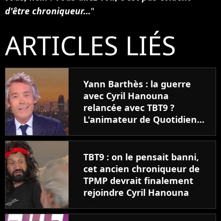
d'être chroniqueur...
"
ARTICLES LIÉS
Yann Barthès : la guerre
avec Cyril Hanouna
relancée avec TBT9 ?
L'animateur de Quotidien
réagit, "Des personnes qui
se cherchent des
ennemis..."
TBT9 : on le pensait banni,
cet ancien chroniqueur de
TPMP devrait finalement
rejoindre Cyril Hanouna