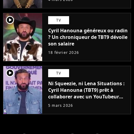
player2
TV
Cyril Hanouna généreux ou radin
? Un chroniqueur de TBT9 dévoile
son salaire
18 février 2026
player2
TV
Ni Squeezie, ni Lena Situations :
Cyril Hanouna (TBT9) prêt à
collaborer avec un YouTubeur
pour un projet qui fera des
5 mars 2026
envieux