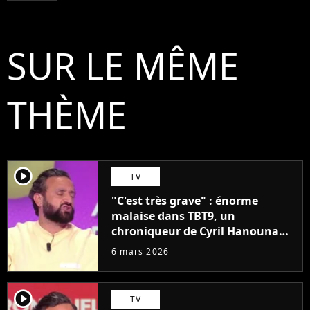
SUR LE MÊME
THÈME
player2
TV
"C'est très grave" : énorme
malaise dans TBT9, un
chroniqueur de Cyril Hanouna
fait polémique en direct
6 mars 2026
player2
TV