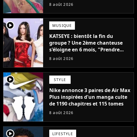
pensais ne plus jamais chanter"
8 août 2026
player2
MUSIQUE
KATSEYE : bientôt la fin du
groupe ? Une 2ème chanteuse
s'éloigne en 6 mois, "Prendre
cette décision n’a pas été facile"
8 août 2026
player2
STYLE
Nike annonce 3 paires de Air Max
Plus inspirées d'un manga culte
de 1190 chapitres et 115 tomes
8 août 2026
player2
LIFESTYLE