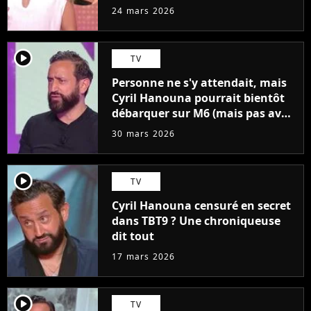
jamais vu un état pareil"
24 mars 2026
player2
TV
Personne ne s'y attendait, mais
Cyril Hanouna pourrait bientôt
débarquer sur M6 (mais pas avec
TBT9)
30 mars 2026
player2
TV
Cyril Hanouna censuré en secret
dans TBT9 ? Une chroniqueuse
dit tout
17 mars 2026
player2
TV