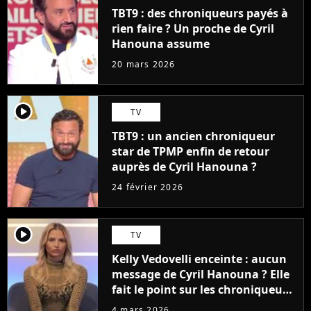
TBT9 : des chroniqueurs payés à
rien faire ? Un proche de Cyril
Hanouna assume
20 mars 2026
player2
TV
TBT9 : un ancien chroniqueur
star de TPMP enfin de retour
auprès de Cyril Hanouna ?
24 février 2026
player2
TV
Kelly Vedovelli enceinte : aucun
message de Cyril Hanouna ? Elle
fait le point sur les chroniqueurs
de TBT9 qui lui ont écrit
4 mars 2026