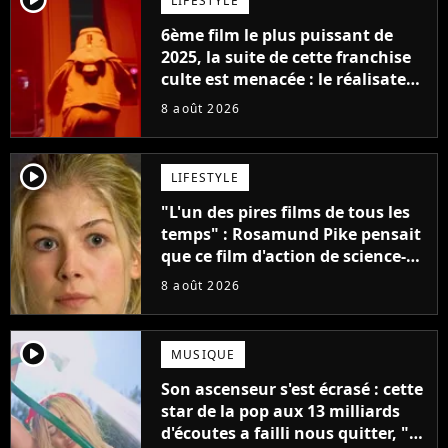
LIFESTYLE
6ème film le plus puissant de
2025, la suite de cette franchise
culte est menacée : le réalisateur
claque la porte pour "différends
8 août 2026
créatifs"
player2
LIFESTYLE
"L'un des pires films de tous les
temps" : Rosamund Pike pensait
que ce film d'action de science-
fiction avec Dwayne Johnson
8 août 2026
mettrait fin à sa carrière
player2
MUSIQUE
Son ascenseur s'est écrasé : cette
star de la pop aux 13 milliards
d'écoutes a failli nous quitter, "Je