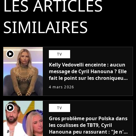
LES ARTICLES
SIMILAIRES
player2
TV
Kelly Vedovelli enceinte : aucun
message de Cyril Hanouna ? Elle
fait le point sur les chroniqueurs
de TBT9 qui lui ont écrit
4 mars 2026
player2
TV
Gros problème pour Polska dans
les coulisses de TBT9, Cyril
Hanouna peu rassurant : "Je n'ai