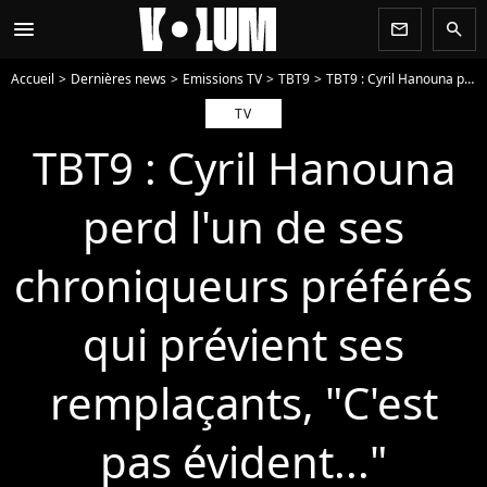
menu
newsletter
search
Accueil
Dernières news
Emissions TV
TBT9
TBT9 : Cyril Hanouna perd l'un de ses chroniqueurs préférés qui prévient ses remplaçants, "C'est pas évident..."
TV
TBT9 : Cyril Hanouna
perd l'un de ses
chroniqueurs préférés
qui prévient ses
remplaçants, "C'est
pas évident..."