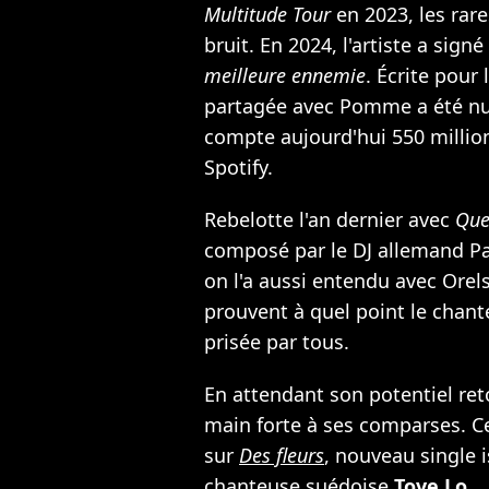
Multitude Tour
en 2023, les rar
bruit. En 2024, l'artiste a si
meilleure ennemie
. Écrite pour
partagée avec Pomme a été nu
compte aujourd'hui 550 millio
Spotify.
Rebelotte l'an dernier avec
Que 
composé par le DJ allemand Pau
on l'a aussi entendu avec Orel
prouvent à quel point le chan
prisée par tous.
En attendant son potentiel ret
main forte à ses comparses. Ce
sur
Des fleurs
, nouveau single 
chanteuse suédoise
Tove Lo
.