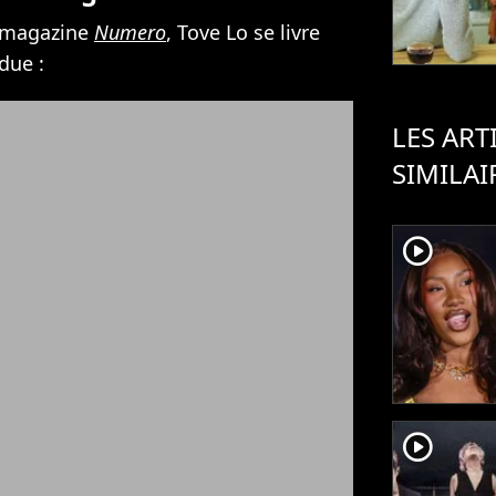
u magazine
Numero
, Tove Lo se livre
due :
LES ART
SIMILAI
player2
player2