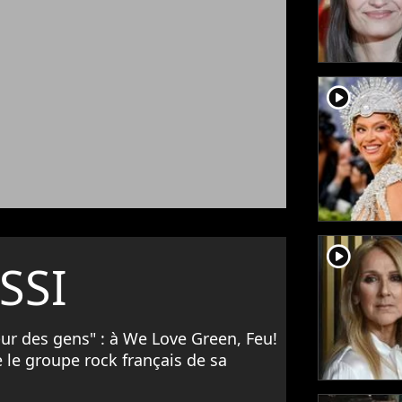
player2
player2
SSI
œur des gens" : à We Love Green, Feu!
le groupe rock français de sa