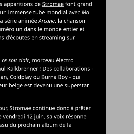
es apparitions de
Stromae
font grand
gné un immense tube mondial avec
Ma
 la série animée
Arcane
, la chanson
méro un dans le monde entier et
ns d'écoutes en streaming sur
ce soit clair
, morceau électro
l Kalkbrenner ! Des collaborations -
san, Coldplay ou Burna Boy - qui
teur belge est devenu une superstar
our, Stromae continue donc à prêter
 vendredi 12 juin, sa voix résonne
issu du prochain album de la