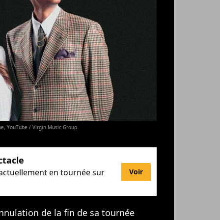
be, YouTube / Virgin Music Group
ctacle
 actuellement en tournée sur
Voir
'annulation de la fin de sa tournée