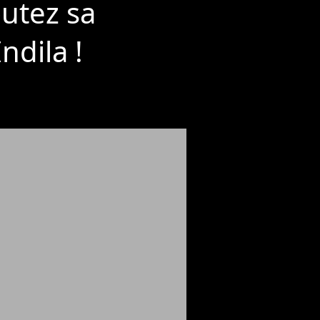
utez sa
ndila !