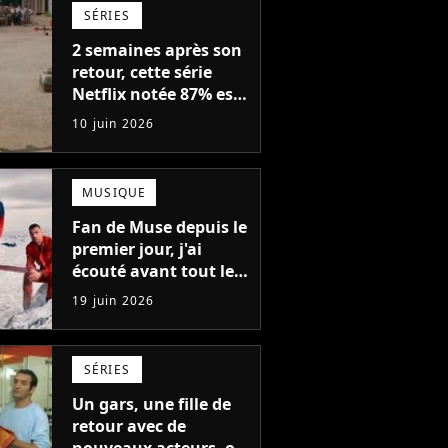
SÉRIES
2 semaines après son
retour, cette série
Netflix notée 87% est
annulée (mais y a
10 juin 2026
quand même une
bonne nouvelle)
MUSIQUE
Fan de Muse depuis le
premier jour, j'ai
écouté avant tout le
monde le nouvel
19 juin 2026
album The Wow!
Signal : voici mon avis
honnête
SÉRIES
Un gars, une fille de
retour avec de
nouveaux acteurs, on