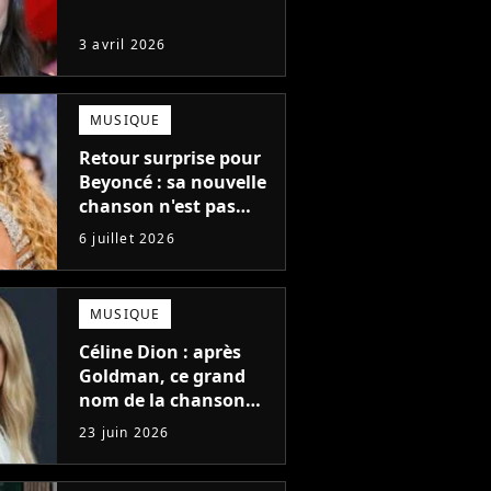
3 avril 2026
MUSIQUE
Retour surprise pour
Beyoncé : sa nouvelle
chanson n'est pas
vraiment inédite mais
6 juillet 2026
elle lance à un
compte à rebours
MUSIQUE
Céline Dion : après
Goldman, ce grand
nom de la chanson
française travaille sur
23 juin 2026
son nouvel album !