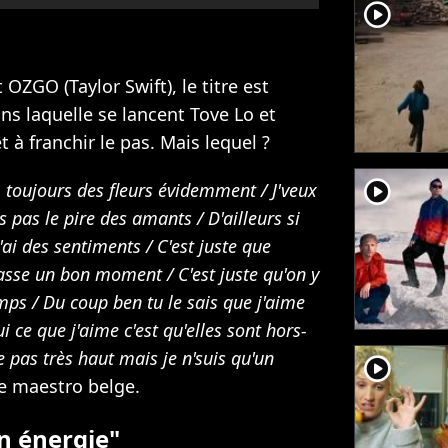
player2
OZGO (Taylor Swift), le titre est
s laquelle se lancent Tove Lo et
à franchir le pas. Mais lequel ?
player2
s, toujours des fleurs évidemment / J'veux
s pas le pire des amants / D'ailleurs si
j'ai des sеntiments / C'est juste que
 passe un bon moment / C'est juste qu'on y
mps / Du coup ben tu le sais que j'aime
ce que j'aime c'est qu'elles sont hors-
pas très haut mais je n'suis qu'un
player2
le maestro belge.
on énergie"