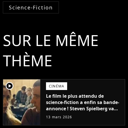
Science-Fiction
SUR LE MÊME
THÈME
player2
CINÉMA
Le film le plus attendu de
science-fiction a enfin sa bande-
annonce ! Steven Spielberg va
vous retourner le cerveau et les
13 mars 2026
fans sont en folie, "Ça a l'air
exceptionnel"