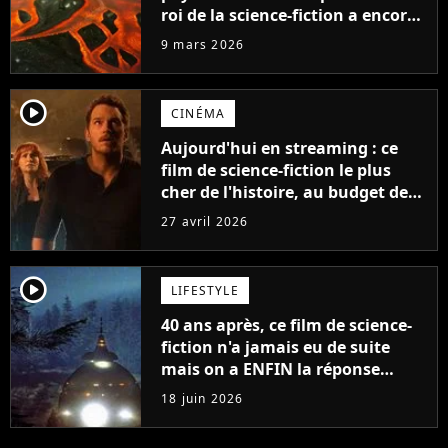
roi de la science-fiction a encore
frappé
9 mars 2026
player2
CINÉMA
Aujourd'hui en streaming : ce
film de science-fiction le plus
cher de l'histoire, au budget de
584 millions de dollars, a relancé
27 avril 2026
la saga initiée par Steven
Spielberg
player2
LIFESTYLE
40 ans après, ce film de science-
fiction n'a jamais eu de suite
mais on a ENFIN la réponse
qu'on attendait tous
18 juin 2026