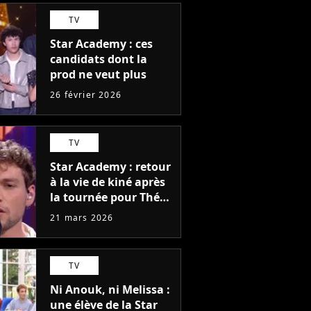
TV
Star Academy : ces
candidats dont la
prod ne veut plus
26 février 2026
TV
Star Academy : retour
à la vie de kiné après
la tournée pour Théo
P. ? "Pas facile"
21 mars 2026
TV
Ni Anouk, ni Melissa :
une élève de la Star