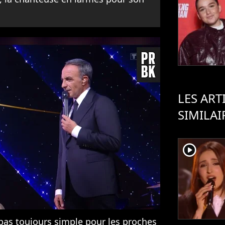
LES ART
SIMILAI
player2
est pas toujours simple pour les proches