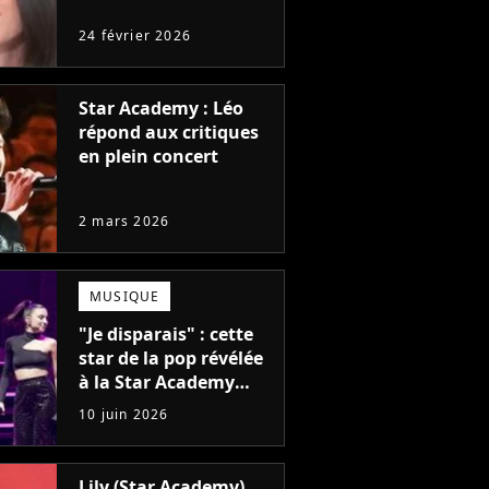
24 février 2026
Star Academy : Léo
répond aux critiques
en plein concert
2 mars 2026
MUSIQUE
"Je disparais" : cette
star de la pop révélée
à la Star Academy
met en pause sa
10 juin 2026
carrière
Lily (Star Academy)