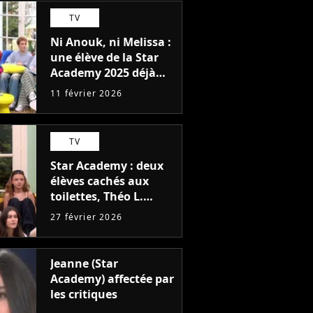
TV
Ni Anouk, ni Melissa :
une élève de la Star
Academy 2025 déjà
prête pour Danse avec
11 février 2026
les stars 2027
TV
Star Academy : deux
élèves cachés aux
toilettes, Théo L.
balance sur ce
27 février 2026
comportement
mystérieux qui a fait
criser la production
Jeanne (Star
Academy) affectée par
les critiques