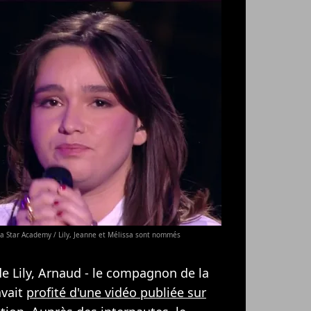
la Star Academy / Lily, Jeanne et Mélissa sont nommés
e Lily, Arnaud - le compagnon de la
avait
profité d'une vidéo publiée sur