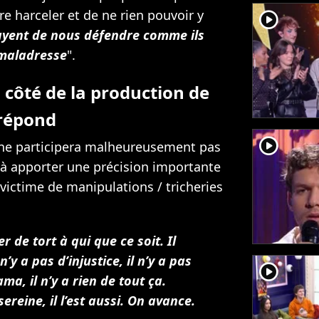
ire harceler et de ne rien pouvoir y
player2
sayent de nous défendre comme ils
a maladresse
".
côté de la production de
 répond
player2
ui ne participera malheureusement pas
 à apporter une précision importante
 victime de manipulations / tricheries
r de tort à qui que ce soit. Il
n’y a pas d’injustice, il n’y a pas
player2
a, il n’y a rien de tout ça.
ereine, il l’est aussi. On avance.