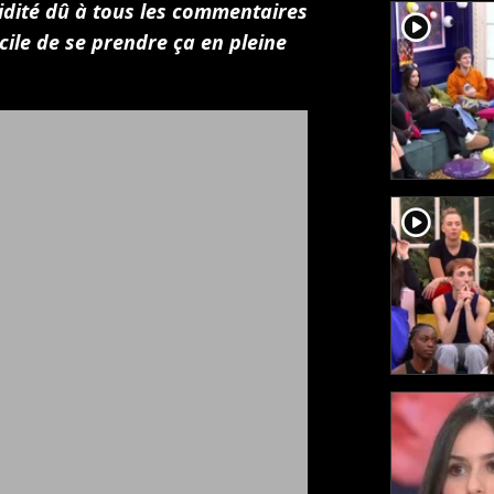
idité dû à tous les commentaires
player2
cile de se prendre ça en pleine
player2