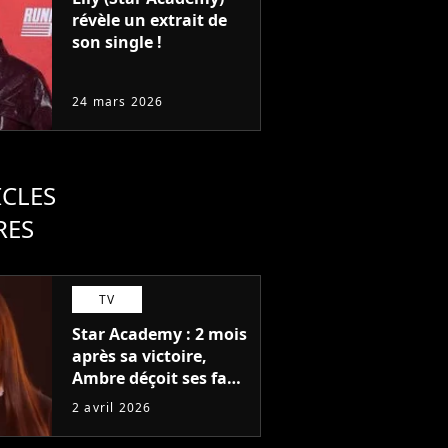
révèle un extrait de
son single !
24 mars 2026
ICLES
RES
TV
Star Academy : 2 mois
après sa victoire,
Ambre déçoit ses fans
avec cette annonce
2 avril 2026