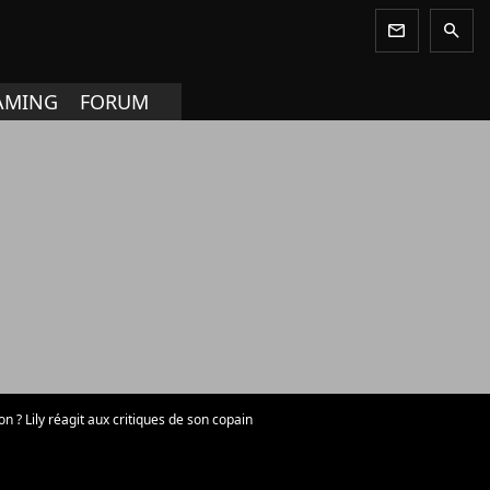
newsletter
search
AMING
FORUM
n ? Lily réagit aux critiques de son copain