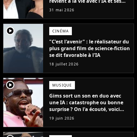
revient à la vie avec l'IA et ses
fans sont mécontents
31 mai 2026
player2
CINÉMA
"C'est l'avenir" : le réalisateur du
plus grand film de science-fiction
se dit favorable à l'IA
18 juillet 2026
player2
MUSIQUE
Gims sort un son en duo avec
une IA : catastrophe ou bonne
surprise ? On l'a écouté, voici
notre verdict !
19 juin 2026