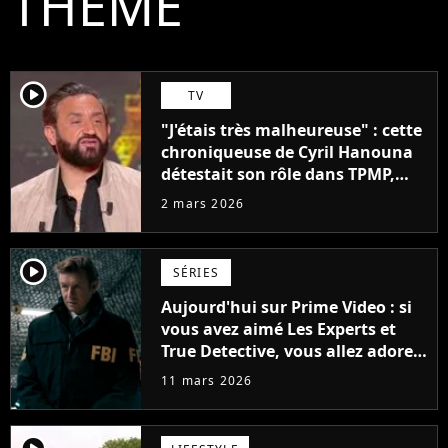
THÈME
player2
TV
"J'étais très malheureuse" : cette
chroniqueuse de Cyril Hanouna
détestait son rôle dans TPMP,
mais est restée "pour l'argent"
2 mars 2026
player2
SÉRIES
Aujourd'hui sur Prime Video : si
vous avez aimé Les Experts et
True Detective, vous allez adorer
cette nouvelle série visionnable
11 mars 2026
en moins de 8h
player2