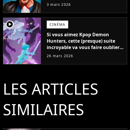
pas fait pour l'argent, "J'ai
3 mars 2026
toujours dit..."
player2
CINÉMA
Si vous aimez Kpop Demon
Hunters, cette (presque) suite
incroyable va vous faire oublier
les Huntrix
26 mars 2026
LES ARTICLES
SIMILAIRES