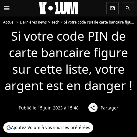
menu
newsletter
search
Accueil
Dernières news
Tech
Si votre code PIN de carte bancaire figure sur cette liste, votre argent est en danger !
Si votre code PIN de
carte bancaire figure
sur cette liste, votre
argent est en danger !
Publié le 15 juin 2023 à 15:48
Partager
share
Ajoutez Volum à vos sources préférées