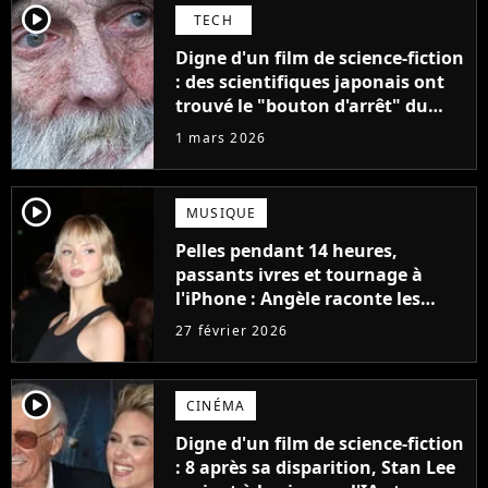
player2
TECH
Digne d'un film de science-fiction
: des scientifiques japonais ont
trouvé le "bouton d'arrêt" du
vieillissement qui pourrait nous
1 mars 2026
offrir 250 ans de vie
supplémentaires
player2
MUSIQUE
Pelles pendant 14 heures,
passants ivres et tournage à
l'iPhone : Angèle raconte les
coulisses folles de son nouveau
27 février 2026
clip avec Justice, What You Want
player2
CINÉMA
Digne d'un film de science-fiction
: 8 après sa disparition, Stan Lee