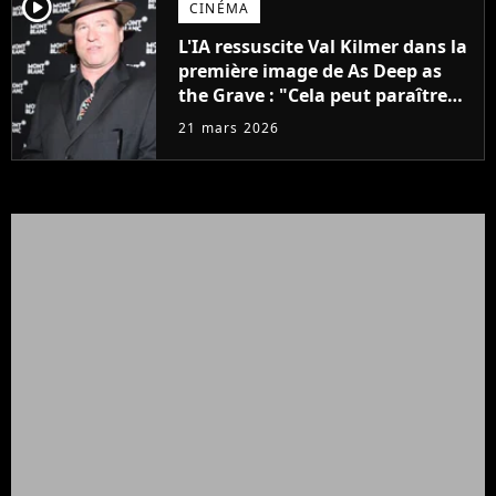
player2
CINÉMA
L'IA ressuscite Val Kilmer dans la
première image de As Deep as
the Grave : "Cela peut paraître
controversé, mais c'est ce qu'il
21 mars 2026
voulait"