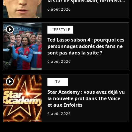
la star de Spider-Man, ne referait
pas ce blockbuster
6 août 2026
player2
LIFESTYLE
Ted Lasso saison 4 : pourquoi ces
personnages adorés des fans ne
sont pas dans la suite ?
6 août 2026
player2
TV
Star Academy : vous avez déjà vu
la nouvelle prof dans The Voice
et aux Enfoirés
6 août 2026