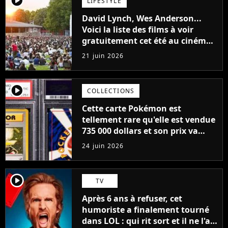
LIFESTYLE
David Lynch, Wes Anderson...
Voici la liste des films à voir
gratuitement cet été au cinéma
en plein air de La Villette
21 juin 2026
player2
COLLECTIONS
Cette carte Pokémon est
tellement rare qu'elle est vendue
735 000 dollars et son prix va
encore augmenter
24 juin 2026
player2
TV
Après 6 ans à refuser, cet
humoriste a finalement tourné
dans LOL : qui rit sort et il ne l'a