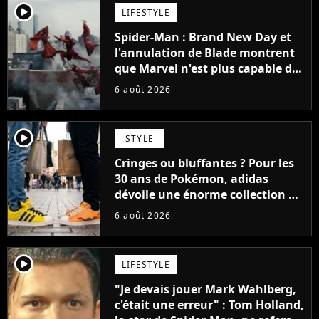
player2
LIFESTYLE
Spider-Man : Brand New Day et
l'annulation de Blade montrent
que Marvel n'est plus capable de
faire quoi que ce soit de simple
6 août 2026
player2
STYLE
Cringes ou bluffantes ? Pour les
30 ans de Pokémon, adidas
dévoile une énorme collection de
sneakers et je ne sais pas quoi en
6 août 2026
penser
player2
LIFESTYLE
"Je devais jouer Mark Wahlberg,
c'était une erreur" : Tom Holland,