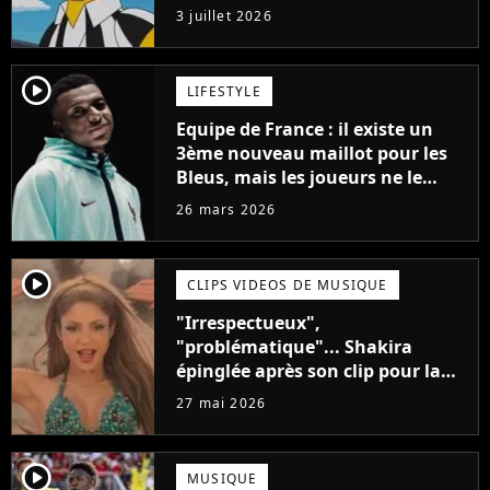
l'Equipe de France)
3 juillet 2026
player2
LIFESTYLE
Equipe de France : il existe un
3ème nouveau maillot pour les
Bleus, mais les joueurs ne le
porteront jamais
26 mars 2026
player2
CLIPS VIDEOS DE MUSIQUE
"Irrespectueux",
"problématique"... Shakira
épinglée après son clip pour la
Coupe du Monde
27 mai 2026
player2
MUSIQUE