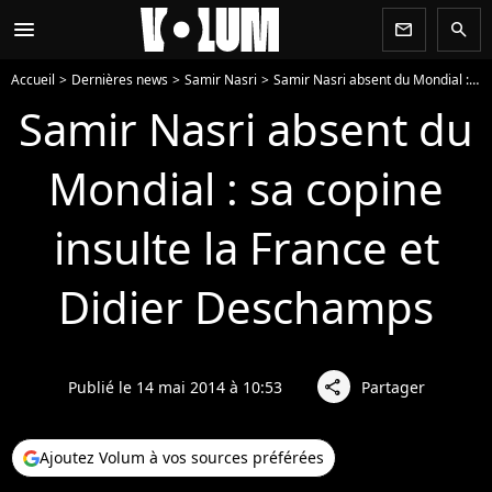
menu
newsletter
search
Accueil
Dernières news
Samir Nasri
Samir Nasri absent du Mondial : sa copine insulte la France et Didier Deschamps
Samir Nasri absent du
Mondial : sa copine
insulte la France et
Didier Deschamps
Publié le 14 mai 2014 à 10:53
Partager
share
Ajoutez Volum à vos sources préférées