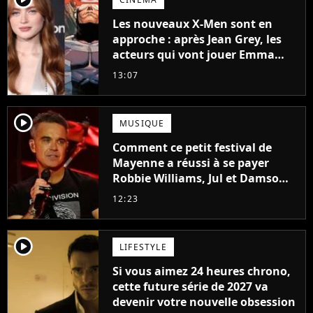
Les nouveaux X-Men sont en
approche : après Jean Grey, les
acteurs qui vont jouer Emma
Frost et Cyclope trouvés !
13:07
player2
MUSIQUE
Comment ce petit festival de
Mayenne a réussi à se payer
Robbie Williams, Jul et Damso
cette année ?
12:23
player2
LIFESTYLE
Si vous aimez 24 heures chrono,
cette future série de 2027 va
devenir votre nouvelle obsession