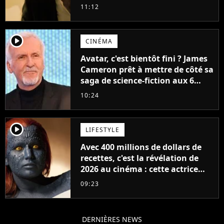
11:12
player2
CINÉMA
Avatar, c'est bientôt fini ? James
Cameron prêt à mettre de côté sa
saga de science-fiction aux 6
milliards de recettes
10:24
player2
LIFESTYLE
Avec 400 millions de dollars de
recettes, c'est la révélation de
2026 au cinéma : cette actrice
adorée prête à remplacer
09:23
Jennifer Lawrence chez Marvel
DERNIÈRES NEWS