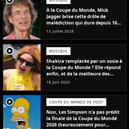
MUSIQUE
À la Coupe du Monde, Mick
Jagger brise cette drôle de
malédiction qui dure depuis 16
ans
13 juillet 2026
player2
MUSIQUE
Shakira remplacée par un sosie à
la Coupe du Monde ? Elle répond
enfin, et de la meilleure des
façons !
18 juin 2026
player2
COUPE DU MONDE DE FOOT
Non, Les Simpson n'a pas prédit
la finale de la Coupe du Monde
2026 (heureusement pour