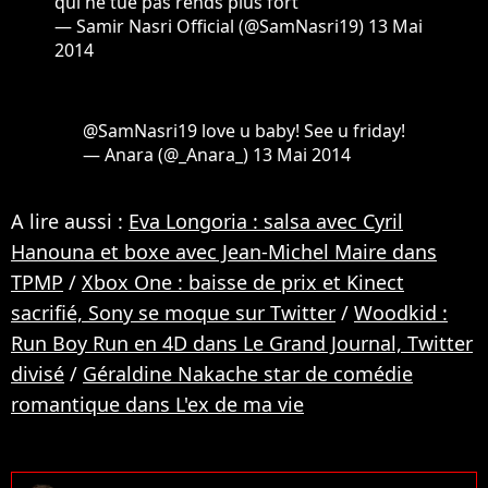
qui ne tue pas rends plus fort
— Samir Nasri Official (@SamNasri19)
13 Mai
2014
@SamNasri19
love u baby! See u friday!
— Anara (@_Anara_)
13 Mai 2014
A lire aussi :
Eva Longoria : salsa avec Cyril
Hanouna et boxe avec Jean-Michel Maire dans
TPMP
/
Xbox One : baisse de prix et Kinect
sacrifié, Sony se moque sur Twitter
/
Woodkid :
Run Boy Run en 4D dans Le Grand Journal, Twitter
divisé
/
Géraldine Nakache star de comédie
romantique dans L'ex de ma vie