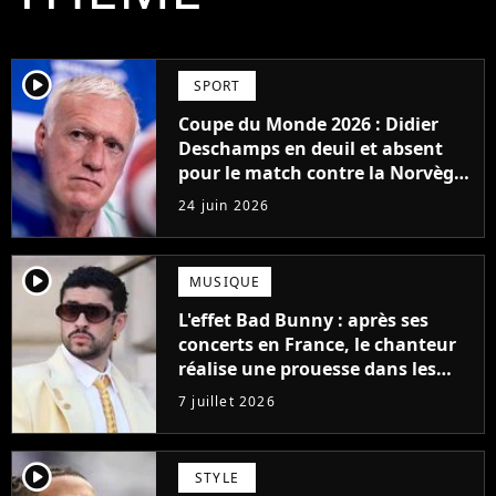
player2
SPORT
Coupe du Monde 2026 : Didier
Deschamps en deuil et absent
pour le match contre la Norvège,
que prévoit le protocole ?
24 juin 2026
player2
MUSIQUE
L'effet Bad Bunny : après ses
concerts en France, le chanteur
réalise une prouesse dans les
charts français
7 juillet 2026
player2
STYLE