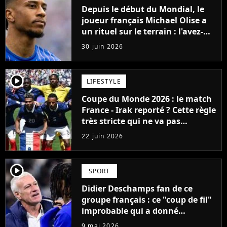
Depuis le début du Mondial, le
joueur français Michael Olise a
un rituel sur le terrain : l'avez-
vous repéré ?
30 juin 2026
player2
LIFESTYLE
Coupe du Monde 2026 : le match
France - Irak reporté ? Cette règle
très stricte qui ne va pas
arranger les supporters français
22 juin 2026
player2
SPORT
Didier Deschamps fan de ce
groupe français : ce "coup de fil"
improbable qui a donné
naissance à l'hymne des Bleus
9 mai 2026