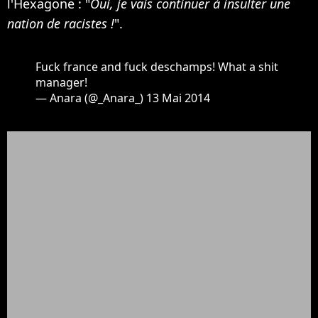
l'Hexagone : "
Oui, je vais continuer à insulter une
nation de racistes !
".
Fuck france and fuck deschamps! What a shit
manager!
— Anara (@_Anara_)
13 Mai 2014