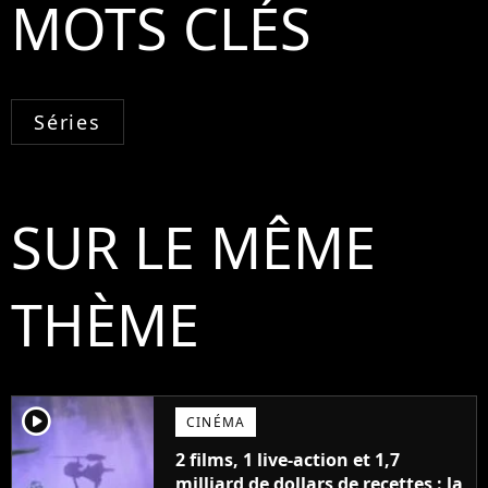
MOTS CLÉS
Séries
SUR LE MÊME
THÈME
player2
CINÉMA
2 films, 1 live-action et 1,7
milliard de dollars de recettes : la