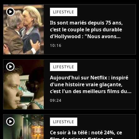
player2
LIFESTYLE
Ils sont mariés depuis 75 ans,
c'est le couple le plus durable
d'Hollywood : "Nous avons
avancé jour après jour, et les
10:16
jours se sont transformés en
décennies"
player2
LIFESTYLE
Aujourd'hui sur Netflix : inspiré
d'une histoire vraie glaçante,
c'est l'un des meilleurs films du
21ème siècle
09:24
player2
LIFESTYLE
Ce soir à la télé : noté 24%, ce