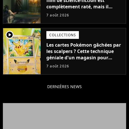
film de science-fiction est
complètement raté, mais il
aurait pu être encore pire à
7 août 2026
cause de son acteur
player2
COLLECTIONS
Les cartes Pokémon gâchées par
les scalpers ? Cette technique
géniale d'un magasin pour
ruiner les revendeurs
7 août 2026
DERNIÈRES NEWS