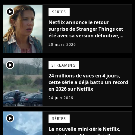
player2
SÉRIES
Netflix annonce le retour
surprise de Stranger Things cet
été avec sa version définitive,
une décision historique
20 mars 2026
player2
STREAMING
24 millions de vues en 4 jours,
cette série a déjà battu un record
en 2026 sur Netflix
24 juin 2026
player2
SÉRIES
La nouvelle mini-série Netflix,