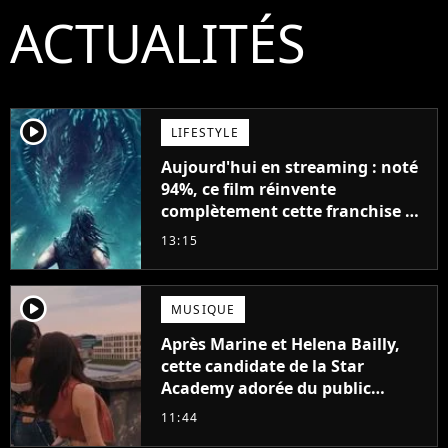
ACTUALITÉS
player2
LIFESTYLE
Aujourd'hui en streaming : noté
94%, ce film réinvente
complètement cette franchise de
science-fiction vieille de 40 ans
13:15
player2
MUSIQUE
Après Marine et Helena Bailly,
cette candidate de la Star
Academy adorée du public
annonce son premier album,
11:44
"C'est tellement puissant"