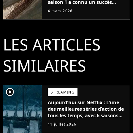
saison 1 a connu un succès
retentissant avec 104 millions de
4 mars 2026
vues
LES ARTICLES
SIMILAIRES
player2
STREAMING
Aujourd'hui sur Netflix : L'une
des meilleures séries d'action de
tous les temps, avec 6 saisons
parfaites
11 juillet 2026