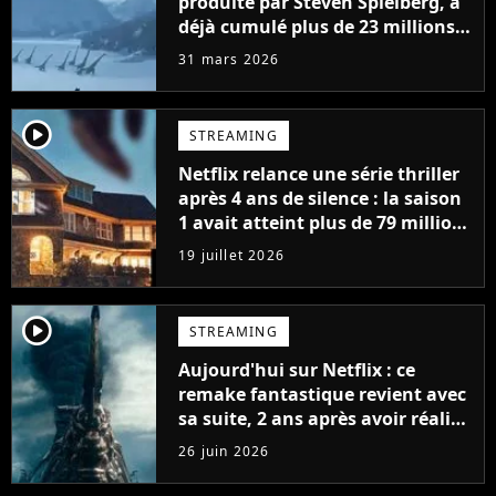
produite par Steven Spielberg, a
déjà cumulé plus de 23 millions
de vues
31 mars 2026
player2
STREAMING
Netflix relance une série thriller
après 4 ans de silence : la saison
1 avait atteint plus de 79 millions
de vues
19 juillet 2026
player2
STREAMING
Aujourd'hui sur Netflix : ce
remake fantastique revient avec
sa suite, 2 ans après avoir réalisé
60 millions de vues et régné 6
26 juin 2026
semaines dans le Top 10