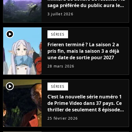
saga préférée du public aura le
droit à un troisième épisode
3 juillet 2026
player2
SÉRIES
Frieren terminé ? La saison 2 a
pris fin, mais la saison 3 a déjà
une date de sortie pour 2027
28 mars 2026
player2
SÉRIES
C'est la nouvelle série numéro 1
de Prime Video dans 37 pays. Ce
thriller de seulement 8 épisodes
a détrôné Fallout à la surprise
25 février 2026
générale