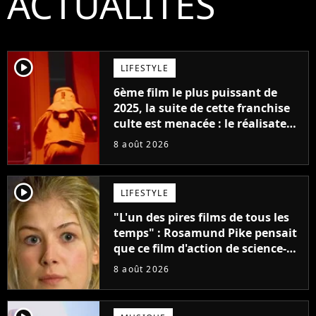
ACTUALITÉS
player2
LIFESTYLE
6ème film le plus puissant de
2025, la suite de cette franchise
culte est menacée : le réalisateur
claque la porte pour "différends
8 août 2026
créatifs"
player2
LIFESTYLE
"L'un des pires films de tous les
temps" : Rosamund Pike pensait
que ce film d'action de science-
fiction avec Dwayne Johnson
8 août 2026
mettrait fin à sa carrière