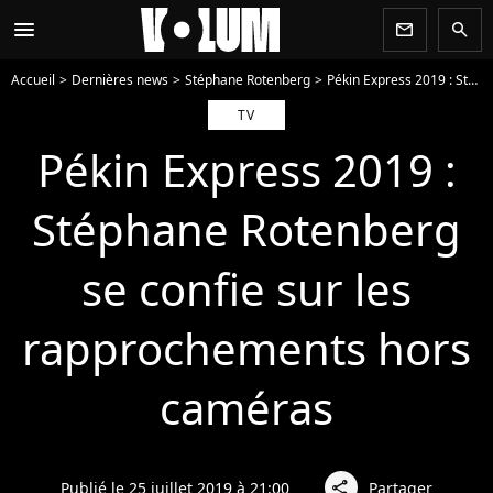
menu
newsletter
search
Accueil
Dernières news
Stéphane Rotenberg
Pékin Express 2019 : Stéphane Rotenberg se confie sur les rapprochements hors caméras
TV
Pékin Express 2019 :
Stéphane Rotenberg
se confie sur les
rapprochements hors
caméras
Publié le 25 juillet 2019 à 21:00
Partager
share