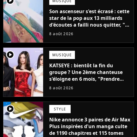
player2
MUSIQUE
Son ascenseur s'est écrasé : cette
star de la pop aux 13 milliards
d'écoutes a failli nous quitter, "Je
pensais ne plus jamais chanter"
8 août 2026
player2
MUSIQUE
KATSEYE : bientôt la fin du
groupe ? Une 2ème chanteuse
s'éloigne en 6 mois, "Prendre
cette décision n’a pas été facile"
8 août 2026
player2
STYLE
Nike annonce 3 paires de Air Max
Plus inspirées d'un manga culte
de 1190 chapitres et 115 tomes