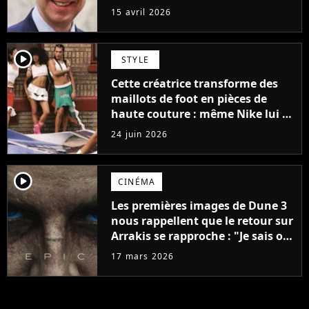
15 avril 2026
player2
STYLE
Cette créatrice transforme des
maillots de foot en pièces de
haute couture : même Nike lui a
confié une collection
24 juin 2026
player2
CINÉMA
Les premières images de Dune 3
nous rappellent que le retour sur
Arrakis se rapproche : "Je sais où
nous allons et que nous n'avons
17 mars 2026
pas encore terminé"