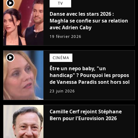
player2
TV
Danse avec les stars 2026 :
Maghla se confie sur sa relation
avec Adrien Caby
19 février 2026
player2
CINÉMA
Être un nepo baby, "un
handicap" ? Pourquoi les propos
de Vanessa Paradis sont hors sol
23 juin 2026
Camille Cerf rejoint Stéphane
Bern pour l'Eurovision 2026