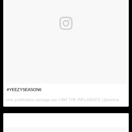
#YEEZYSEASON6
Une publication partage par
I AM THE INFLUENCE
(@amina.blue) le