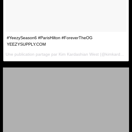
#YeezySeason6 #ParisHilton #ForeverTheOG
YEEZYSUPPLY.COM
Une publication partage par
Kim Kardashian West
(@kimkardashian) le