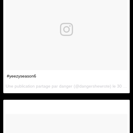
#yeezyseason6
Une publication partage par
danger
(@dangershewrote) le
30 Janv. 2018 4 :08 PST