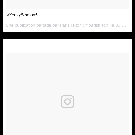
#YeezySeason6
Une publication partage par
Paris Hilton
(@parishilton) le
30 Janv. 2018 9 :57 PST