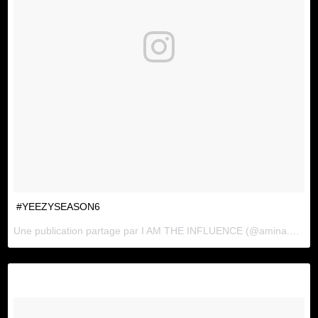
#YEEZYSEASON6
Une publication partage par
I AM THE INFLUENCE
(@amina.blue) le