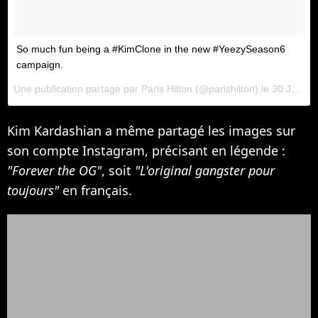
So much fun being a #KimClone in the new #YeezySeason6
campaign.
Une publication partage par
Paris Hilton
(@parishilton) le
30 Janv. 2018 11 :02 PST
Kim Kardashian a même partagé les images sur
son compte Instagram, précisant en légende :
"Forever the OG"
, soit
"L'original gangster pour
toujours"
en français.