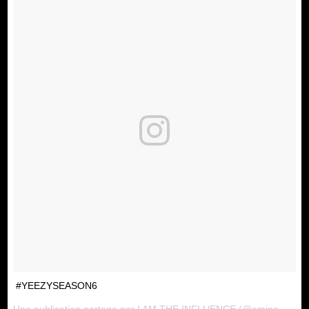
#YEEZYSEASON6
Une publication partage par
I AM THE INFLUENCE
(@amina.blue) le