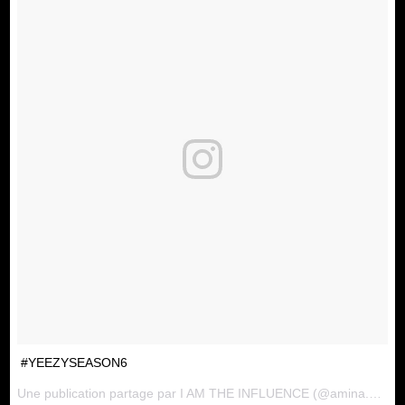
#YEEZYSEASON6
Une publication partage par
I AM THE INFLUENCE
(@amina.blue) le