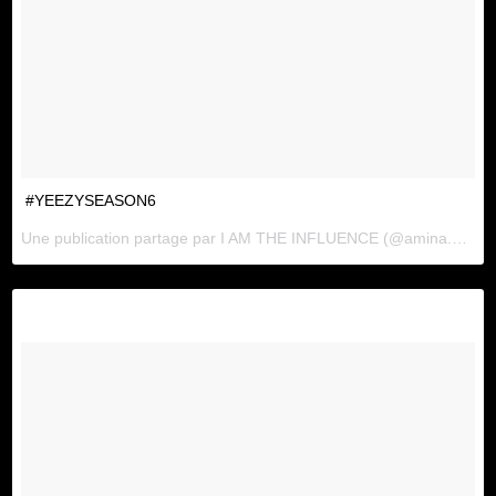
#YEEZYSEASON6
Une publication partage par
I AM THE INFLUENCE
(@amina.blue) le