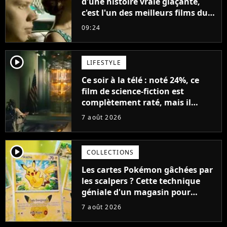
d'une histoire vraie glaçante,
c'est l'un des meilleurs films du
21ème siècle
09:24
player2
LIFESTYLE
Ce soir à la télé : noté 24%, ce
film de science-fiction est
complètement raté, mais il
aurait pu être encore pire à
7 août 2026
cause de son acteur
player2
COLLECTIONS
Les cartes Pokémon gâchées par
les scalpers ? Cette technique
géniale d'un magasin pour
ruiner les revendeurs
7 août 2026