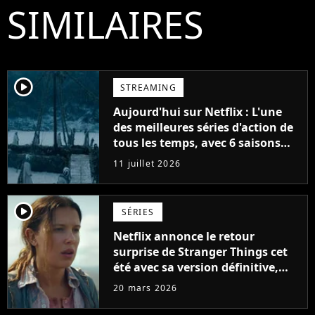
SIMILAIRES
player2
STREAMING
Aujourd'hui sur Netflix : L'une
des meilleures séries d'action de
tous les temps, avec 6 saisons
parfaites
11 juillet 2026
player2
SÉRIES
Netflix annonce le retour
surprise de Stranger Things cet
été avec sa version définitive,
une décision historique
20 mars 2026