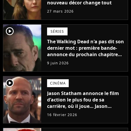
nouveau décor change tout
27 mars 2026
player2
SÉRIES
The Walking Dead n'a pas dit son
dernier mot : première bande-
annonce du prochain chapitre
avec un retour choc
9 juin 2026
player2
CINÉMA
Jason Statham annonce le film
d'action le plus fou de sa
carrière, où il joue… Jason
Statham
16 février 2026