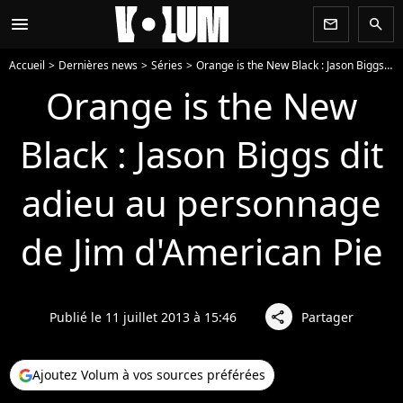
menu
newsletter
search
Accueil
Dernières news
Séries
Orange is the New Black : Jason Biggs dit adieu au personnage de Jim d'American Pie
Orange is the New
Black : Jason Biggs dit
adieu au personnage
de Jim d'American Pie
Publié le 11 juillet 2013 à 15:46
Partager
share
Ajoutez Volum à vos sources préférées