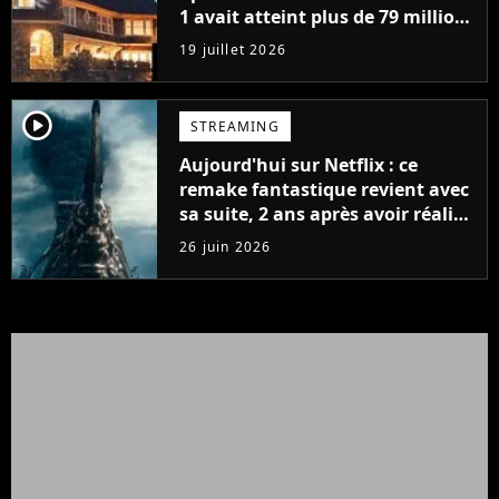
1 avait atteint plus de 79 millions
de vues
19 juillet 2026
player2
STREAMING
Aujourd'hui sur Netflix : ce
remake fantastique revient avec
sa suite, 2 ans après avoir réalisé
60 millions de vues et régné 6
26 juin 2026
semaines dans le Top 10