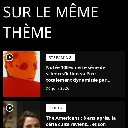
SUR LE MÊME
THÈME
player2
STREAMING
Notée 100%, cette série de
science-fiction va être
totalement dynamitée par
Netflix : dites adieu à ces
30 juin 2026
personnages
player2
SÉRIES
The Americans : 8 ans après, la
série culte revient… et son