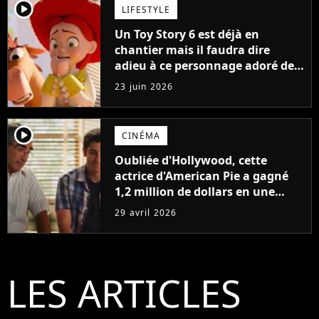
player2
LIFESTYLE
Un Toy Story 6 est déjà en
chantier mais il faudra dire
adieu à ce personnage adoré de
la saga
23 juin 2026
player2
CINÉMA
Oubliée d'Hollywood, cette
actrice d'American Pie a gagné
1,2 million de dollars en une
semaine grâce... à Onlyfans
29 avril 2026
LES ARTICLES