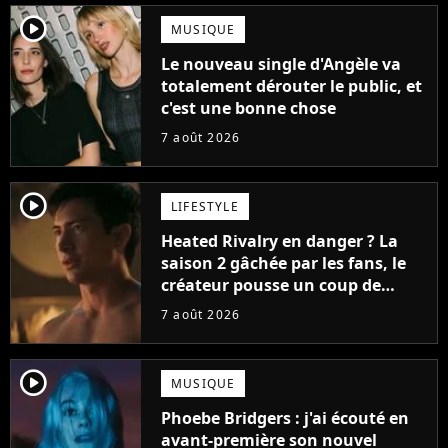
player2
MUSIQUE
Le nouveau single d'Angèle va
totalement dérouter le public, et
c'est une bonne chose
7 août 2026
player2
LIFESTYLE
Heated Rivalry en danger ? La
saison 2 gâchée par les fans, le
créateur pousse un coup de
gueule
7 août 2026
player2
MUSIQUE
Phoebe Bridgers : j'ai écouté en
avant-première son nouvel