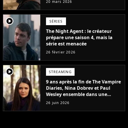
20 mars 2026
souhaits de Norman Reedus
player2
SÉRIES
The Night Agent : le créateur
prépare une saison 4, mais la
série est menacée
26 février 2026
player2
STREAMING
9 ans après la fin de The Vampire
Diaries, Nina Dobrev et Paul
Wesley ensemble dans une
nouvelle série
26 juin 2026