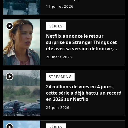
parfaites
11 juillet 2026
player2
SÉRIES
Netflix annonce le retour
surprise de Stranger Things cet
été avec sa version définitive,
une décision historique
20 mars 2026
player2
STREAMING
24 millions de vues en 4 jours,
cette série a déjà battu un record
en 2026 sur Netflix
24 juin 2026
player2
SÉRIES