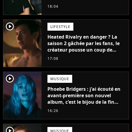
18:04
player2
LIFESTYLE
Heated Rivalry en danger ? La
saison 2 gâchée par les fans, le
créateur pousse un coup de
gueule
17:08
player2
MUSIQUE
Phoebe Bridgers : j'ai écouté en
avant-première son nouvel
album, c'est le bijou de la fin
d'été
16:26
player2
MUSIQUE