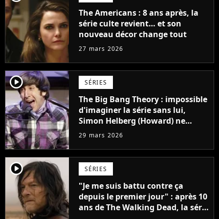
The Americans : 8 ans après, la
série culte revient… et son
nouveau décor change tout
27 mars 2026
player2
SÉRIES
The Big Bang Theory : impossible
d'imaginer la série sans lui,
Simon Helberg (Howard) ne
voulait pourtant pas jouer dans
29 mars 2026
la série
player2
SÉRIES
"Je me suis battu contre ça
depuis le premier jour" : après 10
ans de The Walking Dead, la série
a cessé de prendre en compte les