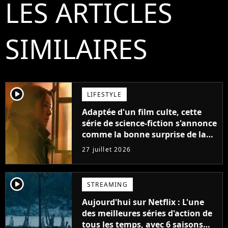
LES ARTICLES
SIMILAIRES
player2
LIFESTYLE
Adaptée d'un film culte, cette
série de science-fiction s'annonce
comme la bonne surprise de la
fin d'année
27 juillet 2026
player2
STREAMING
Aujourd'hui sur Netflix : L'une
des meilleures séries d'action de
tous les temps, avec 6 saisons