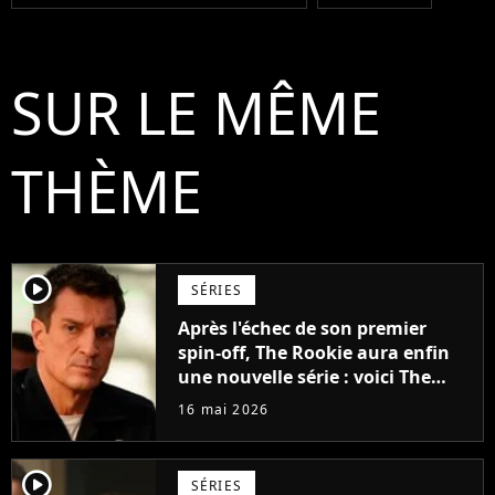
SUR LE MÊME
THÈME
player2
SÉRIES
Après l'échec de son premier
spin-off, The Rookie aura enfin
une nouvelle série : voici The
Rookie : North
16 mai 2026
player2
SÉRIES