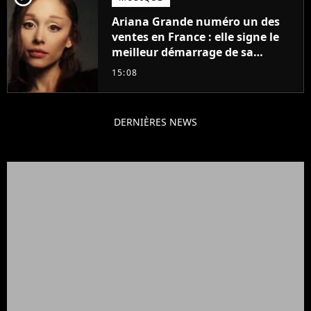
Ariana Grande numéro un des
ventes en France : elle signe le
meilleur démarrage de sa
carrière avec son album Petal
15:08
DERNIÈRES NEWS