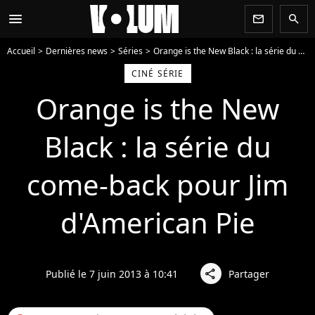
menu
newsletter
search
Accueil
Dernières news
Séries
Orange is the New Black : la série du come-back pour Jim d'American Pie
CINÉ SÉRIE
Orange is the New
Black : la série du
come-back pour Jim
d'American Pie
Publié le 7 juin 2013 à 10:41
Partager
share