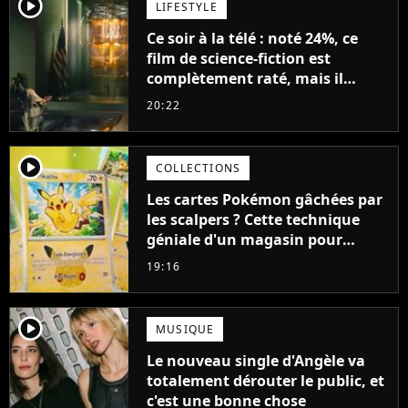
player2
LIFESTYLE
Ce soir à la télé : noté 24%, ce
film de science-fiction est
complètement raté, mais il
aurait pu être encore pire à
20:22
cause de son acteur
player2
COLLECTIONS
Les cartes Pokémon gâchées par
les scalpers ? Cette technique
géniale d'un magasin pour
ruiner les revendeurs
19:16
player2
MUSIQUE
Le nouveau single d'Angèle va
totalement dérouter le public, et
c'est une bonne chose