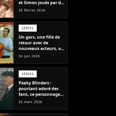
et Simon joués par de
nouveaux acteurs
28 février 2026
pour remplacer
Phoebe Dynevor et
Regé-Jean Page dans
SÉRIES
la saison 5 ?
Un gars, une fille de
retour avec de
nouveaux acteurs, on
sait qui remplacera
24 juin 2026
Jean Dujardin dans la
nouvelle série
SÉRIES
Peaky Blinders :
pourtant adoré des
fans, ce personnage
est sacrifié dans le
20 mars 2026
film, son acteur
donne son avis sur sa