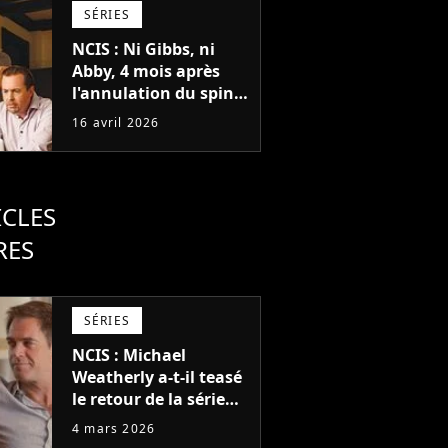
fin
SÉRIES
NCIS : Ni Gibbs, ni
Abby, 4 mois après
l'annulation du spin-
off sur Tony et Ziva,
16 avril 2026
une nouvelle série
avec un personnage
adoré des fans
ICLES
RES
SÉRIES
NCIS : Michael
Weatherly a-t-il teasé
le retour de la série
Tony et Ziva pour une
4 mars 2026
saison 2 ?