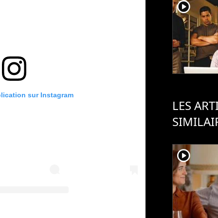
player2
blication sur Instagram
LES ART
SIMILAI
player2