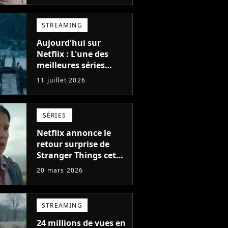
STREAMING
Aujourd'hui sur
Netflix : L'une des
meilleures séries
d'action de tous les
11 juillet 2026
temps, avec 6 saisons
parfaites
SÉRIES
Netflix annonce le
retour surprise de
Stranger Things cet
été avec sa version
20 mars 2026
définitive, une
décision historique
STREAMING
24 millions de vues en