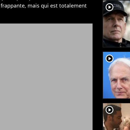
 frappante, mais qui est totalement
player2
player2
player2