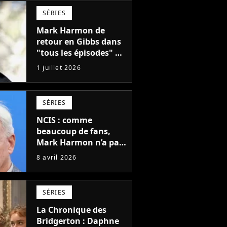
SÉRIES
Mark Harmon de
retour en Gibbs dans
"tous les épisodes" de
la future saison 3 de
1 juillet 2026
NCIS : Origins, un
gros mystère sera
dévoilé
SÉRIES
NCIS : comme
beaucoup de fans,
Mark Harmon n’a pas
compris la disparition
8 avril 2026
de ce personnage
principal après 19 ans
SÉRIES
La Chronique des
Bridgerton : Daphne