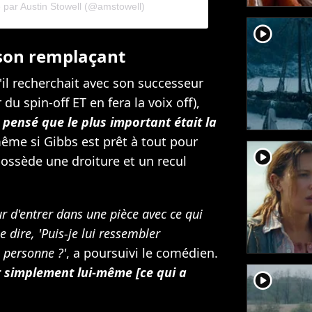
 par Austin Stowell (@amstowell)
player2
son remplaçant
'il recherchait avec son successeur
u spin-off ET en fera la voix off),
s pensé que le plus important était la
 même si Gibbs est prêt à tout pour
player2
possède une droiture et un recul
ur d'entrer dans une pièce avec ce qui
 dire, 'Puis-je lui ressembler
e personne ?'
, a poursuivi le comédien.
it simplement lui-même [ce qui a
player2