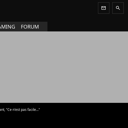
newsletter
search
AMING
FORUM
, "Ce n'est pas facile..."