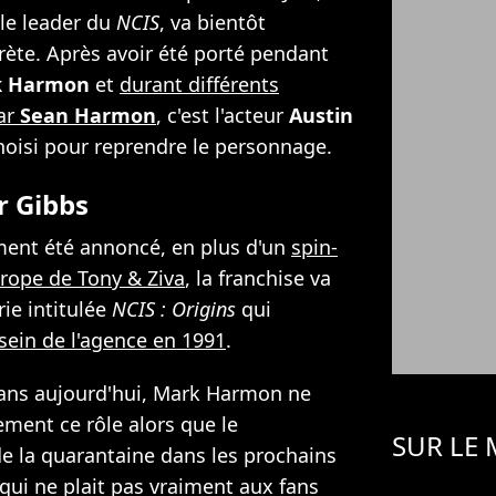
ble leader du
NCIS
, va bientôt
rète. Après avoir été porté pendant
k Harmon
et
durant différents
par
Sean Harmon
, c'est l'acteur
Austin
hoisi pour reprendre le personnage.
r Gibbs
ment été annoncé, en plus d'un
spin-
urope de Tony & Ziva
, la franchise va
ie intitulée
NCIS : Origins
qui
 sein de l'agence en 1991
.
 ans aujourd'hui, Mark Harmon ne
ment ce rôle alors que le
SUR LE
e la quarantaine dans les prochains
qui ne plait pas vraiment aux fans