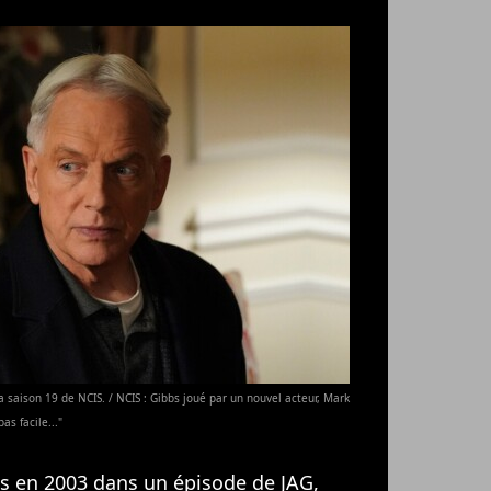
saison 19 de NCIS. / NCIS : Gibbs joué par un nouvel acteur, Mark
s facile..."
is en 2003 dans un épisode de JAG,