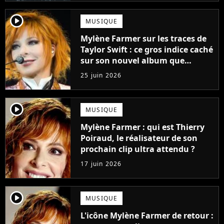
player2
MUSIQUE
Mylène Farmer sur les traces de
Taylor Swift : ce gros indice caché
sur son nouvel album que
personne n'a remarqué
25 juin 2026
player2
MUSIQUE
Mylène Farmer : qui est Thierry
Poiraud, le réalisateur de son
prochain clip ultra attendu ?
17 juin 2026
player2
MUSIQUE
L'icône Mylène Farmer de retour :