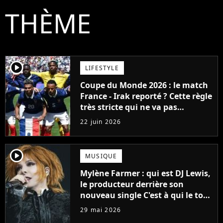
THÈME
player2
LIFESTYLE
Coupe du Monde 2026 : le match
France - Irak reporté ? Cette règle
très stricte qui ne va pas
arranger les supporters français
22 juin 2026
player2
MUSIQUE
Mylène Farmer : qui est DJ Lewis,
le producteur derrière son
nouveau single C'est à qui le tour
?
29 mai 2026