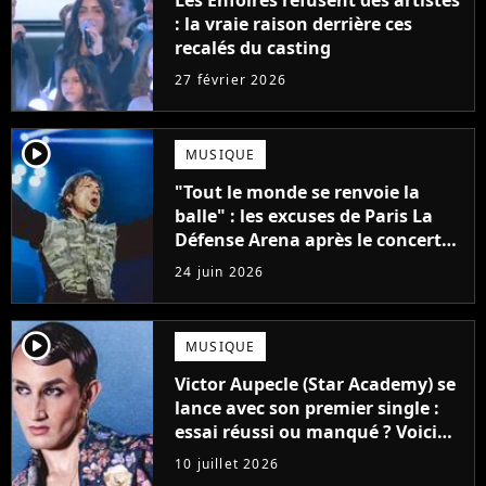
Les Enfoirés refusent des artistes
: la vraie raison derrière ces
recalés du casting
27 février 2026
player2
MUSIQUE
"Tout le monde se renvoie la
balle" : les excuses de Paris La
Défense Arena après le concert
interrompu d'Iron Maiden ne
24 juin 2026
passent pas
player2
MUSIQUE
Victor Aupecle (Star Academy) se
lance avec son premier single :
essai réussi ou manqué ? Voici
notre avis !
10 juillet 2026