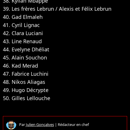
38. Kylian Mbappé
39. Les frères Lebrun / Alexis et Félix Lebrun
40. Gad Elmaleh
41. Cyril Lignac
42. Clara Luciani
43. Line Renaud
44. Evelyne Dhéliat
45. Alain Souchon
46. Kad Merad
47. Fabrice Luchini
48. Nikos Aliagas
49. Hugo Décrypte
50. Gilles Lellouche
Par
Julien Gonçalves
|
Rédacteur en chef