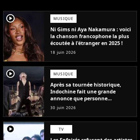
player2
MUSIQUE
Ni Gims ni Aya Nakamura : voici
la chanson francophone la plus
écoutée à l'étranger en 2025 !
18 juin 2026
player2
MUSIQUE
Après sa tournée historique,
Indochine fait une grande
annonce que personne
n'attendait
30 juin 2026
player2
TV