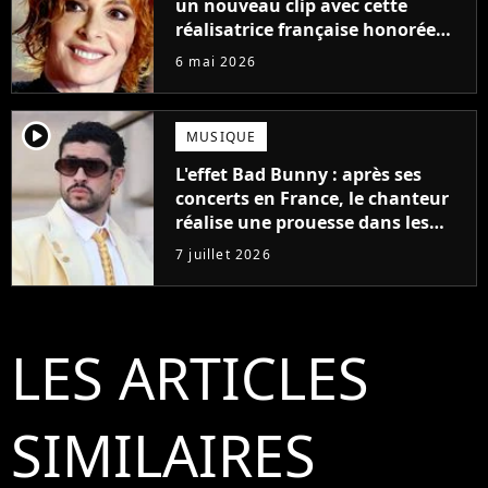
un nouveau clip avec cette
réalisatrice française honorée
d'une Palme d'or ?
6 mai 2026
player2
MUSIQUE
L'effet Bad Bunny : après ses
concerts en France, le chanteur
réalise une prouesse dans les
charts français
7 juillet 2026
LES ARTICLES
SIMILAIRES