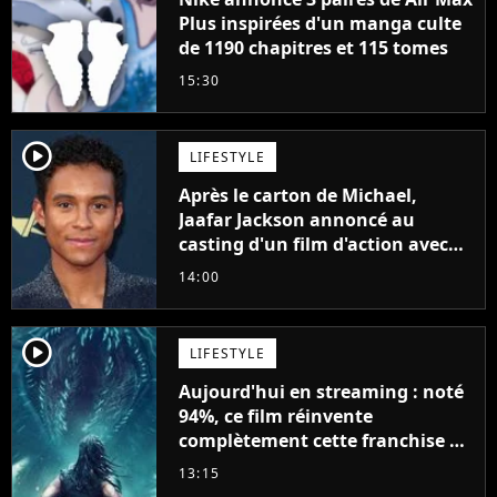
Plus inspirées d'un manga culte
de 1190 chapitres et 115 tomes
15:30
player2
LIFESTYLE
Après le carton de Michael,
Jaafar Jackson annoncé au
casting d'un film d'action avec
Will Smith
14:00
player2
LIFESTYLE
Aujourd'hui en streaming : noté
94%, ce film réinvente
complètement cette franchise de
science-fiction vieille de 40 ans
13:15