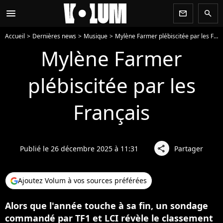
menu
newsletter
search
Accueil
Dernières news
Musique
Mylène Farmer plébiscitée par les Français
Mylène Farmer
plébiscitée par les
Français
Publié le 26 décembre 2025 à 11:31
Partager
share
Ajoutez Volum à vos sources préférées
Alors que l'année touche à sa fin, un sondage
commandé par TF1 et LCI révèle le classement