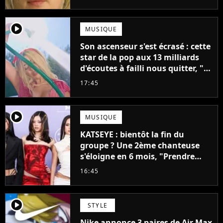
mettrait fin à sa carrière
player2
MUSIQUE
Son ascenseur s'est écrasé : cette
star de la pop aux 13 milliards
d'écoutes à failli nous quitter, "Je
pensais ne plus jamais chanter"
17:45
player2
MUSIQUE
KATSEYE : bientôt la fin du
groupe ? Une 2ème chanteuse
s'éloigne en 6 mois, "Prendre
cette décision n’a pas été facile"
16:45
player2
STYLE
Nike annonce 3 paires de Air Max