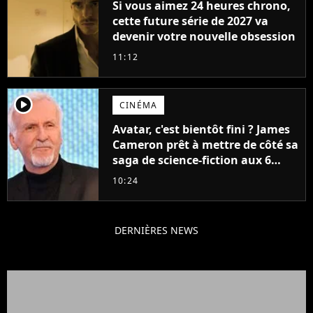
Si vous aimez 24 heures chrono,
cette future série de 2027 va
devenir votre nouvelle obsession
11:12
player2
CINÉMA
Avatar, c'est bientôt fini ? James
Cameron prêt à mettre de côté sa
saga de science-fiction aux 6
milliards de recettes
10:24
DERNIÈRES NEWS