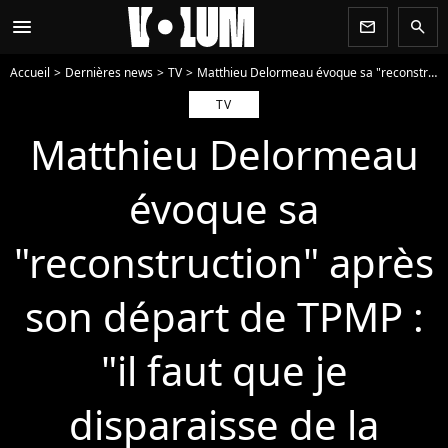
menu
newsletter
search
Accueil
Dernières news
TV
Matthieu Delormeau évoque sa "reconstruction" après son départ de TPMP : "il faut que je disparaisse de la télé..."
TV
Matthieu Delormeau
évoque sa
"reconstruction" après
son départ de TPMP :
"il faut que je
disparaisse de la