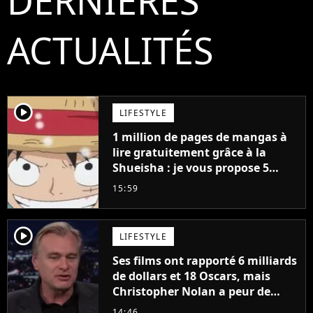
DERNIÈRES
ACTUALITÉS
player2
LIFESTYLE
1 million de pages de mangas à
lire gratuitement grâce à la
Shueisha : je vous propose 5
mangas jamais sortis en France
15:59
à découvrir absolument
player2
LIFESTYLE
Ses films ont rapporté 6 milliards
de dollars et 18 Oscars, mais
Christopher Nolan a peur de
tourner un genre de films très
14:46