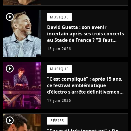
player2
MUSIQUE
David Guetta : son avenir
incertain après ses trois concerts
au Stade de France ? "Il faut
réduire un peu..."
15 juin 2026
player2
MUSIQUE
"C'est compliqué" : après 15 ans,
ce festival emblématique
d'électro s'arrête définitivement
après une dernière édition
17 juin 2026
player2
SÉRIES
"Ce serait très important" : Six