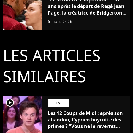
ans après le départ de Regé-Jean
Page, la créatrice de Bridgerton
souhaite faire revenir Simon et
6 mars 2026
Daphne dans la suite
LES ARTICLES
SIMILAIRES
player2
TV
Les 12 Coups de Midi : après son
abandon, Cyprien boycotté des
primes ? "Vous ne le reverrez
plus"