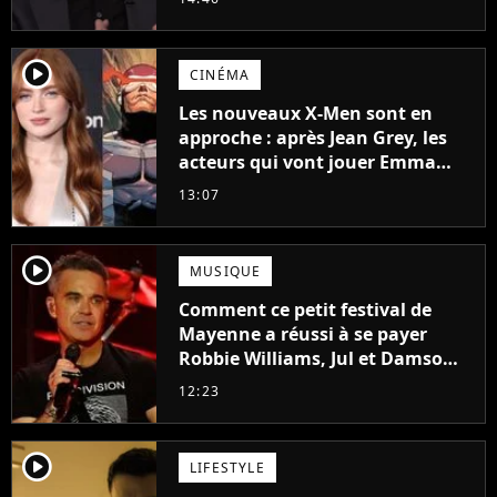
particulier
player2
CINÉMA
Les nouveaux X-Men sont en
approche : après Jean Grey, les
acteurs qui vont jouer Emma
Frost et Cyclope trouvés !
13:07
player2
MUSIQUE
Comment ce petit festival de
Mayenne a réussi à se payer
Robbie Williams, Jul et Damso
cette année ?
12:23
player2
LIFESTYLE