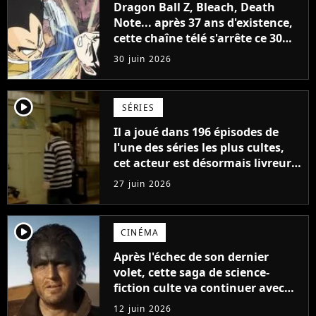
Dragon Ball Z, Bleach, Death
Note... après 37 ans d'existence,
cette chaîne télé s'arrête ce 30
juin 2026 après avoir popularisé
30 juin 2026
les anime en France
player2
SÉRIES
Il a joué dans 196 épisodes de
l'une des séries les plus cultes,
cet acteur est désormais livreur
chez Amazon : "Il faut faire ce
27 juin 2026
qu’il faut pour survivre"
player2
CINÉMA
Après l'échec de son dernier
volet, cette saga de science-
fiction culte va continuer avec
une série télé
12 juin 2026