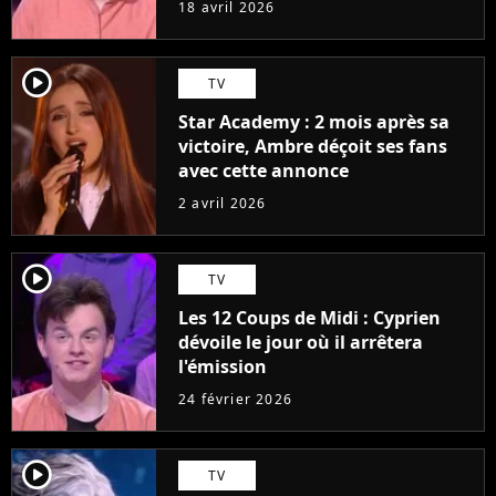
18 avril 2026
player2
TV
Star Academy : 2 mois après sa
victoire, Ambre déçoit ses fans
avec cette annonce
2 avril 2026
player2
TV
Les 12 Coups de Midi : Cyprien
dévoile le jour où il arrêtera
l'émission
24 février 2026
player2
TV