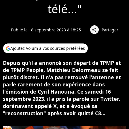
télé..."
Publié le 18 septembre 2023 à 18:25
Partager
share
Ajoutez Volum à vos sources préférées
Depuis qu'il a annoncé son départ de TPMP et
de TPMP People, Matthieu Delormeau se fait
plutôt discret. Il n'a pas retrouvé l'antenne et
parle rarement de son expérience dans
l'émission de Cyril Hanouna. Ce samedi 16
septembre 2023, il a pris la parole sur Twitter,
dorénavant appelé X, et a évoqué sa
"reconstruction" après avoir quitté C8...