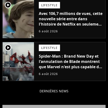
player2
LIFESTYLE
Avec 106,7 millions de vues, cette
nouvelle série entre dans
l'histoire de Netflix en seulement
48 jours
6 août 2026
player2
LIFESTYLE
Spider-Man : Brand New Day et
l'annulation de Blade montrent
que Marvel n'est plus capable de
faire quoi que ce soit de simple
6 août 2026
DERNIÈRES NEWS