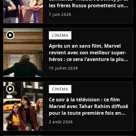
les frères Russo promettent une
révolution pour Avengers :
7 juin 2026
Doomsday
player2
CINÉMA
Après un an sans film, Marvel
revient avec son meilleur super-
héros : ce sera l'aventure la plus
sombre du personnage jusqu’à
15 juillet 2026
présent
player2
CINÉMA
Ce soir à la télévision : ce film
Marvel avec Tahar Rahim diffusé
pour la toute première fois en
France
2 août 2026