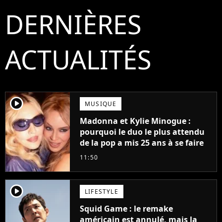
DERNIÈRES
ACTUALITÉS
player2
MUSIQUE
Madonna et Kylie Minogue :
pourquoi le duo le plus attendu
de la pop a mis 25 ans à se faire
11:50
player2
LIFESTYLE
Squid Game : le remake
américain est annulé, mais la