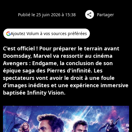
Publié le 25 juin 2026 à 15:38
Partager
share
Ajoutez Volum à vos sources préférées
C'est officiel ! Pour préparer le terrain avant
Doomsday, Marvel va ressortir au cinéma
Avengers : Endgame, la conclusion de son
épique saga des Pierres d'infinité. Les
spectateurs vont avoir le droit à une foule
d'images inédites et une expérience immersive
baptisée Infinity Vision.