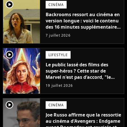
player2
CINÉMA
Backrooms ressort au cinéma en
version longue : voici le contenu
des 16 minutes supplémentaires
!
7 juillet 2026
player2
LIFESTYLE
Le public lassé des films des
super-héros ? Cette star de
Marvel n'est pas d'accord, "le
niveau d'exigence est plus élevé"
19 juillet 2026
player2
CINÉMA
Joe Russo affirme que la ressortie
au cinéma d'Avengers : Endgame