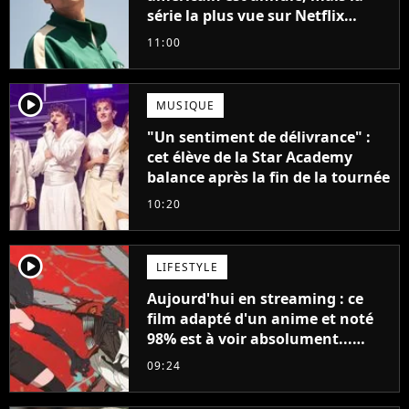
série la plus vue sur Netflix
pourrait avoir une version
11:00
française
player2
MUSIQUE
"Un sentiment de délivrance" :
cet élève de la Star Academy
balance après la fin de la tournée
10:20
player2
LIFESTYLE
Aujourd'hui en streaming : ce
film adapté d'un anime et noté
98% est à voir absolument...
sinon vous ne comprendrez plus
09:24
la série