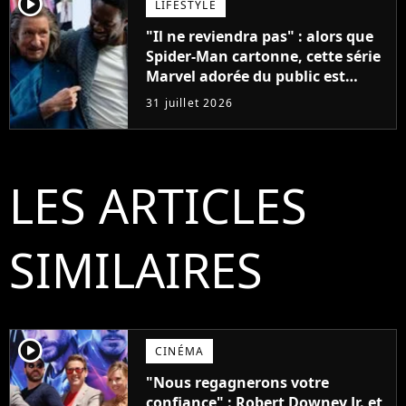
player2
LIFESTYLE
"Il ne reviendra pas" : alors que
Spider-Man cartonne, cette série
Marvel adorée du public est
annulée à la surprise générale
31 juillet 2026
LES ARTICLES
SIMILAIRES
player2
CINÉMA
"Nous regagnerons votre
confiance" : Robert Downey Jr. et