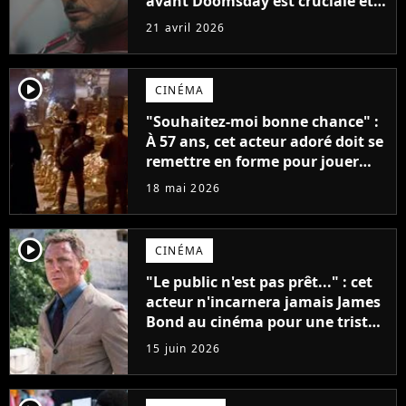
avant Doomsday est cruciale et
va "créer un lien unique"
21 avril 2026
player2
CINÉMA
"Souhaitez-moi bonne chance" :
À 57 ans, cet acteur adoré doit se
remettre en forme pour jouer
dans cette suite très attendue au
18 mai 2026
cinéma
player2
CINÉMA
"Le public n'est pas prêt..." : cet
acteur n'incarnera jamais James
Bond au cinéma pour une triste
raison
15 juin 2026