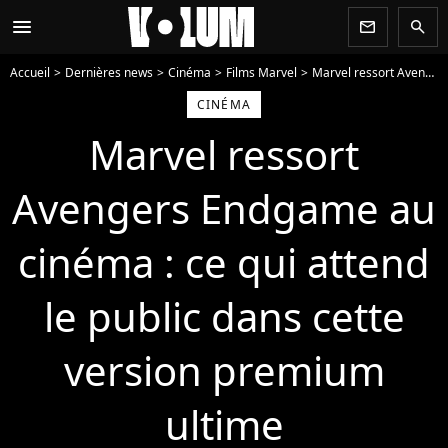
menu
newsletter
search
Accueil
Dernières news
Cinéma
Films Marvel
Marvel ressort Avengers Endgame au cinéma : ce qui attend le public dans cette version premium ultime
CINÉMA
Marvel ressort
Avengers Endgame au
cinéma : ce qui attend
le public dans cette
version premium
ultime