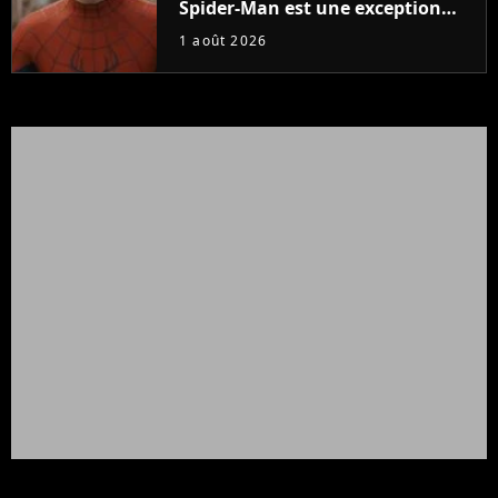
Spider-Man est une exception
dans le ras-le-bol général des
1 août 2026
films Marvel ?