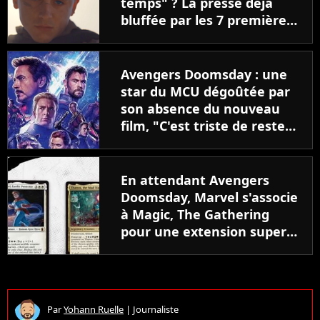
temps" ? La presse déjà
bluffée par les 7 premières
minutes
Avengers Doomsday : une
star du MCU dégoûtée par
son absence du nouveau
film, "C'est triste de rester
à l'écart"
En attendant Avengers
Doomsday, Marvel s'associe
à Magic, The Gathering
pour une extension super-
héroïque
Par
Yohann Ruelle
|
Journaliste