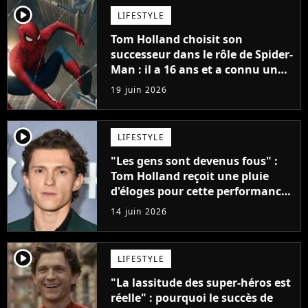
player2
LIFESTYLE
Tom Holland choisit son
successeur dans le rôle de Spider-
Man : il a 16 ans et a connu un
énorme succès sur Netflix
19 juin 2026
l'année dernière
player2
LIFESTYLE
"Les gens sont devenus fous" :
Tom Holland reçoit une pluie
d'éloges pour cette performance
qui n'a rien à voir avec Spider-
14 juin 2026
Man et L'Odyssée
player2
LIFESTYLE
"La lassitude des super-héros est
réelle" : pourquoi le succès de