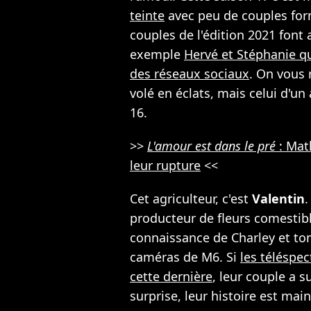
teinte
avec peu de couples form
couples de l'édition 2021 font
exemple
Hervé et Stéphanie q
des réseaux sociaux
. On vous 
volé en éclats, mais celui d'un 
16.
>>
L'amour est dans le pré
: Mat
leur rupture
<<
Cet agriculteur, c'est
Valentin
.
producteur de fleurs comestibl
connaissance de Charley et to
caméras de M6. Si
les téléspec
cette dernière
, leur couple a s
surprise, leur histoire est ma