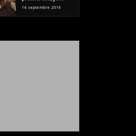
surpris Jean-Paul et
14 septembre 2016
Marie"