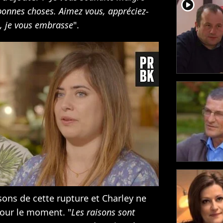
player2
 bonnes choses. Aimez vous, appréciez-
, je vous embrasse
".
isons de cette rupture et Charley ne
pour le moment. "
Les raisons sont