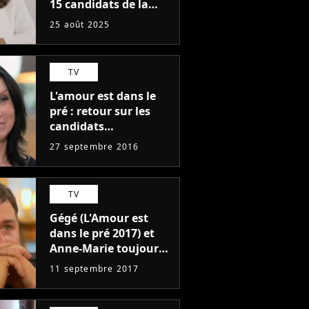
15 candidats de la
saison 20 ? Découvrez
25 août 2025
en photos les
nouveaux
agriculteurs
TV
célibataires
L'amour est dans le
pré : retour sur les
candidats
mécontents du
27 septembre 2016
montage ces
dernières saisons
TV
Gégé (L'Amour est
dans le pré 2017) et
Anne-Marie toujours
en couple ? Le spoile
11 septembre 2017
de l'agriculteur