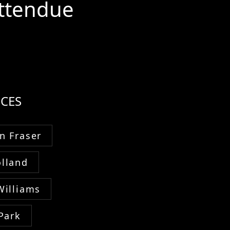
attendue
CES
n Fraser
lland
Williams
Park