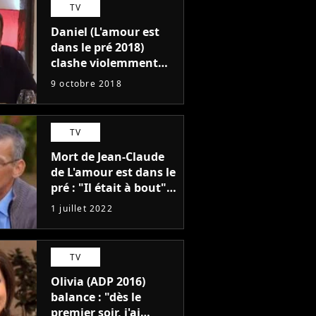
TV
Daniel (L'amour est
dans le pré 2018)
clashe violemment
Lydia et provoque la
9 octobre 2018
colère des internautes
TV
Mort de Jean-Claude
de L'amour est dans le
pré : "Il était à bout",
un proche révèle les
1 juillet 2022
raisons de son suicide
TV
Olivia (ADP 2016)
balance : "dès le
premier soir, j'ai