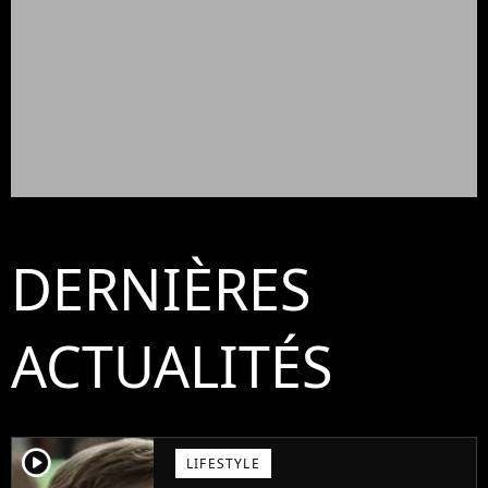
DERNIÈRES
ACTUALITÉS
player2
LIFESTYLE