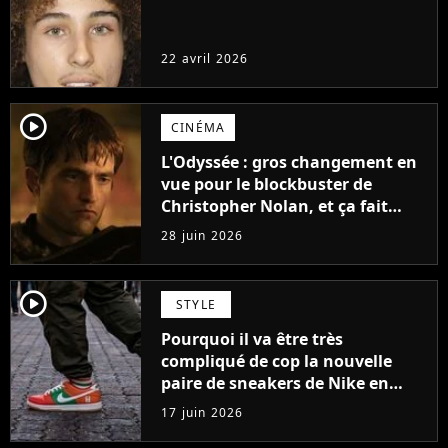
22 avril 2026
player2
CINÉMA
L'Odyssée : gros changement en
vue pour le blockbuster de
Christopher Nolan, et ça fait
plaisir !
28 juin 2026
player2
STYLE
Pourquoi il va être très
compliqué de cop la nouvelle
paire de sneakers de Nike en
hommage au Japon
17 juin 2026