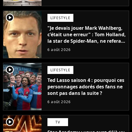
penser
player2
LIFESTYLE
"Je devais jouer Mark Wahlberg,
c'était une erreur" : Tom Holland,
la star de Spider-Man, ne referait
pas ce blockbuster
6 août 2026
player2
LIFESTYLE
Ted Lasso saison 4 : pourquoi ces
personnages adorés des fans ne
sont pas dans la suite ?
6 août 2026
player2
TV