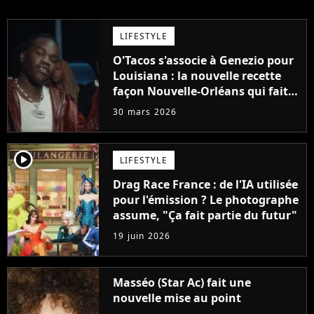
LIFESTYLE
O'Tacos s'associe à Genezio pour
Louisiana : la nouvelle recette
façon Nouvelle-Orléans qui fait
saliver
30 mars 2026
player2
LIFESTYLE
Drag Race France : de l'IA utilisée
pour l'émission ? Le photographe
assume, "Ça fait partie du futur"
19 juin 2026
Masséo (Star Ac) fait une
nouvelle mise au point