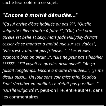
caché leur colère à ce sujet.
"
Encore à moitié dénudée...
"
"
Ça lui arrive d'être habillée ou pas ??
", "
Quelle
vulgarité ! Rien d'autre à faire ?
", "
Oui, c'est vrai
qu'elle est belle et sexy, mais Jade Hallyday devrait
cesser de se montrer à moitié nue sur ses vidéos
",
"
Elle n'est vraiment pas frileuse...
", "
Les études
avancent bien on dirait...
", "
Elle ne peut pas s'habiller
??????
", "
S'il voyait ce qu'elles deviennent
", "
Ah ça
faisait longtemps. Encore à moitié dénudée...
", "
Je me
disais aussi... Un jour sans voir miss mini Boudou
Smet s'exhiber en maillot, ce n'était pas possible...
",
"
Quelle vulgarité !
", peut-on lire, entre autres, dans
les commentaires.