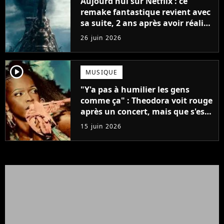
Aujourd'hui sur Netflix : ce
remake fantastique revient avec
sa suite, 2 ans après avoir réalisé
60 millions de vues et régné 6
26 juin 2026
semaines dans le Top 10
player2
MUSIQUE
"Y'a pas à humilier les gens
comme ça" : Theodora voit rouge
après un concert, mais que s'est-
il passé ?
15 juin 2026