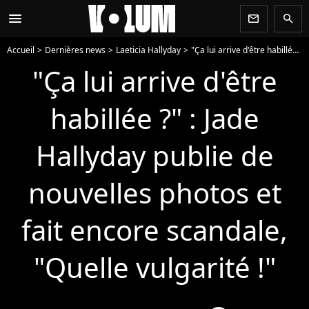
menu
newsletter
search
Accueil
Dernières news
Laeticia Hallyday
"Ça lui arrive d'être habillée ?" : Jade Hallyday publie de nouvelles photos et fait encore scandale, "Quelle vulgarité !"
"Ça lui arrive d'être
habillée ?" : Jade
Hallyday publie de
nouvelles photos et
fait encore scandale,
"Quelle vulgarité !"