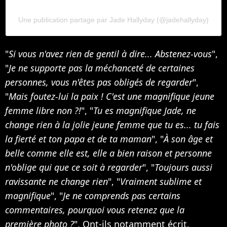
Une publication partage par Jade Hallyday (@jadehallyday)
"
Si vous n'avez rien de gentil à dire... Abstenez-vous
",
"
Je ne supporte pas la méchanceté de certaines
personnes, vous n'êtes pas obligés de regarder
",
"
Mais foutez-lui la paix ! C'est une magnifique jeune
femme libre non ?!
", "
Tu es magnifique Jade, ne
change rien à la jolie jeune femme que tu es... tu fais
la fierté et ton papa et de ta maman
", "
À son âge et
belle comme elle est, elle a bien raison et personne
n'oblige qui que ce soit à regarder
", "
Toujours aussi
ravissante ne change rien
", "
Vraiment sublime et
magnifique
", "
Je ne comprends pas certains
commentaires, pourquoi vous retenez que la
première photo ?
", Ont-ils notamment écrit.