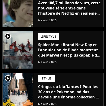
Avec 106,7 millions de vues, cette
nouvelle série entre dans
l'histoire de Netflix en seulement
48 jours
6 août 2026
player2
LIFESTYLE
Spider-Man : Brand New Day et
l'annulation de Blade montrent
que Marvel n'est plus capable de
faire quoi que ce soit de simple
6 août 2026
player2
STYLE
Cringes ou bluffantes ? Pour les
30 ans de Pokémon, adidas
dévoile une énorme collection de
sneakers et je ne sais pas quoi en
6 août 2026