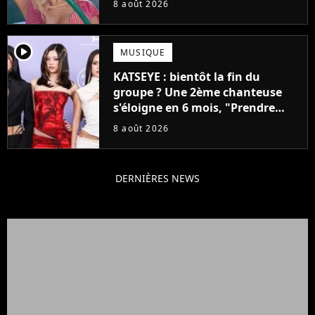
8 août 2026
player2
MUSIQUE
KATSEYE : bientôt la fin du
groupe ? Une 2ème chanteuse
s'éloigne en 6 mois, "Prendre
cette décision n’a pas été facile"
8 août 2026
DERNIÈRES NEWS