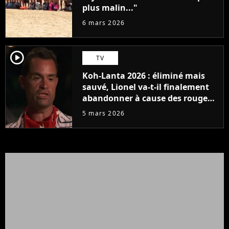
plus malin..."
6 mars 2026
player2
TV
Koh-Lanta 2026 : éliminé mais
sauvé, Lionel va-t-il finalement
abandonner à cause des rouges ?
"J'ai souffert"
5 mars 2026