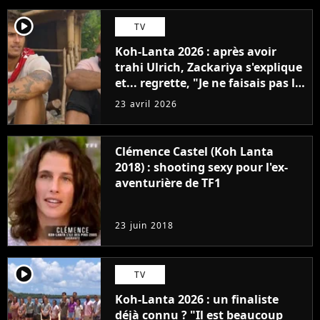
player2
TV
Koh-Lanta 2026 : après avoir
trahi Ulrich, Zackariya s'explique
et... regrette, "Je ne faisais pas le
malin"
23 avril 2026
Clémence Castel (Koh Lanta
2018) : shooting sexy pour l'ex-
aventurière de TF1
23 juin 2018
player2
TV
Koh-Lanta 2026 : un finaliste
déjà connu ? "Il est beaucoup