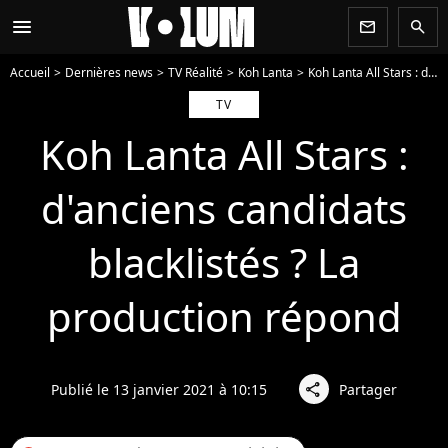
menu
newsletter
search
Accueil
Dernières news
TV Réalité
Koh Lanta
Koh Lanta All Stars : d'anciens candidats blacklistés ? La production répond
TV
Koh Lanta All Stars :
d'anciens candidats
blacklistés ? La
production répond
Publié le 13 janvier 2021 à 10:15
Partager
share