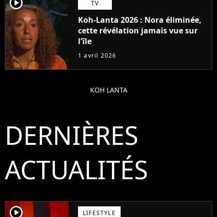
player2
TV
Koh-Lanta 2026 : Nora éliminée,
cette révélation jamais vue sur
l'île
1 avril 2026
KOH LANTA
DERNIÈRES
ACTUALITÉS
player2
LIFESTYLE