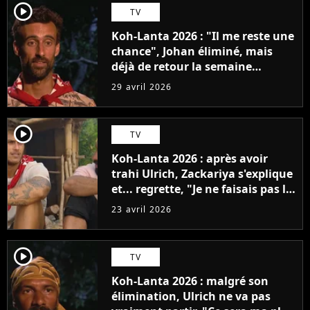
player2
TV
Koh-Lanta 2026 : "Il me reste une
chance", Johan éliminé, mais
déjà de retour la semaine
prochaine ?
29 avril 2026
player2
TV
Koh-Lanta 2026 : après avoir
trahi Ulrich, Zackariya s'explique
et... regrette, "Je ne faisais pas le
malin"
23 avril 2026
player2
TV
Koh-Lanta 2026 : malgré son
élimination, Ulrich ne va pas