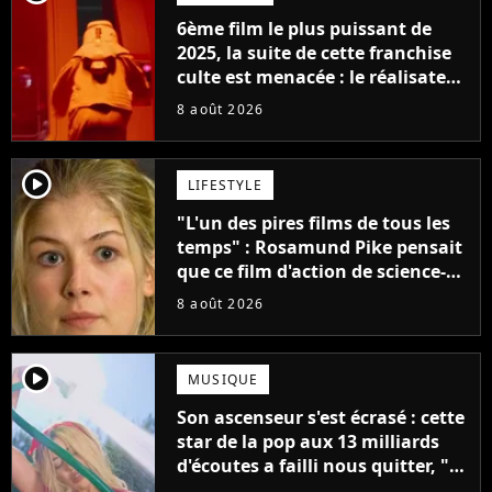
6ème film le plus puissant de
2025, la suite de cette franchise
culte est menacée : le réalisateur
claque la porte pour "différends
8 août 2026
créatifs"
player2
LIFESTYLE
"L'un des pires films de tous les
temps" : Rosamund Pike pensait
que ce film d'action de science-
fiction avec Dwayne Johnson
8 août 2026
mettrait fin à sa carrière
player2
MUSIQUE
Son ascenseur s'est écrasé : cette
star de la pop aux 13 milliards
d'écoutes a failli nous quitter, "Je
pensais ne plus jamais chanter"