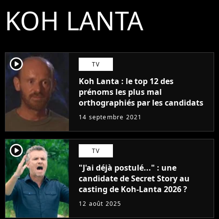
KOH LANTA
player2
TV
Koh Lanta : le top 12 des
prénoms les plus mal
orthographiés par les candidats
14 septembre 2021
player2
TV
"J'ai déjà postulé..." : une
candidate de Secret Story au
casting de Koh-Lanta 2026 ?
12 août 2025