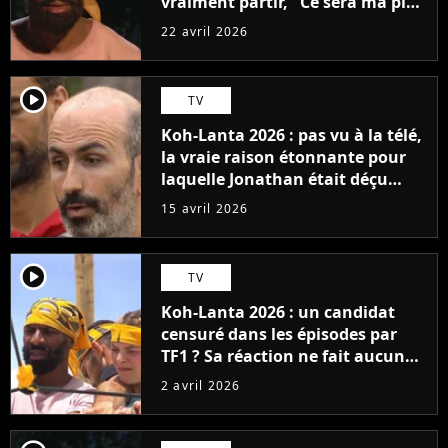
vraiment partir, "Ce sera ma plus
grande fierté"
22 avril 2026
player2
TV
Koh-Lanta 2026 : pas vu à la télé,
la vraie raison étonnante pour
laquelle Jonathan était déçu
d'être éliminé
15 avril 2026
player2
TV
Koh-Lanta 2026 : un candidat
censuré dans les épisodes par
TF1 ? Sa réaction ne fait aucun
doute, "On m'a tellement moins
2 avril 2026
vu"