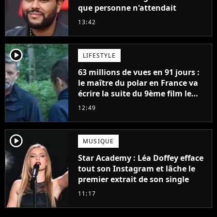
que personne n'attendait
13:42
player2
LIFESTYLE
63 millions de vues en 91 jours :
le maître du polar en France va
écrire la suite du 9ème film le
plus regardé sur Netflix
12:49
player2
MUSIQUE
Star Academy : Léa Doffey efface
tout son Instagram et lâche le
premier extrait de son single
11:17