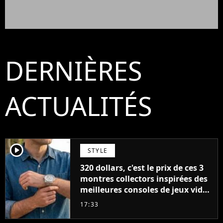
DERNIÈRES
ACTUALITÉS
player2
STYLE
320 dollars, c'est le prix de ces 3
montres collectors inspirées des
meilleures consoles de jeux vidéo
des années 90
17:33