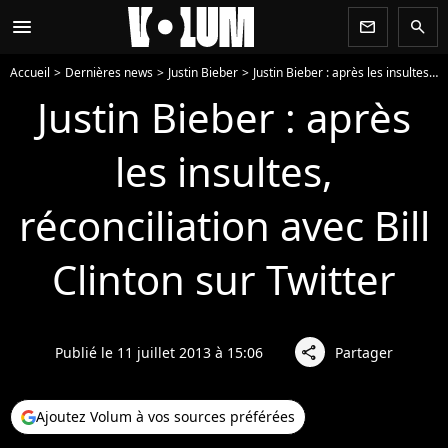
menu
newsletter
search
Accueil
Dernières news
Justin Bieber
Justin Bieber : après les insultes, réconciliation avec Bill Clinton sur Twitter
Justin Bieber : après
les insultes,
réconciliation avec Bill
Clinton sur Twitter
Publié le 11 juillet 2013 à 15:06
Partager
share
Ajoutez Volum à vos sources préférées