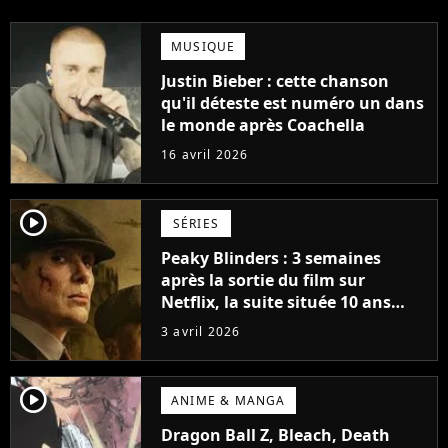
MUSIQUE
Justin Bieber : cette chanson
qu'il déteste est numéro un dans
le monde après Coachella
16 avril 2026
player2
SÉRIES
Peaky Blinders : 3 semaines
après la sortie du film sur
Netflix, la suite située 10 ans
après se dévoile déjà (et il y a un
3 avril 2026
gros changement)
player2
ANIME & MANGA
Dragon Ball Z, Bleach, Death