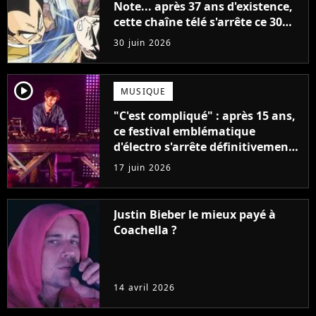
Note... après 37 ans d'existence,
cette chaîne télé s'arrête ce 30
juin 2026 après avoir popularisé
30 juin 2026
les anime en France
player2
MUSIQUE
"C'est compliqué" : après 15 ans,
ce festival emblématique
d'électro s'arrête définitivement
après une dernière édition
17 juin 2026
Justin Bieber le mieux payé à
Coachella ?
14 avril 2026