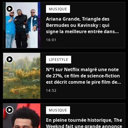
player2
MUSIQUE
Ariana Grande, Triangle des
Bermudes ou Kavinsky : qui
signe la meilleure entrée dans
les charts français cette semaine
16:01
?
player2
LIFESTYLE
N°1 sur Netflix malgré une note
de 27%, ce film de science-fiction
est décrit comme le pire film de
l'été 2026
14:52
player2
MUSIQUE
En pleine tournée historique, The
Weeknd fait une grande annonce