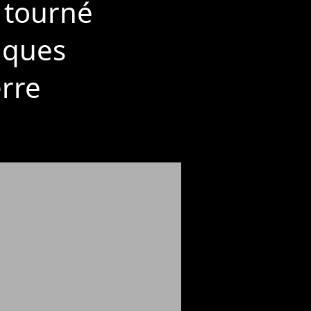
 tourné
lques
rre