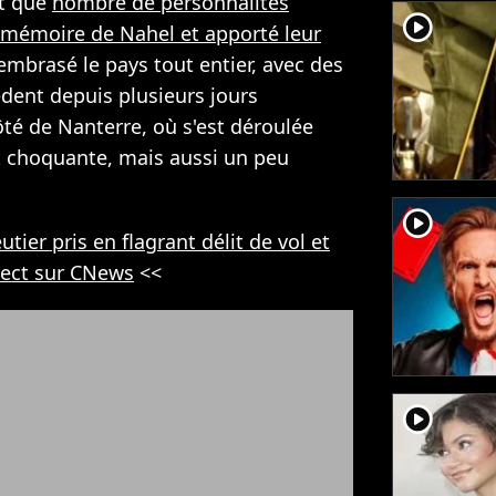
t que
nombre de personnalités
player2
a mémoire de Nahel et apporté leur
embrasé le pays tout entier, avec des
dent depuis plusieurs jours
é de Nanterre, où s'est déroulée
t choquante, mais aussi un peu
player2
utier pris en flagrant délit de vol et
irect sur CNews
<<
player2