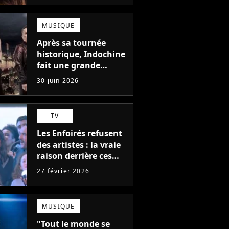
MUSIQUE
Après sa tournée
historique, Indochine
fait une grande
annonce que
30 juin 2026
personne n'attendait
TV
Les Enfoirés refusent
des artistes : la vraie
raison derrière ces
recalés du casting
27 février 2026
MUSIQUE
"Tout le monde se