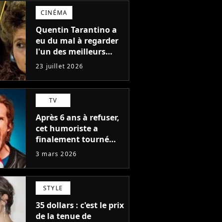
CINÉMA
Quentin Tarantino a
eu du mal à regarder
l'un des meilleurs
films de tous les
23 juillet 2026
temps : "J'ai à peine
réussi à aller jusqu'au
générique de fin"
TV
Après 6 ans à refuser,
cet humoriste a
finalement tourné
dans LOL : qui rit sort
3 mars 2026
et il ne l'a pas fait
pour l'argent, "J'ai
toujours dit..."
STYLE
35 dollars : c'est le prix
de la tenue de