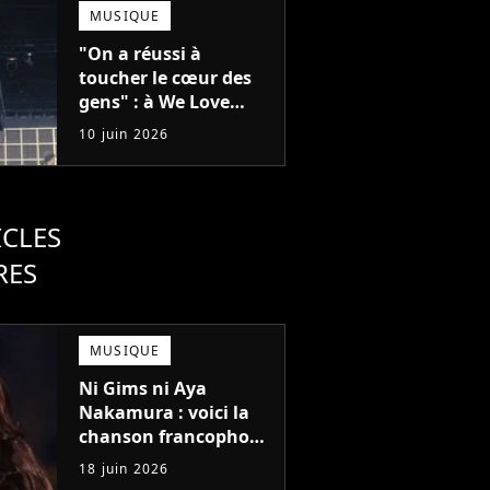
Gladiator
MUSIQUE
"On a réussi à
toucher le cœur des
gens" : à We Love
Green, Feu!
10 juin 2026
Chatterton s'impose
comme le groupe rock
français de sa
génération
ICLES
RES
MUSIQUE
Ni Gims ni Aya
Nakamura : voici la
chanson francophone
la plus écoutée à
18 juin 2026
l'étranger en 2025 !