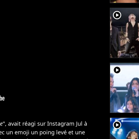
player2
player2
player2
re
", avait réagi sur Instagram Jul à
vec un emoji un poing levé et une