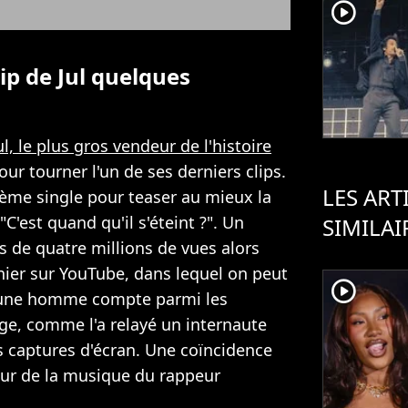
player2
ip de Jul quelques
ul, le plus gros vendeur de l'histoire
pour tourner l'un de ses derniers clips.
LES ART
ième single pour teaser au mieux la
'est quand qu'il s'éteint ?". Un
SIMILAI
s de quatre millions de vues alors
rnier sur YouTube, dans lequel on peut
player2
 jeune homme compte parmi les
e, comme l'a relayé un internaute
rs captures d'écran. Une coïncidence
eur de la musique du rappeur