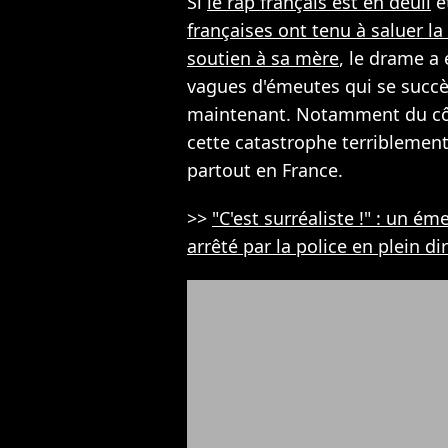
Si
le rap français est en deuil
e
françaises ont tenu à saluer l
soutien à sa mère
, le drame a 
vagues d'émeutes qui se succè
maintenant. Notamment du côt
cette catastrophe terriblemen
partout en France.
>>
"C'est surréaliste !" : un éme
arrêté par la police en plein d