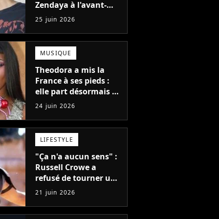
Zendaya à l'avant-
première de Spider-
25 juin 2026
Man à Paris, "Le style
n'a pas besoin de
coûter une fortune"
MUSIQUE
Theodora a mis la
France à ses pieds :
elle part désormais à
la conquête du
24 juin 2026
monde avec son
premier gros feat
international
LIFESTYLE
"Ça n'a aucun sens" :
Russell Crowe a
refusé de tourner une
scène qui aurait
21 juin 2026
complètement
transformé le premier