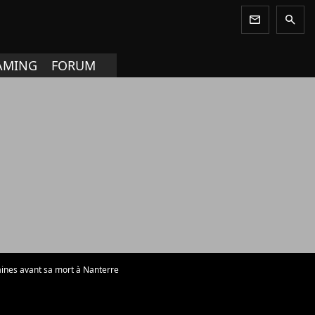
newsletter
search
AMING
FORUM
aines avant sa mort à Nanterre