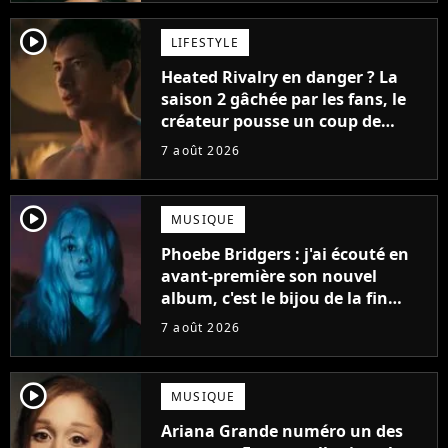
player2
LIFESTYLE
Heated Rivalry en danger ? La
saison 2 gâchée par les fans, le
créateur pousse un coup de
gueule
7 août 2026
player2
MUSIQUE
Phoebe Bridgers : j'ai écouté en
avant-première son nouvel
album, c'est le bijou de la fin
d'été
7 août 2026
player2
MUSIQUE
Ariana Grande numéro un des