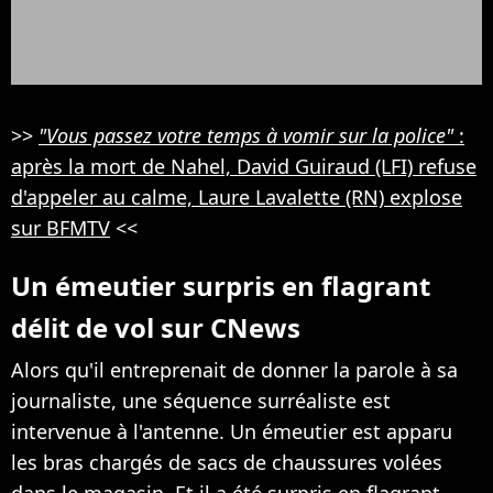
>>
"Vous passez votre temps à vomir sur la police"
:
après la mort de Nahel, David Guiraud (LFI) refuse
d'appeler au calme, Laure Lavalette (RN) explose
sur BFMTV
<<
Un émeutier surpris en flagrant
délit de vol sur CNews
Alors qu'il entreprenait de donner la parole à sa
journaliste, une séquence surréaliste est
intervenue à l'antenne. Un émeutier est apparu
les bras chargés de sacs de chaussures volées
dans le magasin. Et il a été surpris en flagrant