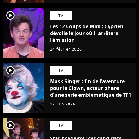
player2
TV
Les 12 Coups de Midi : Cyprien
dévoile le jour où il arrêtera
l'émission
24 février 2026
player2
TV
Mask Singer : fin de l'aventure
pour le Clown, acteur phare
d'une série emblématique de TF1
12 juin 2026
player2
TV
Star Academy : ces candidats