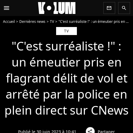
menu
newsletter
search
Accueil
Dernières news
TV
"C'est surréaliste !" : un émeutier pris en flagrant délit de vol et arrêté par la police en plein direct sur CNews
TV
"C'est surréaliste !" :
un émeutier pris en
flagrant délit de vol et
arrêté par la police en
plein direct sur CNews
Publié le 30 juin 2023 à 10:41
Partager
share