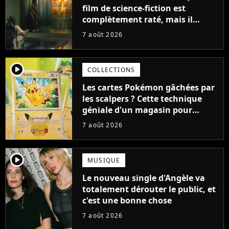
film de science-fiction est
complètement raté, mais il
aurait pu être encore pire à
7 août 2026
cause de son acteur
player2
COLLECTIONS
Les cartes Pokémon gâchées par
les scalpers ? Cette technique
géniale d'un magasin pour
ruiner les revendeurs
7 août 2026
player2
MUSIQUE
Le nouveau single d'Angèle va
totalement dérouter le public, et
c'est une bonne chose
7 août 2026