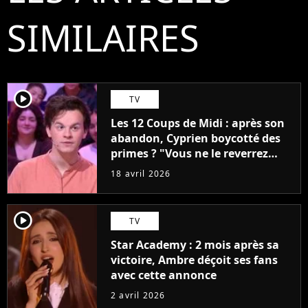
SIMILAIRES
player2
TV
Les 12 Coups de Midi : après son
abandon, Cyprien boycotté des
primes ? "Vous ne le reverrez
plus"
18 avril 2026
player2
TV
Star Academy : 2 mois après sa
victoire, Ambre déçoit ses fans
avec cette annonce
2 avril 2026