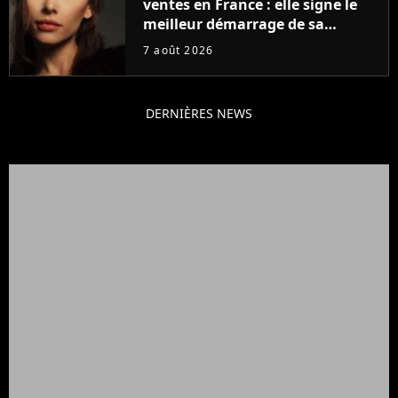
ventes en France : elle signe le
meilleur démarrage de sa
carrière avec son album Petal
7 août 2026
DERNIÈRES NEWS