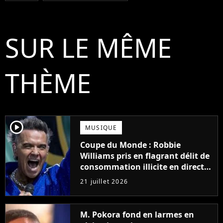
SUR LE MÊME
THÈME
player2
MUSIQUE
Coupe du Monde : Robbie
Williams pris en flagrant délit de
consommation illicite en direct ?
Sa mise au point
21 juillet 2026
M. Pokora fond en larmes en